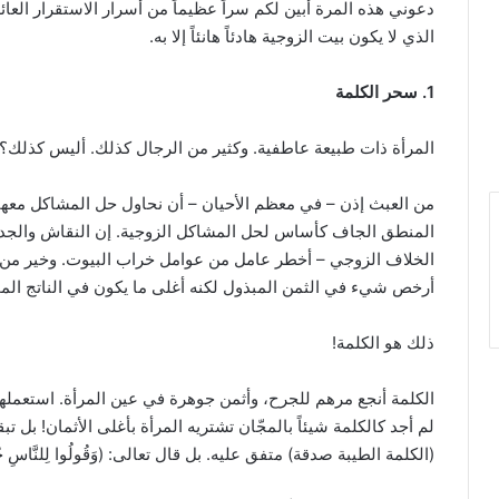
دعوني هذه المرة أبين لكم سراً عظيماً من أسرار الاستقرار العائ
الذي لا يكون بيت الزوجية هادئاً هانئاً إلا به.
1. سحر الكلمة
المرأة ذات طبيعة عاطفية. وكثير من الرجال كذلك. أليس كذلك؟
من العبث إذن – في معظم الأحيان – أن نحاول حل المشاكل معها
المنطق الجاف كأساس لحل المشاكل الزوجية. إن النقاش والجدال
الخلاف الزوجي – أخطر عامل من عوامل خراب البيوت. وخير من 
أرخص شيء في الثمن المبذول لكنه أغلى ما يكون في الناتج ال
ذلك هو الكلمة!
الكلمة أنجع مرهم للجرح، وأثمن جوهرة في عين المرأة. استعملها 
لم أجد كالكلمة شيئاً بالمجّان تشتريه المرأة بأغلى الأثمان! بل ت
(الكلمة الطيبة صدقة) متفق عليه. بل قال تعالى: (وَقُولُوا لِلنَّاسِ حُسْنً