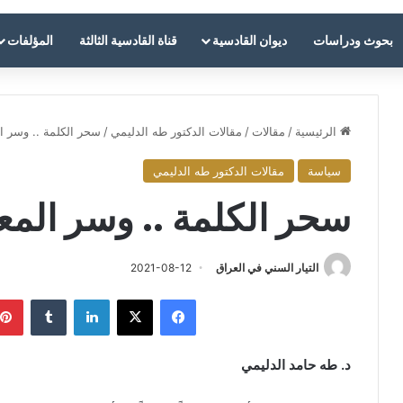
بحوث ودراسات
ديوان القادسية
قناة القادسية الثالثة
المؤلفات
الرئيسية
/
مقالات
/
مقالات الدكتور طه الدليمي
/
سحر الكلمة .. وسر المع
سياسة
مقالات الدكتور طه الدليمي
سحر الكلمة .. وسر المعادل
التيار السني في العراق
2021-08-12
فيسبوك
‫X
لينكدإن
‏Tumblr
د. طه حامد الدليمي