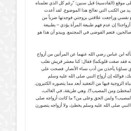
على موقع (القادسية) قبل سنين: “رغم كل الذي تعلمناه
ديد من الكتب التي تعالج هذا الموضوع. لقد أعدت
مع نفسي وراجعت علاقتي بزوجتي فوجدتها ضرباً من
زواجنا! إن عدم فهم طبيعة المرأة يؤدي – بطبيعة
ر صالحين، فتعم الفوضى في المجتمع. ويبدو أن هذا هو
ه ابن عباس رضي الله عنهما عن المرأتين من أزواج
 الله فقد صغت قلوبكما) فقال: كنا معشر قريش نغلب
فق نساؤنا يأخذن من أدب نساء الأنصار. فصحت على
عك، فوالله إن أزواج النبي صلى الله عليه وسلم
اة الزوجية فيها من التعقيد أبعد مما يتصوره الكثيرون.
 المخطئ ومن المصيب؟). وهي طريقة، في الغالب،
ن المصيب؟ ولمن الحق وعلى من؟ ما كانت أزواجه صلى
ن النبي صلى الله عليه وسلم يخطئ، ولا أزواجه يتصورن