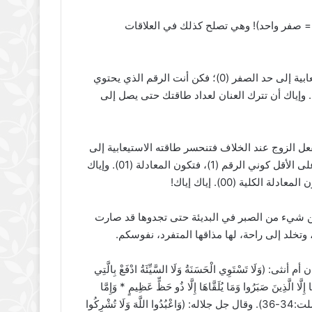
ادلة من أحكم وأروع معادلات العلاقة الزوجية.. تلك معادلة (01 = صفر واحد)! وهي تصلح كذلك في العلاقات
أقول للزوج: قد تنفعل الزوجة عند الخلاف فتنحسر طاقتها الاستيعابية إلى حد الصفر (0)؛ فكن أنت الرقم الذي يحتوي
ريتها العاطفية. على الأقل كن الرقم (1)، فتكون المعادلة (01). وإياك أن تترك العنان لعداد طاقتك حتى يصل إلى
عل الزوج عند الخلاف فتنحسر طاقته الاستيعابية إلى
حد الصفر (0) فكوني أنت الرقم الذي يحتوي صفريته العاطفية، على الأقل كوني الرقم (1)، فتكون المعادلة (01). وإياك
لية (00). إياك إياك!
ر من شيء من الصبر في البديئة حتى تجدوها قد صارت
خلد إلى راحة، لها مذاقها المتفرد، نفوسكم.
لَا تَسْتَوِي الْحَسَنَةُ وَلَا السَّيِّئَةُ ادْفَعْ بِالَّتِي
ا إِلَّا الَّذِينَ صَبَرُوا وَمَا يُلَقَّاهَا إِلَّا ذُو حَظٍّ عَظِيمٍ * وَإِمَّا
يَنْزَغَنَّكَ مِنَ الشَّيْطَانِ نَزْغٌ فَاسْتَعِذْ بِاللَّهِ إِنَّهُ هُوَ السَّمِيعُ الْعَلِيمُ) (فصلت:34-36). وقال جل جلاله: (وَاعْبُدُوا اللَّهَ وَلَا تُشْرِكُوا