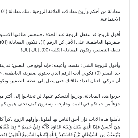
مع
الاجتماعية.
صف
نقطة التصفير، وتكون المعادلة الكلية (00). إياك إياك!
وأقول للزوجة الشيء نفسه، وأعيده؛ فإنه أوقع في النفس: قد ينف
أن تتركي العنان لعداد طاقتك حتى يصل إلى نقطة التصفير، وتكون المعادلة الك
جربوا هذه المعادلة، ودربوا أنفسكم عليها. لن تحتاجوا إلى أكث
جزءاً من حياتكم في البيت وخارجه، وسترون كيف تخف همومكم، وت
تأملوا هذه الآيات فإن أحق الناس بها أهلونا، وأولهم الزوج ذكراً كان أم أنثى: (وَ
هِيَ أَحْسَنُ فَإِذَا الَّذِي بَيْنَكَ وَبَيْنَهُ عَدَاوَةٌ كَأَنَّهُ وَلِيٌّ حَمِيمٌ * وَمَا يُلَقَّاهَ