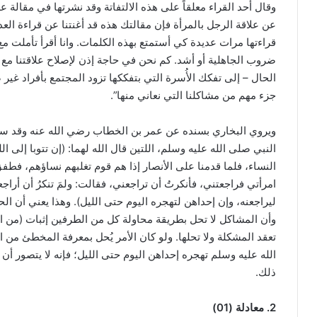
وقال أحد القراء معلقاً على هذه الالتفاتة وقد نشرتها في مقالة 
عن علاقة الرجل بالمرأة فإن مقالتك هذه قد أغنتنا عن قراءة الع
قراءتها مرات عديدة كي أستمتع بهذه الكلمات. وانا أقرأ تأملت 
ضروب الجاهلية أو أشد. كم نحن في حاجة إذن لإصلاح علاقتنا مع أ
الحال – إلى تفكك الأُسرة التي بتفككها تزود المجتمع بأفراد غي
جزء مهم من مشاكلنا التي نعاني منها”.
ويروي البخاري بسنده عن عمر بن الخطاب رضي الله عنه وقد سأل
النبي صلى الله عليه وسلم، اللتين قال الله لهما: (إن تتوبا إلى
النساء، فلما قدمنا على الأنصار إذا هم قوم تغلبهم نساؤهم، فط
امرأتي فراجعتني، فأنكرتُ أن تراجعني، فقالت: ولمَ تنكرُ أن أراج
ليراجعنه، وإن إحداهن لتهجره اليوم حتى الليل). وهذا يعني أن الحي
وأن المشاكل لا تحل بطريقة محاولة كل من الطرفين إثبات (من
تعقد المشكلة ولا تحلها. ولو كان الأمر يُحل بمعرفة المخطئ م
الله عليه وسلم تهجره إحداهن اليوم حتى الليل؛ فإنه لا يتصور أ
ذلك.
2. معادلة (01)