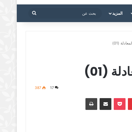
بحث
المزيد
عن
ادلة (01)
ة (01)
387
17
بينتيريست
‫Pocket
مشاركة عبر البريد
طباعة