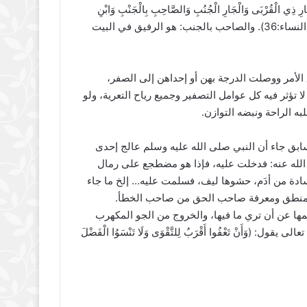
ْجَارِ ذِي الْقُرْبَى وَالْجَارِ الْجُنُبِ وَالصَّاحِبِ بِالْجَنْبِ وَابْنِ
السَّبِيلِ وَمَا مَلَكَتْ أَيْمَانُكُمْ إِنَّ اللَّهَ لَا يُحِبُّ مَنْ كَانَ مُخْتَالًا فَخُورًا) (النساء:36). والصاحب بالجنب: هو الرفيق في البيت
 الأمر ووصلت الدرجة بهن أو إحداهن إلى الصفر،
 تؤثر فيه كل عوامل التصفير وجميع رياح التعرية، ولو
به الراحة ونبضه التوازن.
ابق جاء أن النبي صلى الله عليه وسلم عالج إحدى
 الله عنه: فدخلت عليه، فإذا هو مضطجع على رمال
سادة من أدَم، حشوها ليف، فسلمت عليه… إلخ ما جاء
المنطق ومعرفة صاحب الحق من صاحب الخطأ.
ها عن أن تري ما فيها، والخروج من الجو المكهرب
أَنْ تَعْفُوا أَقْرَبُ لِلتَّقْوَى وَلَا تَنْسَوُا الْفَضْلَ