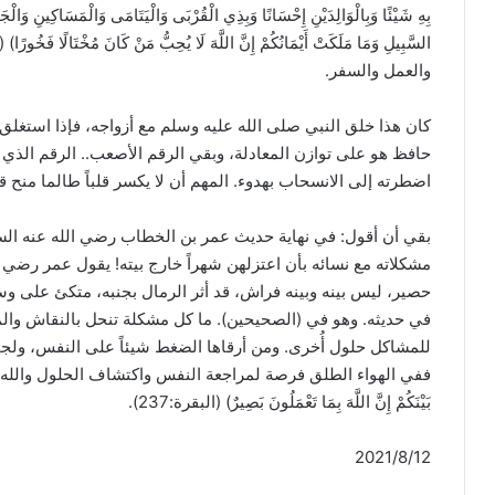
بِهِ شَيْئًا وَبِالْوَالِدَيْنِ إِحْسَانًا وَبِذِي الْقُرْبَى وَالْيَتَامَى وَالْمَسَاكِينِ وَال
والعمل والسفر.
كان هذا خلق النبي صلى الله عليه وسلم مع أزواجه، فإذا استغلق
حافظ هو على توازن المعادلة، وبقي الرقم الأصعب.. الرقم الذي لا
اضطرته إلى الانسحاب بهدوء. المهم أن لا يكسر قلباً طالما منح قل
بقي أن أقول: في نهاية حديث عمر بن الخطاب رضي الله عنه الس
مشكلاته مع نسائه بأن اعتزلهن شهراً خارج بيته! يقول عمر رضي
حصير، ليس بينه وبينه فراش، قد أثر الرمال بجنبه، متكئ على و
في حديثه. وهو في (الصحيحين). ما كل مشكلة تنحل بالنقاش و
للمشاكل حلول أُخرى. ومن أرقاها الضغط شيئاً على النفس، ولجم
ففي الهواء الطلق فرصة لمراجعة النفس واكتشاف الحلول والله تعالى يقول: (وَ
بَيْنَكُمْ إِنَّ اللَّهَ بِمَا تَعْمَلُونَ بَصِيرٌ) (البقرة:237).
2021/8/12