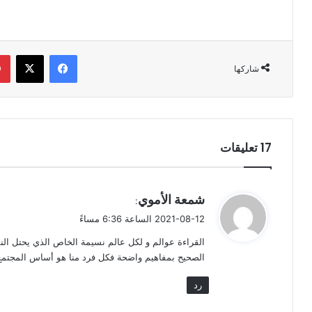
فيسبوك
‫X
شاركها
‫17 تعليقات
ي
شمعة الأموي
:
ق
2021-08-12 الساعة 6:36 مساءً
و
القراءة عوالم و لكل عالم نسيمة الخاص الذي يحتل ال
ل
الصحيح بمفاهيم واضحة فكل فرد منا هو أساس المجتمع ،
رد