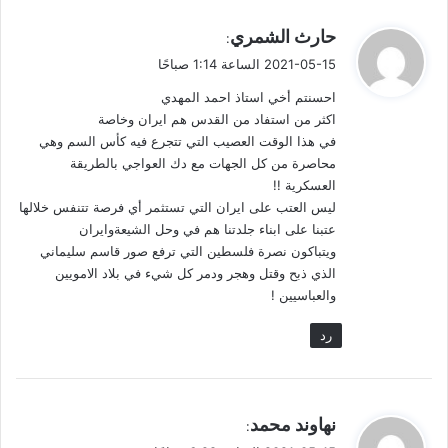
لبقية من جمهور ما زال يقبع بين أشلاء ضلال قديم وفكر غير
ي
حارث الشمري
مستقيم.
:
ق
2021-05-15 الساعة 1:14 صباحًا
و
إيران تحيي يوم القدس وتنادي بتحريره، والغاية احتلال المزيد من
احسنتم أخي استاذ احمد المهدي
ل
البلدان العربية عن طريق إحداث فجوة بين الحكام وشعوبهم، ومن ثَم
اكثر من استفاد من القدس هم ايران وخاصة
إسقاط الأنظمة وإشاعة الفوضى وتدمير الدول.
في هذا الوقت العصيب التي تتجرع فيه كأس السم وهي
محاصرة من كل الجهات مع دك العواجي بالطريقة
العسكرية !!
للأسف تحولت القضية الفلسطينية حتى عند معظم من كنا نظنهم
ليس العتب على ايران التي تستثمر أي فرصة تتنفس خلالها
أعمدة البيت.. إلى سلعة للإيجار والاتجار ولو على حساب الدم
عتبنا على ابناء جلدتنا هم في وحل الشيعةوايران
والجار.
ويتباكون نصرة فلسطين التي ترفع صور قاسم سليماني
الذي ذبح وقتل وهجر ودمر كل شيء في بلاد الامويين
لمن يدفع ليس من أجل المقاومة والممانعة بل من أجل ملء
والعباسيين !
الحسابات البنكية بالسحت على حساب الفلسطينين والعرب. حماس
رد
التي باتت أداة إيرانية وخنجراً في ظهر العرب تخوض اليوم حرباً
بالنيابة عن إيران لتخفيف الضغط عنها، وتشتيت نظر الإعلام الذي
يركز على إيران، من خلال إحداث بلبلات إعلامية مفتعلة ومقصودة لا
جدوى منها – وسترون – سوى الخراب، والخاسر الأكبر هو الجمهور
ي
نهاوند محمد
:
الفلسطيني، كالتي يقوم بها بعض الذين يهاجمون الشرطة في
ق