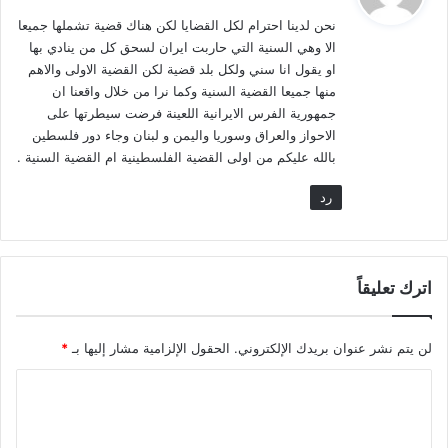
و
أم لا تريدون أن تتحملوا تكاليف الكلمة لأنكم إذا تكلمتم عن القدس
نحن لدينا احترام لكل القضايا لكن هناك قضية تشملها جميعا
ل
لن يكلفكم شيء ولكن الكلام عن بلدانكم يكلفكم الكثير.
الا وهي السنية التي حاربت ايران لسحق كل من ينادي بها
او يقول انا سني ولكل بلد قضية لكن القضية الاولى والاهم
منها جميعا القضية السنية وكما نرا من خلال واقعنا ان
الواقع يفرض نفسه ومن يغرق في التاريخ تبلعه الجغرافيا ويصبح
جمهورية الفرس الايرانية اللعينة فرضت سيطرتها على
قطعة خردة ميتة تضاف إلى ركام الخرداوات المكدسة في سكراب
الاحواز والعراق وسوريا واليمن و لبنان وجاء دور فلسطين
التاريخ.
بالله عليكم من اولى القضية الفلسطينية ام القضية السنية .
التاريخ لا يعيد نفسه ولكن البشر يعيدون التجارب نفسها ويتوقعون
رد
نتائج عكسية. فلا يحصدون سوى الخيبة، لكنه بدل أن يعلموا أن العلة
كما قال سبحانه (قل هو من عند أنفسكم).. يستمر ونبالصياح: (أين
العرب؟!).
اترك تعليقاً
العرب موجودون، لكن ما الذي تتوهم أنهم يفعلون لك أكثر مما فعلوا!
لن يتم نشر عنوان بريدك الإلكتروني.
الحقول الإلزامية مشار إليها بـ
*
العرب موجودون، لكن ما الذي تتوقع أنهم يفعلون لك أكثر ومركبتك
ا
تسير في نصف الطريق المعاكس لحركتهم!
ل
العرب موجودون، لكن ما الذي تفترض أنهم يفعلون لك أكثر وأنت لا
ت