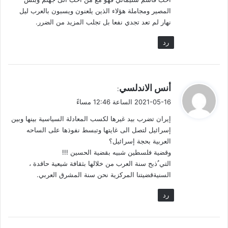
المصير ومجاملة هؤلاء الذين يلعنون ويسبون بالعرب ليل
نهار لم تعد تجدي نفعا بل تجلب المزيد من الضرر.
رد
ما يجري هو حرب بالنيابة عندما فشلت إيران في الرد على إسرائيل
ي
أنس الاندلسي
:
بعد الضربات الإسرائيلية ضد التموضع الإيراني في سوريا، واغتيال
ق
2021-05-16 الساعة 12:46 مساءً
فخري زادة… وآخرها التفجير في مفاعل نطنز.. رأت إيران عجزها
و
وقلة حيلتها عسكرياً فهي دولة مخترقة استخبارياً من قبل إسرائيل..
إيران تضرب بيد غيرها لكسب المعادلة السياسية بينها وبين
ل
إسرائيل لتصل الى غايتها وتبسط نفوذها على الساحه
وأي اختراق!!!
العربية بحجة إسرائيل؟
وقضية فلسطين شبيه بقضية الحسين !!!
إيران عاجزة تماماً عن حماية مؤسسات حساسة وهامة من العمليات
التي ُذبح سنة العرب من خلالها بثقافة شيعية حاقدة ،
الاستخباراتية الإسرائيلية.
السنيةقضيتنا المركزية نحن سنة المشرق العربي.
لذلك لجأت الى سمها الناجع الذي تتفوق فيه وهو خلخلة الدول من
رد
الداخل وحركت ذراعها الحماسي للانتقام من إسرائيل عن بعد بالمال
الإيراني والأيدي الفلسطينية.