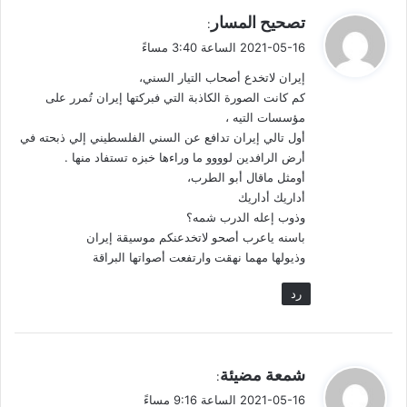
ي
تصحيح المسار
:
ولكن ما عادت هذه الحركات القديمة تهز العواطف؛ القناع سقط، بل
ق
2021-05-16 الساعة 3:40 مساءً
على العكس من ذلك فإن هذه الأفعال تثير نقمة العرب على قضيتكم
و
حيث لن تشغلوهم عن عدوهم الأول.
إيران لاتخدع أصحاب التيار السني،
ل
كم كانت الصورة الكاذبة التي فبركتها إيران تُمرر على
مؤسسات التيه ،
لقد اخترتم سفينة إيران الغارقة لا محالة وستقضون على قضيتكم
أول تالي إيران تدافع عن السني الفلسطيني إلي ذبحته في
بإيديكم.
أرض الرافدين لوووو ما وراءها خبزه تستفاد منها .
أومثل ماقال أبو الطرب،
الانفصام السني
أداريك أداريك
وذوب إعله الدرب شمه؟
كالديك الذي يصيح من بعيد على عدو يسمع صياحه ولا يراه وقدماه
باسنه ياعرب أصحو لاتخدعنكم موسيقة إيران
غاطستان بالوحل، كل المظالم التي يعاني منها سنة العراق وسوريا
وذيولها مهما نهقت وارتفعت أصواتها البراقة
ولا يتحركون لإنقاذ أنفسهم من إيران وشيعتها. في المقابل تراهم
يتباكون على القدس!
رد
حرر نفسك فكرياً. نادِ بعقلك كي ينهض من سباته لترى واقعك أنت
في جيب إيران وتحرير القدس هو عذرها لقتلك، حرر نفسك ثم قل ما
ي
شمعة مضيئة
:
تشاء.
ق
2021-05-16 الساعة 9:16 مساءً