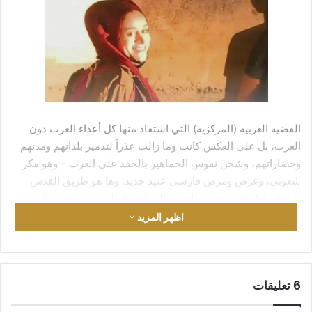
القضية العربية (المركزية) التي استفاد منها كل أعداء العرب دون
العرب، بل على العكس كانت وما زالت عذراً لتدمير بلدانهم ومدنهم
وحضاراتهم، وشحن نفوس الجماهير بالحقد على العرب – وهو مكر
شعوبي، وغرض ومرض فارسي عتيد جديد. وها هو طريق القدس
شاخص أمامكم يمتد من الاحواز إلى العراق الى سوريا ثم لبنان
فاليمن، مع أن القدس على مرمى عمامة عن لبنان!
اظهر المزيد
يبدو أن طريق القدس شارد كصاروخ الصين.
‫6 تعليقات
ترامب يعترف بالقدس عاصمة لإسرائيل لمكاسب سياسية، وغيره
ينادي بالقدس لدغدغة عواطف العرب، بعض الحكام ينددون مسايرة