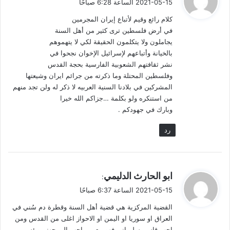
2021-05-15 الساعة 6:28 صباحًا
القدس واذا ما ألقت الشرطة القبض عليهم تراهم يبحثون عن الكامرا
و
كلام رائع وقيم لأتباع إيران المجرمين
المهيأة مسبقاً لتأخذ اللقطة المخطط لها بعناية مع ابتسامة صفراء
ل
في أرض فلسطين ترى كثير من أهل السنة
تخفي السم خلفها لتبثه في عقول العرب كي تهيج مشاعرهم وتغيب
يجاملون ولا يتكلمون الحقيقة لكي لا يتهموهم
عقولهم.
بالخيانة وأتباعهم لإسرائيل الإخوان نجحوا في
نشر ثقافتهم الشعوبية الفارسية بحجة القدس
وإذا صعد منسوب المشاعر انخفض مستوى العقل. هنا يتلقى الإنسان
وفلسطين المحتلة وما ذكرته من جرائم ايران وشيعتها
المعلومات دون غربلة ودون وعي ليمسي أداة شر بيد إيران دون أن
المشركين في بلادنا السنية العربيه لا ذكر له ولن تجد منهم
يعلم.
من استنكره ولو بكلمة …جزاكم الله خيرا
وبارك في جهودكم .
حركة باتت مكشفة
رد
مثل هذه الحركات القديمة ماعادت تنطلي على العرب إلا من له
ارتباط مع إيران مسبق أو من يحاول دغدغة الجيب الإيراني ومن لا
يزال يعيش تحت سطوة وهم التاريخ المضاد للجغرافيا.
ي
ابو الحارث الدليمي
:
ق
مشغل
Media error: Format(s) not supported or source(s) not found
2021-05-15 الساعة 6:37 صباحًا
و
الفيديو
القضية المركزية هي قضية أهل السنة وقطرة دم سُني في
ل
تحميل الملف: https://sunni-iraqi.net/wp-content/uploads/2021/05/IMG_7972.mp4?
العراق او سوريا او اليمن او الاحواز اغلى من القدس ومن
_=1
احب قاسم سليماني فهو مع من احب الى جهنم وبئس