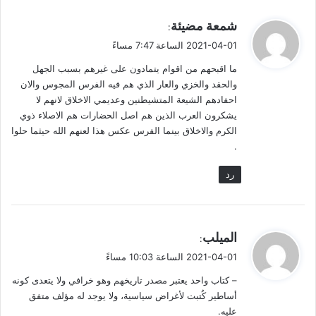
الفرس قبل الإسلام. يقول رستم عليوف: “الشاهنامة موسوعة
تتحدث عن ثقافة الشعب الإيراني وعلمه وفنه وتاريخه القديم. ونحن
ي
شمعة مضيئة
:
بحاجة إلى سنوات مديدة من البحث والدراسة حتى يمكن فهم وإدراك
ق
2021-04-01 الساعة 7:47 مساءً
[1])
(
و
عمق الكاتب الكبير”
.
ما اقبحهم من اقوام يتمادون على غيرهم بسبب الجهل
ل
والحقد والخزي والعار الذي هم فيه الفرس المجوس والان
فما مدى حقيقة هذه المبالغات؟ تعالوا بنا معاً نغوص في العمق.
احفادهم الشيعة المتشيطنين وعديمي الاخلاق لانهم لا
يشكرون العرب الذين هم اصل الحضارات هم الاصلاء ذوي
ليس للشاهنامة مؤلف محدد متفق عليه
الكرم والاخلاق بينما الفرس عكس هذا لعنهم الله حيثما حلوا
.
المشهور أن الشاهنامة تفرد بكتابتها أبو القاسم منصور بن أحمد بن
فُرَّخ الفردوسي. وقيل الحسن بن علي الطوسي، وأنه توفي سنة
رد
[3])
(
[2])
(
(416هـ = 1025م)
. وقيل: الحسن بن إسحاق بن شرفشاه
.
وأنه كان من قرية (رزان) بالقرب من (طوس)، وقد لقب نفسه
بـ(الفردوسي) نسبة إلى حديقة هناك تسمى (الفردوس) كان والده
ي
الميلب
يشتغل بستانياً فيها.
:
ق
2021-04-01 الساعة 10:03 مساءً
و
لاحظ الطبيعة المتغطرسة للفارسي، وما يضفيه على نفسه – بسبب
– كتاب واحد يعتبر مصدر تاريخهم وهو خرافي ولا يتعدى كونه
ل
عقدة النقص – من ألقاب فخمة. عندما تقرأ لقب (الفردوسي) يسبق
أساطير كُتبت لأغراض سياسية، ولا يوجد له مؤلف متفق
إلى حسك شتى الصور الفخمة التي يتوشح بها من استحق هذا
عليه.