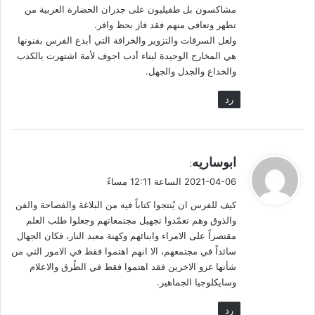
مشاكسون بل طفيليون على جدران الحضارة العربية من
تطهر وتعافى منهم فقد فاز بحظ وافر.
ولعل السرقات والتزوير والخرافة التي أبدع الفرس بفنونها
هي المخارج الوحيدة لبناء أدب اجوف لأمة اشتهرت بالكذب
والخداع والجدل والجهل.
رد
ي
ابوساريه
:
ق
2021-04-06 الساعة 12:11 مساءً
و
كيف للفرس ان يُنتجوا كتاباً فيه من البلاغة والفصاحة والفن
ل
والذوق وهم تعمّدوا تجهيل مجتمعاتهم وجعلوا طلب العلم
مقتصراً على الامراء وابنائهم وكهنة معبد النار، فكان الجهال
سائداً في مجتمعهم، الا انهم اهتموا فقط في الامور التي من
شأنها غزو الاخرين فقد اهتموا فقط في الطُرق والاعلام
وسايكلوجيا الجماهير.
رد