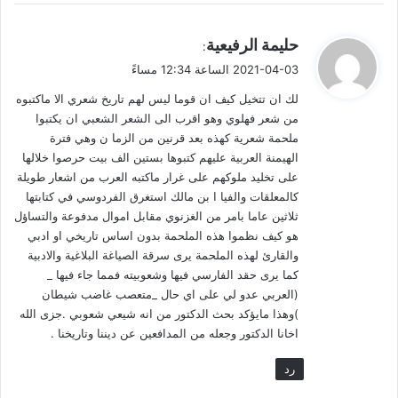
الخطباء في بلدته، وهو الشيخ أبو القاسم الجرجاني رفض أن يدفن
في مقابر المسلمين وأصر على ذلك وصار يصيح: أنا لا أجيز أن تصل
ي
حليمة الرفيعية
:
جنازة الفردوسي إلى مقابر المسلمين؛ فقد كان رافضياً أمضى عمره
ق
2021-04-03 الساعة 12:34 مساءً
و
في مدح أبطال المجوس والزرادشتية. وكان له حديقة هناك فدفنوه
لك ان تتخيل كيف ان قوما ليس لهم تاريخ شعري الا ماكتبوه
ل
[10])
(
فيها
.
من شعر فهلوي وهو اقرب الى الشعر الشعبي ان يكتبوا
ملحمة شعرية كهذه بعد قرنين من الزما ن وهي فترة
1 نيسان (4)2021
الهيمنة العربية عليهم كتبوها بستين الف بيت حرصوا خلالها
على تخليد ملوكهم على غرار ماكتبه العرب من اشعار طويلة
____________________________
كالمعلقات والفيا ا بن مالك استغرق الفردوسي في كتابتها
ثلاثين عاما بامر من الغزنوي مقابل اموال مدفوعة والتساؤل
هو كيف نظموا هذه الملحمة بدون اساس تاريخي او ادبي
[1]- الموسوعة الحرة (ويكيبيديا)، أبو قاسم الفردوسي. وفي
والقارئ لهذه الملحمة يرى سرقة الصياغة البلاغية والادبية
الهامش: فردوسي وشعر أو – محمد علي جمال زاده (ص108.
كما يرى حقد الفارسي فيها وشعوبيته فمما جاء فيها _
(العربي عدو لي على اي حال _متعصب غاضب شيطان
[2]- تاريخ الأدب في إيران من الفردوسي إلى سعدي، ص156،
)وهذا مايؤكد بحث الدكتور من انه شيعي شعوبي .جزى الله
المستشرق إدوارد جرانفيل براون، ترجمة الدكتور إبراهيم أمين
اخانا الدكتور وجعله من المدافعين عن ديننا وتاريخنا .
الشواربي، مكتبة الثقافة الدينية.
رد
[3]- المصدر السابق، ص165.