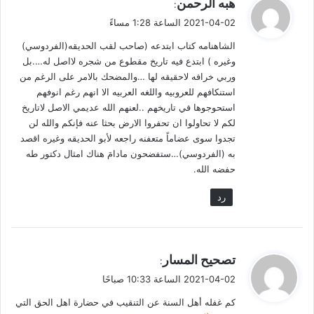
هبه الرحمن
:
الشاهنامة أساطير بشهادة أعظم شاعر وأعظم مؤرخ إيرانيَّين
ق
2021-04-02 الساعة 1:28 مساءً
معاصرين
و
الشاهنامه كتاب ابتدعه (صاحب لقب الحديقه(الفردوسي)
ل
وبينما يرى أحمد شاملو، أعظم الشعراء الفرس المعاصرين، أن
وغيره ) ابتدع فيه تاريخ مقطوع من شجره لااصل له….بل
الشاهنامة لا تعدو كونها مجموعة أساطير حيكت من قبل شعوبيين
وربي خرافه لاحقيقه لها …والمضحك بالامر على الرغم من
بتحريض بعض الحكام لأغراض سياسية؛ ولذلك لا يمكن اعتبارها
استنكافهم للعروبيه واللغه العربيه الا انهم رغم انوفهم
أساساً لتاريخ إيران قبل الإسلام.. نجد المؤرخ الإيراني ناصر بوربيرار
استحوجوها في تاريخهم ..لعنهم الله عديمي الاصل لاتاريخ
قد وصفها بالأساطير، وسفّه الذين يعتمدون عليها في كتابة
لكم لا تحاولوا ان تحفروا الارض بحثا عنه فإنكم والله لن
[6])
(
التاريخ
.
تجدوا سوى عضاماً متعفنه راجعه لأبو الحديقه وغيره اقصد
به (الفردوسي)…ستفضحون مادامَ هناك امثال دكتور طه
القيمة الفنية والأدبية للشاهنامة
حفضه الله.
أما من حيث الفن والقيمة الأدبية فيقول إدوارد براون: (الشاهنامة –
رد
في رأيي – لا يمكن أن ترقى الى مستوى المعلقات العربية). وذكر من
جملة عيوبها قصورها من ناحية الجمال والعاطفة والذوق الفني.
والتشبيهات الكثيرة المضجرة للغاية؛ (فكل بطل فيها فهو الأسد
ي
تصحيح المسار
:
الرابض أو الفيل الهائج أو التمساح المائج، وإذا تحرك فهو الدخان
ق
2021-04-02 الساعة 10:33 صباحًا
المتطاير أو الغبار المتناثر أو الريح الصافر…). ووصفها بقوله: (وهي
و
تشمل كل التاريخ الخرافي الذي عرفته إيران منذ أقدم الأزمنة إلى
كم غفله أهل السنة عن التنقيب في حضارة اهل الحق التي
ل