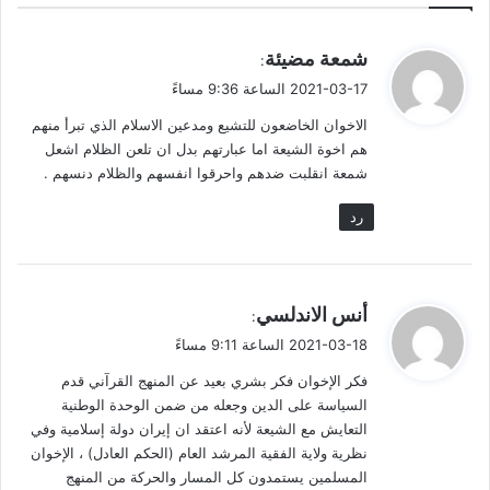
أسماهم (مجموعة العمل السياسي) في (الحزب الإسلامي). قرأت
الكتاب فوجدته في حاجة إلى نقد هو أقرب للنقض منه إلى النقد.
ي
شمعة مضيئة
:
فكان كتاب أسميته (المنطق السليم) انتهيت منه مطلع 2009. هو
ق
2021-03-17 الساعة 9:36 مساءً
محاولة أو رحلة للغوص نحو القاع. في عشر السنوات اللاحقة وقعت
و
الاخوان الخاضعون للتشيع ومدعين الاسلام الذي تبرأ منهم
ل
أحداث محلية وعالمية وحصلت لي تجارب صادمة جعلتني أنظر إلى
هم اخوة الشيعة اما عبارتهم بدل ان تلعن الظلام اشعل
كتابي على أنه مسافة انتقالية تمهد للوصول إلى حافة الغوص إلى
شمعة انقلبت ضدهم واحرقوا انفسهم والظلام دنسهم .
هناك. لكنها مسافة مهمة لا يستغنى عنها للذين يستهويهم الغوص
الهادئ إلى الأعماق. إليكم حصيلتها كما كتبت آنذاك. في إطار مقالات
رد
أسبوعية. ومن الله نستمد العون والسداد.
**
ي
أنس الاندلسي
:
ق
2021-03-18 الساعة 9:11 مساءً
كعامل في الميدان منذ الثمانينيات، مر بمختلف التجارب، وتعامل مع
و
جميع أو أغلب أصناف الدعاة الموجودين في الساحة على اختلاف
فكر الإخوان فكر بشري بعيد عن المنهج القرآني قدم
ل
انتماءاتهم ومشاربهم وتوجهاتهم، وأقام معهم علاقات، واشترك في
السياسة على الدين وجعله من ضمن الوحدة الوطنية
التعايش مع الشيعة لأنه اعتقد ان إيران دولة إسلامية وفي
مهام ومساعٍ ونشاطات. كل ذلك بروح الفاحص الناقد، وعقلية
نظرية ولاية الفقية المرشد العام (الحكم العادل) ، الإخوان
الطبيب الذي يبغي تشخيص العلة أولاً قبل توصيف العلاج. ورغم أن
المسلمين يستمدون كل المسار والحركة من المنهج
المؤلف (أ. الراشد) ينطلق من مؤسسة لها جذورها الضاربة في