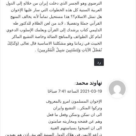
الترضوي وهو الجسر الذي دخلت إيران من خلالهِ إلى الدول
المجتمعات العربية وغيرها منذ سنة 1928. بينما لا نملك نحن مثل
العربية السنية كل هذه الخطوات التي سار عليها الإخوان
هذه المؤسسة أقول: كعامل في الميدان منذ ذلك العهد، ومع
هل تمثل الاسلام؟؟ هذا مستحيل تماماً لأنه يخالف المنهج
الحيثيات المذكورة لم أجد في كتاب (الراشد) من الجديد الكثير على
القرآني جملةً وتفصيلا ، لابد من لعن الظلام للدكتور طه
مستوى النقد المنهجي والرؤية الموضوعية الشاملة للخلل: تشخيصاً
الدليمي كتاب يرشدك إلى القرآن ويعلمك الإسلوب الدعوي
أمام كل الطوائف والمناهج الضالة وخاصة التشيع الماكر
وعلاجاً.
الخبيث في زماننا وهو مشكلتنا الاساسية قال تعالى (وَكَذَلِكَ
نُفَصِّلُ الآيَاتِ وَلِتَسْتَبِينَ سَبِيلُ الْمُجْرِمِينَ) .
الظاهر أن رؤية الراشد لوضع العراق الصادم – على حد تعبيره
هو – لم تكن لديه قبل العودة إلى البلد بعد الاحتلال، وإنما
رد
تكونت صورتها لاحقاً نتيجة الضربات المتلاحقة للأحداث. وهو
شيء غريب طبقاً لمنطق الأشياء؛ كيف لا والرجل من كبار
ي
نهاوند محمد
(الجماعة)؛ فيمكنه بشي من الجهد أن يرصد الخلل الخطير
:
ق
الذي تعاني منه جماعته أنى أقام، وأينما سافر فزار أفرادها
2021-03-19 الساعة 7:41 صباحًا
و
ومؤسساتها هناك وشاهد ما هي عليه في هذا القطر أو ذاك!
الإخوان المسلمون امرو بالمعروف
ل
وتركوا المنكر… التشيع وايران
أحد أصدقائي، وهو من (الإخوان)، سافر خارج العراق قبيل الاحتلال
الى ان تمكن وتمكن وفعل ما فعل
سنة 2003 بقليل، والتقى أ. محمد أحمد الراشد. عبّر لي عن صدمته
وهم عن فضحه ومحاربته صامتون
من التصورات الحالمة التي وجدها لديه عن الوضع في العراق. يقول:
الى ان اصبحوا بسياستهم الغبية
كنت أستمع إليه وهو يحدثني عن دعوة (الإخوان) ومدى انتشارها في
ذراعه الايمن في هلاك الدول السنية العربية..اذن هم بعيدين