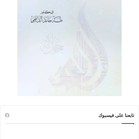
الأساسي الذي من أجله كتبت كتابي المذكور آنفاً، وأطلقت
عليه ذلك العنوان (لا بد من لعن الظلام)؛ فإن (الجماعة) اتخذت
من شعار “بدل أن تلعن الظلام أشعل شمعة” منهجاً لا محيد عنه
في مسار التغيير الموهوم. وهو شعار مستورد من الصين أرض
(الحرير)، لا نص نازل من السماء على أرض (الأحرار) والتحرير.
فقول الراشد (ص76): “وأما أن نعمل بقوانين جَبْر الخواطر،
والدبلوماسية، وأن نَمَسّ الليّن بوَرد الجُورِي، ونلمسه بزهرة القرنفل
فقط في يوم تفجّر دماء الأبرار برصاص المستعمرين الأوغاد: فتلك
بدعة دخيلة على سلوكنا الدعوي الذي عهدناه يقول للمخطئ:
أخطأت، ويقول لمن حاد عن الأمرِ والسبيل: حرمت نفسك صحبة
الرعيل”.. هذا القول من الراشد ليس دقيقاً، ولا صحيحاً. إن هذا
السلوك اللين المهادن للباطل، المجامل لأهله، لم يكن “بدعة دخيلة
على السلوك الدعوي” لجماعة (الإخوان) لا من قبل ولا من بعد. بل هو
منهج وجدناها، ووجدنا كل المؤسسات الدينية، تترسم خططه
تابعنا على فيسبوك
العوجاء، وتسير على خطواته العرجاء.
ومما أود ذكره هنا أنني بعثت بكتاب (لا بد من لعن الظلام) – عن