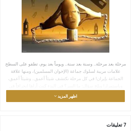
مرحلة بعد مرحلة.. وسنة بعد سنة.. ويوماً بعد يوم، تطفو على السطح
علامات مريبة لسلوك جماعة (الإخوان المسلمين)، ومنها علاقة
الجماعة بإيران! في كل مرحلة نكتشف شيئاً أعمق.. وشيئاً أعمق،
وباستمرار! ويلح سؤال: ما السر؟ في البدء كنت أراها انحرافاً في
المنهج. ثم توالت الأحداث لتنفرج عن أمور تُجبرك على أن تنزل في
اظهر المزيد
البحث إلى ما تحت السطح. رياضية السر تفصح عن خطأ في النتيجة
لا يكفي الانحراف وحده لتفسيره. المعادلة في حاجة إلى عامل آخر
لكي تستقيم. ترى! ما هذا العامل؟ أو ربما كانت هناك عوامل أَخرى،
من يدري؟ في خريف 2008 كتب الأستاذ محمد أحمد الراشد – وهو
‫7 تعليقات
من قادة إخوان العراق – كتابه (نقض المنطق السلمي) في انتقاد من