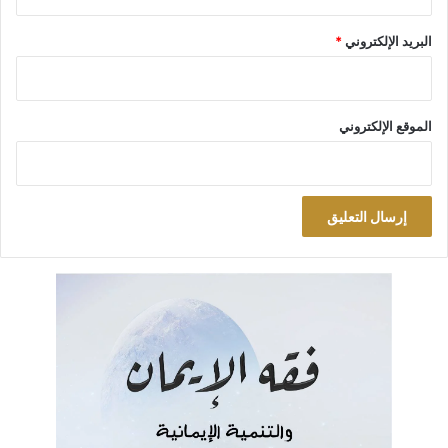
أقصد – العلماء والشيوخ والدعاة، ومن يطلق عليهم وصف
(الإسلاميين)؛ فهم من أحوج الناس إلى الرجوع إلى كتاب الله
البريد الإلكتروني
*
تعالى في منهجهم، بعد أن اجتالتهم السياسة بعيداً عن السبيل،
وأفسد عليهم أمرهم اللهاث وراء ما يسمونه (المصلحة) أو
(المصلحة الشرعية). لكننا لا نرى إلا شرع المصلحة، ودين
الموقع الإلكتروني
السياسة، وإسلام الحزب. بدلاً من مصلحة الشرع، وسياسة
الدين، وحزب الإسلام! واقلب تكسب). وتاريخ التعريف هو
(14/6/2006)، ومنشور على الموقع من يوم ظهوره على شبكة
المعلومات في 1/1/2007.
إن غياب التخطيط المسبق وغيره من ألوان الخلل ذكرته في
تلك المواضع والمصادر بالتفصيل، وإن بألفاظ وتعبيرات أخرى.
وطرحنا منهجية (التغيير الجماعي) الغائبة تماماً عن أنظار
أصحاب (المنهج الترضوي)، الذين لا يعرفون سوى أساليب
التغيير الفردي، البعيد عن طريق ذات الشوكة.
أما المداورة – كما يقول الراشد – وكتمان الحق وعدم التصريح
به والسكوت عن التنديد بالباطل، بل مجاملته والتعايش معه،
وربما تملقه والتزلف إليه، فإن رؤيته الواضحة هي السبب