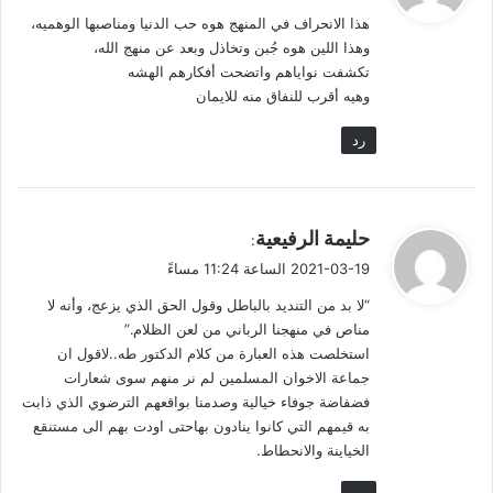
و
هذا الانحراف في المنهج هوه حب الدنيا ومناصبها الوهميه،
ل
وهذا اللين هوه جُبن وتخاذل وبعد عن منهج الله،
تكشفت نواياهم واتضحت أفكارهم الهشه
وهيه أقرب للنفاق منه للايمان
رد
ي
حليمة الرفيعية
:
ق
2021-03-19 الساعة 11:24 مساءً
و
“لا بد من التنديد بالباطل وقول الحق الذي يزعج، وأنه لا
ل
مناص في منهجنا الرباني من لعن الظلام.”
إن النظر في تاريخ تأليف الكتاب يعطي بالمقارنة فكرة عن مدى
استخلصت هذه العبارة من كلام الدكتور طه..لاقول ان
التخلف الزمني عن الرشاد المطلوب لرؤية الراشد والمؤسسة
جماعة الاخوان المسلمين لم نر منهم سوى شعارات
الحاضنة له! وأحمد الله جل جلاله على أنني لم أكن آنذاك أنطلق من
فضفاضة جوفاء خيالية وصدمنا بواقعهم الترضوي الذي ذابت
مؤسسة؛ يبدو أن وجود تلك المؤسسات كان عائقاً أمام التقدم، وكان
به قيمهم التي كانوا ينادون بهاحتى اودت بهم الى مستنقع
الخياينة والانحطاط.
حجاباً ساتراً يمنع المتقدم من رؤية الطريق!