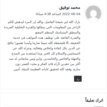
ي
محمد توفيق
:
الحقيقة المحورية، التي ينبغي تسليط الضوء عليها وتكون هي مركز
ق
2022-06-04 الساعة 4:38 صباحًا
الانطلاق، تجتمع في ملاحظتين فقط، هما:
و
بارك الله في شيخنا الفاضل..والله إن المرء ليدهش للكم
ل
1. أن أصل الكتاب هندي لا فارسي؛ طبقاً لقصته التي رواها عبد الله
الزاخر من المعلومات التي يمتلكها والقدرة التحليلية الفريدة
والمنطق المتماسك المنظم المقنع
بن المقفع.
والقدرة الفائقة على توظيف هذه المواهب في خدمة
الحقيقة..ألا فليحفظه الله سيفا صارما وأسدا هصورا ينافح
2. وترجم إلى اللغة العربية لا إلى اللغة الفارسية. حسب الدعوى
عن الدين بكل كفاءة وإخلاص وفعالية..وجزاه الله عن
والواقع.
المسلمين والإسلام كل الخير..وتبا لمنتقديه من السذج
والجهلة والخائنين والحاسدين..وإني ومن متابعاتي له منذ
ما علاقة الفرس بالكتاب إذن؟
أكثر من عقدين لأراه قائد الفكر و مجدد العصر دون
منازع..وفقه الله لتحقيق غاياته العظيمة النبيلة..آمين.
قد يقال: أوليس مترجمه – أو مؤلفه – فارسياً؟
رد
وأفضِّل أن يكون الجواب بمَثل؛ تقريباً للمقصود، دونما حاجة إلى
إعادة وصقل أو شرح قد يُشكل على البعض، أو يطول: رجل عربي
يقيم في فرنسا، اكتسب الجنسية الفرنسية، ترجم كتاباً ألماني الأصل
اترك تعليقاً
إلى اللغة الفرنسية.. ما علاقة الكتاب بالعرب: هويةً ونسبةً؟ أيصح أن