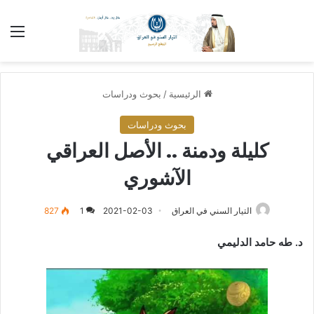
الق
الرئيسية
/
بحوث ودراسات
بحوث ودراسات
كليلة ودمنة .. الأصل العراقي
الآشوري
التيار السني في العراق
2021-02-03
1
827
د. طه حامد الدليمي