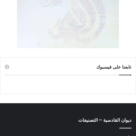
انتقاد أصحاب العملية السياسية، حتى وصف الواحد منهم (ص76)
بأنه “عارٍ عن الوعي السياسي والفقه الشرعي وروحانية الجهاد”
ويريد مع ذلك “أن يستمر في التمتع بشرف العنوان العظيم ولقب
(الداعية) الكريم”!.
مجمل القول
مجمل القول: الكتاب يدور حول فشل العملية السياسية، وفشل
أصحابها الذريع في إدارتها نتيجة سوء الأداء بسبب التصورات
تابعنا على فيسبوك
الساذجة، وضعف الإمكانيات، وعدم تكافؤ القوى مع المنافس
الطائفي، حتى صارت سمعتهم في حرج (ص51،50) واحتمال صدود
الأجيال الصاعدة عن الدعوة يهدد وجودهم ومستقبلهم. ولكنه يعزوها
– كعادته – إلى عوامل ظاهرية بعيداً عن الأسباب الأساسية. منها
ضعف الخبرة بسبب التجميد الطويل للعمل التنظيمي على عهد
النظام السابق “فضمرت خبرة الدعاة السياسية تدريجاً، وانطلقوا بعد
الغزو من مستوى يقرب من الصفر على الرغم من استعداداتهم
ديوان القادسية – التصنيفات
الفكرية ومحاسنهم الدينية، فكان ذلك من الأسباب القوية في حرمان
أهل السُنة من الزعامات يوم حاجتهم لها لمقابلة الأحزاب الطائفية