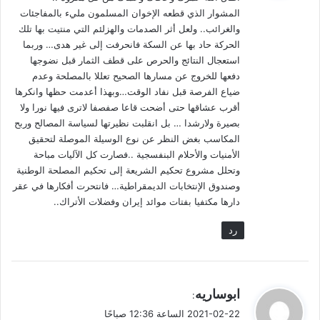
المشوار الذي قطعه الإخوان المسلمون مليء بالمفاجئات
هذا مع هجر تدارس القرآن (ص58) والالتهاء بالعملية السياسية: “ولو
والغرائب.. ولعل أثر الصدمات والهزلئم التي منتيت بها تلك
أن الذين ألهتهم السياسة فهجروا تدارس القرآن رجعوا إلى تلاوته
الحركة حاد بها عن السكة فانحرفت إلى غير هدى… وربما
لَتَجدّد لهم إيمان وفقه هم بحاجة إليه في يوم الاختلاط هذا، ويوم
استعجال النتائج والحرص على قطف الثمار قبل نضوجها
الارتكاس، ويوم الشبهات، ويوم الشهوات”.
دفعها للخروج عن مسارها الصحيح تعللا بالمصلحة وعدم
ضياع الفرصة قبل نفاد الوقت…وبهذا أعدمت حظها وانكرها
أقرب عشاقها حتى أضحت قاعا صفصفا لاترى فيها نورا ولا
ارتجالية الأداء واتباع الاجتهادات الآنية
بصيرة ولارشدا … بل انقلبت نظيرتها لسياسة المصالح وربح
وتحدث (ص5) عن الارتجالية في الأداء واتباع الاجتهادات الآنية
المكاسب بغض النظر عن نوع الوسيلة الموصلة لتحقيق
السريعة التي يحكمها المزاج وتمتاز بالتقلب وعدم الاستقرار على
الأمنيات والأحلام البنفسجية ..فصارت كل الآليات مباحة
خط أو حال، مع البعد عن دقائق حيثيات الواقع، وانعدام الدراسات
وتحلل مشروع تحكيم الشريعة إلى تحكيم المصلحة الوطنية
وصندوق الإنتخابات الديمقراطية… فانتحرت أفكارها في عقر
الأولية التي توجه القرار، وعدم التخطيط المسبق.
دارها مكتفيا بفتات موائد إيران وفضلات الأتراك..
الهزيمة النفسية
رد
كما تحدث طويلاً (ص76،65،9،5،4 وغيرها) عن الهزيمة النفسية،
التي تعبر عن نفسها – حسب وصفه – بلين الخطاب ومجاملة أهل
الباطل والانبطاحية ورخاوة السلوك السياسي وعدم السير في
ي
ابوساريه
:
الطريق الرباني الصحيح. والسكوت عن منكرات تنتظر منهم رفع
ق
2021-02-22 الساعة 12:36 صباحًا
الصوت: “منكر الاستعمار، ومنكر الحكومة الطائفية، ومنكر