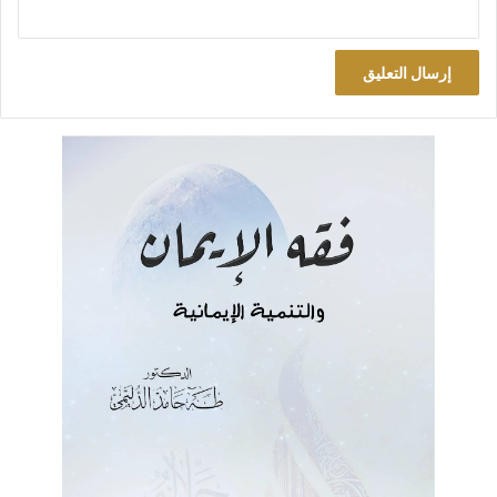
غضبته… ثم صاروا يتعللون بأن المالكي يحتاجهم. ومع ذلك هم
يقدمون له سندهم مجاناً دون اشتراط أو تدقيق في التزامه، أو
اعتراض علني صريح إذا أخلّ واستنكف، أو تشديد في تنفيذ شرط
التوازن، وقد كان مراوغاً منذ البداية، واستمر حتى النهاية، واعترضتم
وانسحبتم، في عملية أيدها كل دعاة العزائم، ولكن رجعتم من دون
تنفيذه لطلباتكم، فكان رجوعاً بارداً صَدَم الرجاء، وما هكذا تكون
[1])
(
المناورات”
.
تصورات رخيصة عن الجهاد
وفضح (مثلاً ص43-48) تصورات رخيصة بائسة عن الجهاد والسياسة
والدعوة، وسلوكيات شائنة لا تليق لصغار العاملين فكيف لمن تصدى
لعمل شائك خطير كالعمل السياسي، وباسم الدين؟! أعرضت عنها –
وعن تفاصيل الفقرة التالية – تجنباً للإطالة، مكتفياً بالإحالة إليها.
ونقض (مثلاً ص45،15) دعاوى كبيرة يلصقونها بإنجازات وهمية أو
صغيرة. مثل ادعاء أن التحسن الأمني هو من إنجازهم.
عدم الوعي السياسي والفقه الشرعي
لا أستطيع أن أحصر كلام الراشد في هذا الشأن؛ فإن الكتاب كله في