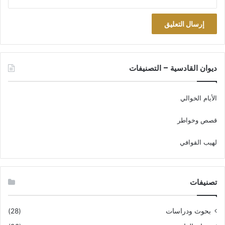
لماذا لم تشاركنا اللعب؟ (فأجاب):
ألم تر إلى الشابة التي معكم؟ (فقلت له):
بلى، ولكن ما لها؟ (ففاجأني جوابه):
ديوان القادسية – التصنيفات
هذا لا يجوز شرعاً؛ فمن المؤكد عند اللعب يحصل احتكاك
وتلامس.
الأيام الخوالي
هزني هذا الموقف من الأعماق، وترك في نفسي أثراً لا ينمحي. ودار
قصص وخواطر
بيني وبين نفسي حوار انتفعت به كثيراً. هذا شاب من لُباب الحضر
ورحيق المدينة التي نعتبر أهلها خفيفي التدين ضعيفي الالتزام،
لهيب القوافي
يتجنب مثل هذا حرصاً على دينه. وأنا ابن الريف والعشيرة، المتدين
الملتزم أتساهل فلا أجد حرجاً في اللعب مع شابة!
تصنيفات
من يومها لم أحرم على نفسي اللعب مع بنت فحسب، بل اعتزلت
مجتمع البنات اعتزالاً كلياً، فلم ألتق طالبة إلا في قاعة المحاضرات
بحوث ودراسات
(28)
أو المختبر أو أسرة المرضى، التي يكون الحضور فيها مشتركاً. وهكذا