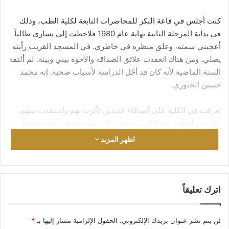
كنت أجلس في قاعة البكر للمحاضرات التابعة لكلية الطب، وذلك
في بداية المرحلة الثانية نهاية عام 1980 فلاحظت إلى يساري طالباً
أعجبني سمته، وعلق منظره في خاطري. في المسجد القريب رأيته
يصلي. ومن هناك انعقدت علائق الصداقة والأخوة بيني وبينه. لم ألتقه
السنة الماضية لأنه كان قد أجّل الدراسة لأسباب صحية. إنه محمد
حسين الجبوري.
تعرفت في الكلية على أصدقاء عديدين تأثرت بهم واستفدت منهم،
أذكر من أوائلهم عبد الكريم سامي. كان سبب تعرفي عليه طريفاً.
في مختبر الفيزياء طلب منا (المعيد) أن نجتمع اثنين اثنين على
اظهر المزيد
الأجهزة التي نجري عليها التجارب لأن عدد الأجهزة لا يكفي جميع
الطلاب الذين يربو عددهم على (400) طالب وطالبة! من الطبيعي
في الأيام الأولى أن يكون عدد الأصدقاء قليلاً، والمعرفة بهم سطحية.
اترك تعليقاً
كان في الكلية تقليد سنوي يقوم به طلبة (الاتحاد)، وهو تشكيل (لجنة
تعارف) يرأسها أحدهم من المرحلة الثانية، تقسم الطلاب المقبولين
لن يتم نشر عنوان بريدك الإلكتروني.
الحقول الإلزامية مشار إليها بـ
*
حديثاً إلى مجاميع صغيرة، كل مجموعة تضم (6-7) بين طالب وطالبة