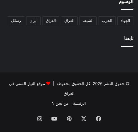
الوسوم
الجهاد
الحرب
الشيعة
العراق
العراق
ايران
رسائل
تابعنا
© حقوق النشر 2026, كل الحقوق محفوظة |
موقع التيار السني في
العراق
الرئيسة
من نحن ؟
فيسبوك
‫X
بينتيريست
‫YouTube
انستقرام