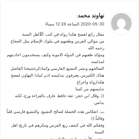
وما المانع أن يكون الجاحظ – وهو من هو في اعتزازه بالعروبة
وحملته على شعوبية زمانه، وعلمه باللغة وآداب العرب – أدق في
ي
نهاوند محمد
:
ق
معلوماته عن الأعمش مما قاله أهل الحديث؟ بل لا أجد فرقاً بين قوله
2020-05-30 الساعة 12:26 مساءً
و
وقولهم إلا في درجة النقد. لقد قال المحدثون بشيعية الأعمش،
مقال رائع لفضح هكذا رواة في كتب
اهل السنة
ل
واتفقوا على تدليس ذلك النوع الشنيع من التدليس (تدليس التسوية).
من موالي الفرس وطعنهم في ملوك الإسلام مثل الحجاج
وقال الجاحظ: كان الأعمش رافضياً.
رحمه الله
ومؤكد طعنهم في الدولة الاموية وكيف يستخدمون احاديثهم
ثم أقول: آثارهم تفضح أخبارهم. يكفي بعض أحاديث الأعمش – حديث
لمدلسه
(القارورة) مثلاً – شهادة عليه بالرفض.
الصالحهم ونشر التشيع الفارسي.وكماذكرةشيخنا الفاضل
هناك الكثيرمن يعترفون بتدليسه اذن لماذا التهاون لفضح
هكذارواة واخراج
لكن اصبروا فللحديث بقية عجيبة كنت قد كتبتها ونشرتها في مقال
تدليسهم من كتبنا
قبل أكثر من سنتين ونصف، لكنني نسيتها. وعثرت على المقال بعد
((. وقَال ابن حجر: ثقة حافظ عارف بالقراءة ورع، لكنه
كتابتي السطور السابقة. لقد كان الجاحظ أدق في وصف الأعمش
يدلس.
بالرفض ممن اكتفى فوصفه بالتشيع. فما هي تلك البقية
ب. انعكاس هذه الخصلة لصالح التشيع. والتشيع فارسي قلباً
)
[3]
(
المنسية
؟ هذا ما سنتكلم عنه في المقال القادم..
وقالباً.))
وفقكم الله في كشف زيغ الفرس ومكرهم في تاريخ اهل
السنة
وتحرير الأمة من لوثتهم الفارسية