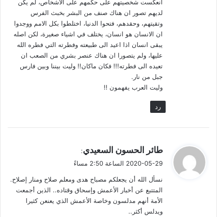
انعكست شخصيتهم على حكمهم على الاشخاص، لم يكن
“الميزان”: أحد الأئمة الثقات ما نقموا عليه إلا التدليس. وقال أيضاً:
لديهم تصور ان هناك صنف من البشر بخبث الفرس
وهو يدلس، وربما دلس عن ضعيف ولا يدري به، فمتى قال: “حَدثَنا”
وتقيتهم، وحقدهم، فتحوا الدنيا، اختلطوا بكل الامم ووجدوا
فلا كلام، ومتى قال:”عن”، تطرق إليه احتمال التدليس إلا في شيوخ
ان الانسان هو انسان، يختلف في اشياء صغيرة، لكن اصله
له أكثر عنهم كإبراهيم وابن أَبي وائل وأبي صالح السمان، فإن روايته
يبقى انسان اذا اعيد الى طبيعته وفطرته التي فطره الله
عن هذا الصنف محمولة على الاتصال (2/الترجمة 3517). وقَال ابن
عليها، ولم يتصورا ان هناك عنصر بشري من الصعب ان
تعيده الى فطرته!!! فكان ماكان!! وليت بيننا وبين فارس
حجر: ثقة حافظ عارف بالقراءة ورع، لكنه يدلس.
جبل من نار.
وليت العرب يفهمون !!
ب. انعكاس هذه الخصلة لصالح التشيع. والتشيع فارسي قلباً وقالباً.
رد
نعم نظر المحدثون إلى ما في الأعمش من تشيع، لكن من زاوية
واحدة هي تلك التي لها تعلق بالأحكام الفقهية.
ي
طائر الحسون السعيدي
:
الأمة مهووسة بالفقه الفروعي حد التخمة! بحيث لم يعد في نظرها
ق
2020-05-29 الساعة 2:50 مساءً
من هو عالم سوى عالم الفروع، وعالم الحديث.
و
نسأل الله أن يجعلكم مصباح هدى ومعلم صلاح ومنار إصلاح.
ل
لقد أُغفل البعد النفسي: الفردي والجمعي، والبعد السياسي؛ فلم
المتتبع عن أخبار الأعمش وإسحاق وقتاده.. الذين أجمعت
يلاحظوا أثر الجانب القومي في تلوين التركيب النفسي وميول
الأمة أنهم مدلسون وخاصة الأعمش الذي يعنعن كثيرا
ويدلس أكثر..
الإنسان، متصورين أن صدق التدين يقضي على الفروق النفسية