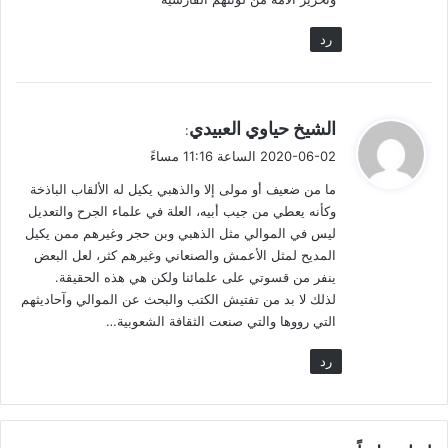
28 مايس 2020
رد
ي
الشيخ حياوي العبيدي
:
ق
2020-06-02 الساعة 11:16 مساءً
و
ما من ضعيف أو مولى إلا والذهبي يكيل له الألقاب الباذخة
ل
وكأنه يعطي من جيب أبيه، العلة في علماء الجرح والتعديل
[1]
– العثمانية، ص44، عمرو بن بحر الجاحظ (المتوفى: 255هـ)،
ليس في الموالي مثل الذهبي وبن حجر وغيرهم ممن يكيل
تحقيق وشرح عبد السلام محمد هارون، دار الجيل، بيروت، الطبعة
المديح لمثل الأعمش والصنعاني وغيرهم كثر، لعل البعض
الأولى، 1411هـ – 1991م.
ينفر من قسوتي على علمائنا ولكن هي هذه الحقيقة.
لذلك لا بد من تفتيش الكتب والبحث عن الموالي وآحاديثهم
التي رووها والتي صنعت الثقافة الشعوبية…
[2]
– تاريخ بغداد، 15/363، أبو بكر أحمد بن علي بن ثابت الخطيب
البغدادي (ت: 463هـ)، تحقيق الدكتور بشار عواد معروف، دار الغرب
رد
الإسلامي – بيروت، الطبعة الأولى، 1422هـ – 2002م.
[3]
– كتبت المقال في 3/5/2017. ونحن الآن في 14/2/2020.