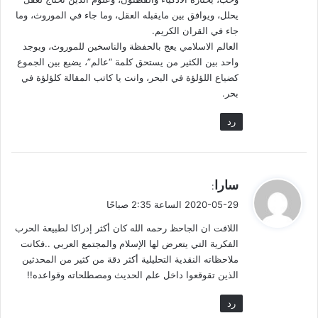
صحابي عربي لا من مولى فارسي جاء إلى الحياة بعد وفاة النبي
يحلل، ويوافق بين مايقبله العقل، وما جاء في الموروث، وما
صلى الله عليه وسلم بعقود، وشهد تقلبات الحياة بقومه، ومر عليه ما
جاء في القران الكريم.
مر عليهم من سبي ومعاناة وتنقل من مكان إلى مكان، وغير ذلك من
العالم الاسلامي يعج بالحفظة والناسخين للموروث، ويوجد
وجوه العناء التي تترك أخاديدها عميقة في نفوس الموالي: من عانى
واحد بين الكثير من يستحق كلمة “عالم”، يضيع بين الجموع
كضياع اللؤلؤة في البحر، وانت يا كاتب المقالة كلؤلؤة في
منهم حقيقة، ومن تلقى أخبار العناء عن أهله وأسلافه ممزوجة
بحر.
بالتمظلم والشكوى والزيادات التي اشتهر بها العجم.
رد
هذا ما ينبغي الوقوف عنده. لكن – لَلأسفِ – هذا الأمر لا يتوقف عنده
المحدثون ولا الفقهاء. وإن فعلوا فلصالح الأعمش ضد الحجاج. بينما
العكس ينبغي أن يكون!
ي
سارا
:
ق
2020-05-29 الساعة 2:35 صباحًا
و
اللافت ان الجاحظ رحمه الله كان أكثر إدراكا لطبيعة الحرب
ل
الأصل الفارسي وانعكاس أثره على شخصية الأعمش الحديثية
الفكرية التي يتعرض لها الإسلام والمجتمع العربي ..فكانت
ملاحظاته النقدية التحليلية أكثر دقة من كثير من المحدثين
كما لم يقفوا عند أصله وهو الديلم، والديلم هو الجذم القومي
الذين تقوقعوا داخل علم الحديث ومصطلحاته وقواعده!!
للفرس. ولم ينظروا اإلى أثر هذا الأصل في نفس الأعمش وانعكاسه
رد
على شخصيته من حيث كونه راوياً للحديث، التي أفصحت لنا عن