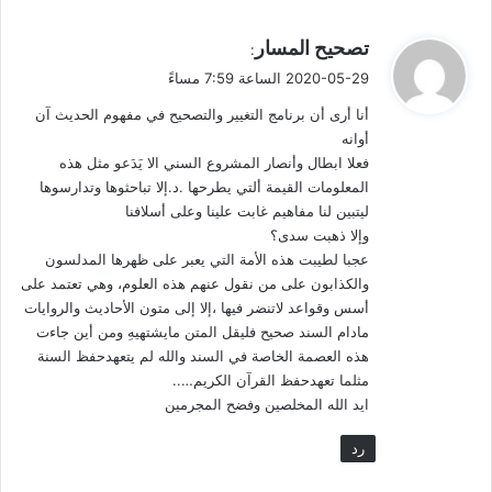
لكن لأبي عثمان عمرو بن بحر الجاحظ في الأعمش قولاً آخر أعمق
ي
تصحيح المسار
مما قاله الذين ذكرتهم من المحدثين آنفاً. يقول الجاحظ: كان رافضياً.
:
ق
)
[1]
(
وهو مضعَّف عند أهل الحجاز
. وإني لأؤيده فيما قال؛ فالأمر – كما
2020-05-29 الساعة 7:59 مساءً
و
يبدو – أعمق من رواسب نفسية في شخصية فارسية. وقال الجاحظ
أنا أرى أن برنامج التغيير والتصحيح في مفهوم الحديث آن
ل
عن الأعمش: (وهو ظنين في علي): أي لا يُطمَأن إلى ما يقوله في
أوانه
علي. وعلي هو الثغرة التي ينفذون منها إلى أغراضهم، والستر الذي
فعلا ابطال وأنصار المشروع السني الا يَدَعو مثل هذه
يسدلونه على نقائضهم. وأشار الخطيب البغدادي إشارة سريعة ناقلاً
المعلومات القيمة ألتي يطرحها .د.إلا تباحثوها وتدارسوها
)
[2]
(
ليتبين لنا مفاهيم غابت علينا وعلى أسلافنا
عن غيره أن الأعمش شيعي
. وهو ما ذكره الذهبي عنه في عبارة
وإلا ذهبت سدى؟
قصيرة غاصت وسط محيط الثناء الباذخ عليه.
عجبا لطيبت هذه الأمة التي يعبر على ظهرها المدلسون
والكذابون على من نقول عنهم هذه العلوم، وهي تعتمد على
وفي هذا إشارة إلى العقل الفقهي المحدود لمعظم المشتغلين
أسس وقواعد لاتنضر فيها ،إلا إلى متون الأحاديث والروايات
بالفقه والحديث، وأن الأديب قد يكون أوسع أفقاً وأعمق وعياً منهم.
مادام السند صحيح فليقل المتن مايشتهيهِ ومن أين جاءت
هذه العصمة الخاصة في السند والله لم يتعهدحفظ السنة
أرأيتم كيف يلتقي علم الاجتماع بعلم الحديث! وأهمية الوعي في
مثلما تعهدحفظ القرآن الكريم…..
مجال العلم. العلم وحده لا يكفي دون وعي.
ايد الله المخلصين وفضح المجرمين
رد
أنا أعلم أن هناك من سيقول: ومن الجاحظ أمام علماء الحديث
كالذهبي وأمثاله؟! بل يقول: إن الجاحظ ليس من أهل الصنعة. وأقول: