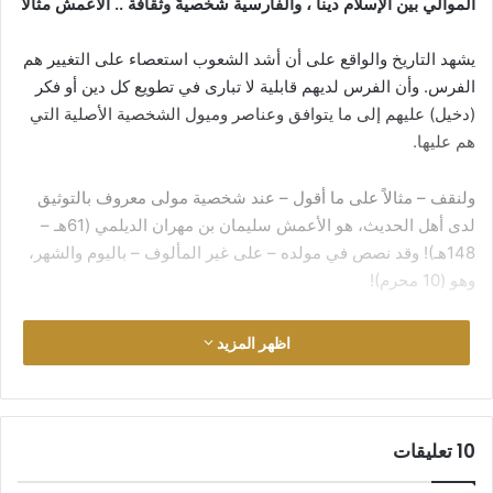
الموالي بين الإسلام ديناً ، والفارسية شخصيةً وثقافة .. الأعمش مثالاً
يشهد التاريخ والواقع على أن أشد الشعوب استعصاء على التغيير هم
الفرس. وأن الفرس لديهم قابلية لا تبارى في تطويع كل دين أو فكر
(دخيل) عليهم إلى ما يتوافق وعناصر وميول الشخصية الأصلية التي
هم عليها.
ولنقف – مثالاً على ما أقول – عند شخصية مولى معروف بالتوثيق
لدى أهل الحديث، هو الأعمش سليمان بن مهران الديلمي (61هـ –
148هـ)! وقد نصص في مولده – على غير المألوف – باليوم والشهر،
وهو (10 محرم)!
قال عنه الذهبي (السير:6/226-249): الإمام، شيخ الإسلام، شيخ
اظهر المزيد
المقرئين والمحدثين، أبومحمد الأسدي، الكاهلي مولاهم، الكوفي،
الحافظ. أصله: من نواحي الري. وقال أيضاً: كان أبوه من سبي الديلم.
وارجع في فارسية أصله إلى (تهذيب الكمال:12/87) أيضاً.
‫10 تعليقات
وحكى عن ألقابه ما هو أعظم، ومن سيرته علماً وزهداً ومآثر ما يجعل