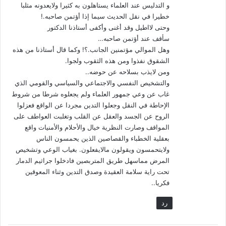
و التدليس عند العلماء يستاهلون به كثيرا ولايعدونه مثلبا
المرتبطة بالاختلاف القومي. ومن عرف محركات الإنسان ودوافعه
خطيرا في نقل الحديث سيما إذا أؤتمن صاحبه.!
الذاتية والخارجية وتشابكها، يدرك أن صدق التدين عامل واحد من
وحتى لااطيل وقد أغنى وأكفى أستاذنا الدكتور
عوامل المعادلة، يبقى – على أهميته – قاصراً عن إحداث النتيجة
سأقف عند أؤتمن صاحبه…
الموضوعية المنشودة عند الشخص تجاه كثير من الأحداث والأحوال
وهل الموالي مؤتمنين الجانب.؟! وكما قال أستاذنا من هذه
والمواقف، إلا عند طراز خاص من البشر.
الشقوق نفذوا ومن هذه الثقوب ولجوا.
ومن لايذب بسلاحه عن حوضه..
والتشخيص النفسي والاجتماعي والسياسي والقومي الذي
وعلى هذا الأساس لا يكفي البعد الديني وحده في تقييم الشخص لا
غاب عن وعي جمهور العلماء ولم يجعلوه شرطا من شروط
سيما أولئك الذين ينحدرون من قوميات وديانات ينبغي الحذر من
الإحاطة في النقل وجعلوا التدين مجردا عن الواقع فعزلوا
أهلها خصوصاً الفرس.
الروح عن الجسد والعقل عن القلب وتغلبت العواطف على
المواقف وصارت النظرية خيال والأحلام والأمنيات واقع
التعامل بحذر هو الواجب مع مرويات الموالي؛ فكثير من الروايات
بعقلية الخطباء والقصاصين الذين يحمسون الناس
المريبة لاحظت أنها تأتي عن طريقهم! وهذا معيار غائب عن أذهان
ولايتحمسون ويقولون مالايفعلون. بغياب الوعي وتشخيص
المحدثين والفقهاء والمؤرخين. من الغفلة المعيبة أن نمنح الموالي
المرض مماسهل طريق المتربصين فادخلوا جراثيم الدمار
تحت راية سلامة العقيدة وصدق التدين وثناء المعوقين
صك العصمة من الاندفاع غير الواعي وراء دوافع نفسية خفية جمعية.
فكريا..
ينبغي أن نضعها في معادلة التقويم عند مواطن الاشتباه. خصوصاً
عند الأحاديث المشكلة، والتي تؤشر إلى خبايا، قد يكون المولى لا
رد
يدركها بعقله الواعي.