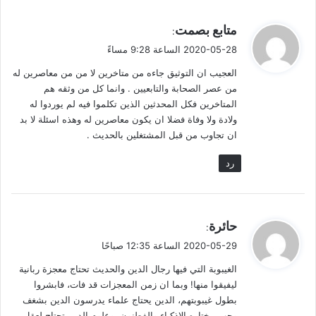
فلم يأخذ الحديث عنه حتى مات. والسبب ما رواه الذهبي بسنده عن
عيسى بن يونس، سمعت الأعمش يقول: كان أنس بن مالك يمر بي
ي
متابع بصمت
:
طرفي النهار، فأقول: لا أسمع منك حديثاً، خدمتَ رسول الله صلى
ق
2020-05-28 الساعة 9:28 مساءً
الله عليه وسلم ثم جئت إلى الحجاج حتى ولاك؟ ثم ندمت، فصرت
و
العجيب ان التوثيق جاءه من متاخرين لا من من معاصرين له
ل
أروي عن رجل عنه.
من عصر الصحابة والتابعيين . وانما كل من وثقه هم
المتاخرين فكل المحدثين الذين تكلموا فيه لم يوردوا له
لا أستبعد أن يقول أحدهم: لكنه ندم وصار يروي عنه بعد وفاته. وأقول:
ولادة ولا وفاة فضلا ان يكون معاصرين له وهذه اسئلة لا بد
ليس هذا ما ينبغي أن نقف عنده، إنما السر الذي جعل الأعمش ينفر
ان تجاوب من قبل المشتغلين بالحديث .
من الحجاج إلى حد أنه يعترض على صحابي جليل تربى في بيت النبي
رد
صلى الله عليه وسلم وهو غلام عشر سنين، بل ويرفض الرواية عنه
ويستنقص منه بسبب قبوله أن يكون والياً من قِبل الحجاج! وقد جعل
من ذلك تهمة يستحق لأجلها ترك الحديث عنه!
ي
حائرة
:
إن هذا يكشف عن دور الموالي – حتى الموثقين منهم – في تشويه
ق
2020-05-29 الساعة 12:35 صباحًا
صورة أمراء الإسلام وفي مقدمتهم الحجاج بن يوسف الثقفي رحمه
و
الغيبوبة التي فيها رجال الدين والحديث تحتاج معجزة ربانية
الله.
ل
ليفيقوا منها! وبما ان زمن المعجزات قد فات، فابشروا
بطول غيبوبتهم، الدين يحتاج علماء يدرسون الدين بشغف
ونحن إنما نأخذ أصول الخلق والسلوك وضوابط العمل السياسي من
وحب، يختاره الاذكياء والفطنون، وعلوم الدين تحتاج لعقل