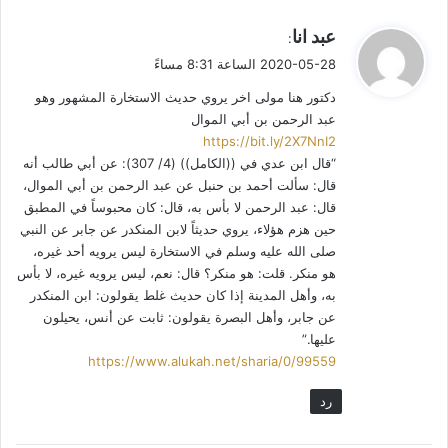
كل قارئ يسلم له – بعد ذلك – بكل ما يقال عنه من ذلك وغيره دون
نقاش. والذهبي يذكرني – في توزيع فاخم الألقاب على المشاهير –
ي
عبد انا
:
ق
برجل مختص بالأنساب يخرج على التلفاز، يحفظ (كليشة) ثناء ما
2020-05-28 الساعة 8:31 مساءً
و
سئل عن عشيرة أو شخص إلا وأضفاها عليه!
دكتور هنا مولى اخر يروي حديث الاستخارة المشهور وهو
ل
عبد الرحمن بن أبي الموال
وجاء بين ثنايا ذلك الثناء الباذخ أن الرجل مع إمامته كان مدلساً. وذكر
https://bit.ly/2X7NnI2
عن أحمد بن عبد الله العجلي قوله بعد ثنائه عليه: وكان عسراً، سيئ
“قال ابن عدي في ((الكامل)) (4/ 307): عن أبي طالب أنه
الخلق، وفيه تشيع. وقول أحمد بن حنبل: منصور أثبت أهل الكوفة،
قال: سألت أحمد بن حنبل عن عبد الرحمن بن أبي الموال،
ففي حديث الأعمش اضطراب كثير!
قال: عبد الرحمن لا بأس به، قال: كان محبوساً في المطبق
حين هزم هؤلاء، يروي حديثاً لابن المنكدر عن جابر عن النبي
صلى الله عليه وسلم في الاستخارة ليس يرويه أحد غيره،
هو منكر. قلت: هو منكر؟ قال: نعم، ليس يرويه غيره، لا بأس
به، وأهل المدينة إذا كان حديث غلط يقولون: ابن المنكدر
الأعمش ترك الرواية عن صحابي جليل لكونه صار والياً للحجّاج ..!
عن جابر، وأهل البصرة يقولون: ثابت عن أنس، يحيلون
عليها.”
هل يشير هذا لديك إلى شيء؟
https://www.alukah.net/sharia/0/99559
رد
ذكر الذهبي عدة أحاديث، بعضها مشكل المتن، يرويها الأعمش. لكن
الذي لفت نظري تلك الرواية التي فيها أنه لقي أنساً رضي الله عنه