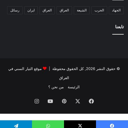
الجهاد
الحرب
الشيعة
العراق
العراق
ايران
رسائل
تابعنا
© حقوق النشر 2026, كل الحقوق محفوظة |
موقع التيار السني في
العراق
الرئيسة
من نحن ؟
فيسبوك
‫X
بينتيريست
‫YouTube
انستقرام