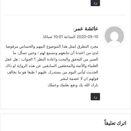
رد
ي
عائشة عمر
:
ق
2020-05-10 الساعة 10:01 صباحًا
و
مجرد التطرق لمثل هذا الموضوع المهم والحساس مرفوضا
ل
لدى من اعتدنا أن نتابعهم ونسمع لهم ؛ وحين نسأل: ما
الضير من التحقق والبحث واعادة النظر ؟ الجواب : هل غفل
العلماء والأئمة والمحققين السابقين عن هذه الرواية او ذاك
الحديث ليأتي اليوم من يستدرك عليهم ! طبعا هو ما يخالف
قولهم ان لا عصمة لبشر
بارك الله بك ونفع بعلمك وعملك
رد
اترك تعليقاً