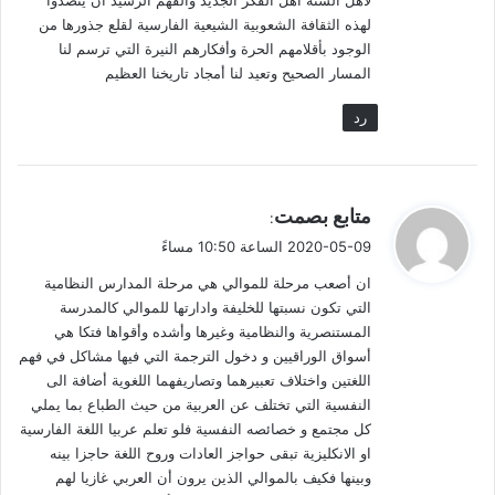
لهذه الثقافة الشعوبية الشيعية الفارسية لقلع جذورها من
الوجود بأقلامهم الحرة وأفكارهم النيرة التي ترسم لنا
المسار الصحيح وتعيد لنا أمجاد تاريخنا العظيم
رد
ي
متابع بصمت
:
ق
2020-05-09 الساعة 10:50 مساءً
و
ان أصعب مرحلة للموالي هي مرحلة المدارس النظامية
ل
التي تكون نسبتها للخليفة وادارتها للموالي كالمدرسة
المستنصرية والنظامية وغيرها وأشده وأقواها فتكا هي
أسواق الوراقيين و دخول الترجمة التي فيها مشاكل في فهم
اللغتين واختلاف تعبيرهما وتصاريفهما اللغوية أضافة الى
النفسية التي تختلف عن العربية من حيث الطباع بما يملي
كل مجتمع و خصائصه النفسية فلو تعلم عربيا اللغة الفارسية
او الانكليزية تبقى حواجز العادات وروح اللغة حاجزا بينه
وبينها فكيف بالموالي الذين يرون أن العربي غازيا لهم