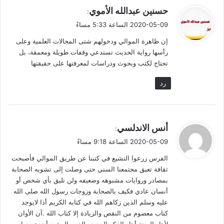
ي
حسنين عبدالله الأموي
:
ق
2020-05-09 الساعة 5:33 مساءً
و
إن ظاهرة الموالي ودخولهم شتى المجالات العلمية وعلى
ل
رأسها رواية الحديث تستدعي وقفات طويلة ومعمقة، بل
تحتاج لكتب وبحوث ودراسات لمعرفتها على حقيقتها
رد
ي
أنس الاندلسي
:
ق
2020-05-09 الساعة 9:18 مساءً
و
الفرس زرعوا التشيع في كتبنا عن طريق الموالي فأصبحت
ل
ثقافة تعيق مجتمعنا السني حتى وصلت إلى تشويه الصحابة
بمصادر وروايات مشبوهه وضعيفه ولن تليق بأي شخص أو
أنسان عادي فكيف بالصحابة وزوجات رسول الله صلى الله
عليه وسلم الذين زكاهم الله في كتابه الكريم أذا لايوجد
كتاب معصوم من النقص والزيادة إلا كتاب الله .آن الأوان
لأهل السنة أهل الفكر الجديد والفهم الرشيد أن يتصدوا