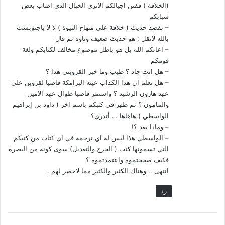
(الخلافة ) ففتن اجيالكم الاترى الخبال الذي اصاب بعض
[1]
– تاريخ الإسلام، 5/276، المكتبة التوفيقية. ورد في حاشية الرواية:
شبابكم
– تقصد حديث ( خلافة على منهاج النيوة ) لا لا ياجنوبشت
خبر صحيح: السير “3/229”. وفي حاشية رواية عن سعيد بن جبير:
بالله لاتقل : هو حديث ضعيف وتاوه ثم قال
صحيح: أخرجه ابن سعد “4/ 185”.
– اعانكم الله بل هو باطل موضوع مخالف لكتابكم ولغة
قومكم
– هل انت جاد ؟ طيب وما خبر القزويني هذا ؟
– هل تعلم ان هذا الكذاب عينه البرامكة قاضيا لقزوين على
عهد هارون الرشيد ؟ واستمر قاضيا طوال عهد الامين
والمامون ؟ ثم ظهر في كتبكم باسم اخر ( داود بن إبراهيم
الواسطي ) هاهاها … أتدري؟
– وماذا بعد ؟!
– الواسطي هذا ليس له اي ترجمة في اي كتاب من كتبكم
التي تسمونها كتب ( الجرح والتعديل) سوى كونه من البصرة
فكيف صححتموه واعتمدتموه ؟
انتهى .. وهناك الكثير والكثير مما لاحصر لهم .
رد