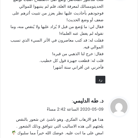
ل
والحجاج فهل التصرف جاء من قِبله؟ أم وصل إليه ممن كان قَبله؟
الحديثومسالك لمعرفة العلة، فلم لم ينتبهوا للموالي
فوجودهم بأحاديث عليها نظر يعزز من تثبيت أثرهم على
وقد دلت الأحداث على أن ابن جبير ممن يرى رأي الخوارج ويدعو
ضعف أو وضع الحديث!
للخروج على الحاكم، رغم إحسانه إليه، ومخالفة الخروج للشرع
فقال لي: ما وُضع من قبل لا يُزاد عليها ولا يُنقص منه، وما
ولأصول السياسة الشرعية والعلمانية.
تقوله لم يغفل عنه العلماء!
فقلت له: قد كتب معاصرون في الأثر السيء الذي تسبب
لا يهم كل ذلك في النتيجة المطلوبة؛ فلقد حصل المقصود وتم المراد.
الموالي فيه.
وتلوثت الثقافة. ورُفع اسم ابن الزبير وحل الحجاج محله.
فقال: خرج لنا الذهبي من قبره!
قلت له: قطعت جهيزة قول كل خطيب.
فأخرني عن أقراني ستة أشهر!
تخيل..!
رد
لقد كان لدى معظم أسلافنا استعداد للجمع بين الشيعي والصدق،
ورثته الأجيال فصار قاعدة تسير تحت قيدها لا يستطيعون انفكاكاً
عنها. فالأمر مع المولى أشد وأنكى.
ي
د. طه الدليمي
:
ق
2020-05-09 الساعة 2:42 مساءً
و
ولست أعمم ولكن أدعو إلى إعادة النظر في أحاديث الموالي
هذا هو الارهاب الفكري. وهو ناشئ عن شعور بالنقص
ل
المشكلة، لوضع قاعدة مناسبة تعالج هذه الثغرة. مثل رد أحاديثهم
يلجئهم الى هذه الاساليب التي تتوافق وذلك الشعور .
التي تلوح من خلالها آثار تشيع، أو إساءة إلى الأمويين، أو تمجيد
امض على ما انت عليه. عوضك الله خيراً مما سلبوك
للفرس، وما شابه ذلك.