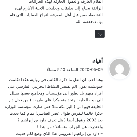
القلام العارفه والعقول الجارفة لهذه الخرافات
الزائفة نحتاج إلى تعليقات وتحليلات،الاحبة الأكارم لهذه
والتحريف الذي أصاب التاريخ والثقافة كبير جداً، وأرى أن للموالي
التشققات،من قبل أهل المعرفة، لنجاح العمليات التي قام
بها. د.حفضه الله
منه نصيب الأسد. والأمر يستحق البحث والتحقيق للوصول إلى
الحقيقة الناصعة.
رد
ي
أفياء
أضغط على الرابط أدناه للإطلاع على كامل البحث:
:
ق
2020-05-09 الساعة 5:10 مساءً
و
وهنا احب ان انقل ما ذكره الكاتب في روايته هكذا تكلمت
ل
جنوبشت يقول (لم يقتصر النشاط التخريبي الفارسي على
أفراد منهم بل تطور الى مؤسسات ومجاميع بعضها تسلل
الي بيت الخليفة وتخذ منه وكرا على طريقة ( من دخل دار
الموالي شق خطير في جدار السنة
الخليفة فهو امن ) البرامكة مثلا حتى صارت مؤسسة الوزارة
حكرا خالضا للفرس طوال عصر العباسي) تمام كما يحدث
بعد 2003 ويقول أيضا ( هل تعرف داود بن إبراهيم ؟
واعتذرت عن الجواب متسائلا : من هذا ؟
– داود بن إبراهيم القزويني هذا الذي وضع لكم حديث