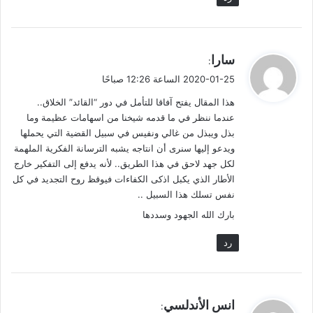
أليس هذا مشروعًا تكامل ووضع لبناته متعاشقًا مع لبنات أُخرى، ولكل
اختصاصه ومجاله وحقله.
ي
سارا
:
ق
2020-01-25 الساعة 12:26 صباحًا
الهمم على ثغرات القضية
و
هذا المقال يفتح آفاقا للتأمل في دور “القائد” الخلاق..
ل
عندما ننظر في ما قدمه شيخنا من اسهامات عظيمة وما
صاحب الهمة واقف على ثغرة من ثغرات القضية، وهكذا هي علياء
بذل ويبذل من غالي ونفيس في سبيل القضية التي يحملها
الهمم ترمي حبَّها وتسقيها لتراها مثمرةً جنيَّة.
ويدعو إليها سنرى أن انتاجه يشبه الترسانة الفكرية الملهمة
لكل جهد لاحق في هذا الطريق.. لأنه يدفع إلى التفكير خارج
وها هنا اليوم في الأمة مشروع تفرَّد بفكر وجهد حاملًا قضية.. رافعًا
الأطار الذي يكبل اذكى الكفاءات فيوقظ روح التجديد في كل
هوية..
نفس تسلك هذا السبيل ..
بارك الله الجهود وسددها
فتراهُ ينتج الأفكار ويدنيها ويبسطها. أما أتباعه فتقع على عاتقهم مهمة
رد
الرواية والنقل. ليس هذا فحسب، بل التفنن في تحلية الأفكار بنثرها
دُررًا، والتزيُّن بها قِلدًا.
أدب اليوم
ي
انس الأندلسي
: