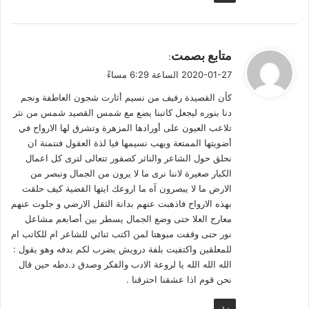
فما كان من هذه الجهود هي عصارة فكر ولسان وقلم، وليل بهيم
يسير فيدلج فيه الفكر والخيال لينتج شرابًا سائغًا للشاربين، تشيع فيه
ي
متابع بصمت
ذائبة ذرات الدسم التي تمنحه طاقته ونكهته، وتنتظر منا أن نقتنصها
:
ق
ونضعها على طاولة الحياة كي تمنح طالبيها الطعم اللذيذ، والنكهة
2020-01-27 الساعة 6:29 مساءً
و
المنعشة، والحيوية والنشاط والرونق والجمال؛ فالأزاهير التي تنبت
كأن القصيدة رفيف من نسيم أثارت شجون العاطفة ونجم
ل
على جانبي الطريق الطويل ضرورة لمواصلة السير حتى النهاية.
دنا بنوره ليجعل كاتبنا يضع مع شمس القصيد شمس من نثر
تلاعب العيون على أورادها المزهرة وتشرق لها الارواح في
قنص الفكرة
أضويتها الممتعة ويهب نسيمها فيا لذة العقول فنتمنة ان
نحلق حول الشاعر والناثر كصقور تتعالى لترى كل اعمال
الكبار صغيرة لاننا نرى ما لا يرون من الجمال ونبصر من
أيُّها الحبيب كن كقائدك قنَّاص أفكار، محوَّلًا لبوصلة الأدب إلى قضيته
الارض ما لا يبصرون آه ما اروعك ايتها القضية كيف حلقت
وهويته.
بهذه الارواح فاذهبت عنهم بدانة الثقل الارضي و جلوت عنهم
معارج العلا حتى وضع الجمال يسطر بين أصابعم مشاعل
ألم ترَ كيف جعل الشيخ الدكتور من سُنيِّته موضوع أدبه نثرًا وشعرًا؟!
نور حتى وقفت مبوهتا لمن اكتب ثنائي للشاعر ام للكاتب ام
للمعلقين واكتفيت بلفة درويش يضرب لكم بدفه وهو يقول :
فتحوَّلت المادة الأدبية إلى طرح لمشكلة غيَّبها العقل الجمعي،
الله الله الله يا لروعة الادب والفكر وصدق د.دطه حين قال
فأعادها إليه العقل القائد.
نحن قوم اذا عشقنا احترقنا .
رد