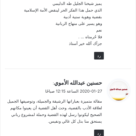
ليكون على قِمة أهل القضية، فهو لا غيره يستحقُّ الهوية، وهذا ما
يميز شيخنا الجليل طه الدليمي
نشده الجهد الأدبي في سلسلة أفياء القُديس وما تلاها من جهود
الذي حمل هذا الفكر الحر لينقض الأمة الإسلامية
مسطورة بيد كتابية ذرفت أدمعها لتثبيت مدادها على صدرها قبل
بقضية وهوية سنية أدبية
وهو يسير على منهاج الربانية
ورقها، فكان ما كان من نتاج شيخنا الدكتور طه الدليمي، ولكأنَّها باقة
نعم
قد تنافس فيها الجوري مع النرجس، وتلاطفت فيها زهيرات السوسن
فلا حُرمناه … .
مع الياسمين وتتوسطهن خُضرة الآس تبهج الأنفس.
جزآك آلله خير أستاذ
فأين أنا وأنت منها
رد
فلنتمثَّل أنفسنا فراشات تهيم فوق تيك الباقة تستنشق عطرها
وتتلمَّس رحيقها، لتطير بها باعثة في الجو ألقًا…
ي
حسنين عبدالله الأموي
:
ق
2020-01-27 الساعة 12:15 صباحًا
هكذا يتوجَّب عليَّ وعليك…
و
مقالة متميزة بعباراتها الرشيقة والجميلة، وتوصيفها الجميل
ل
ومن قبل فعلها الرواة، ونجحوا في نقل نتاج المبدعين، فخلَّدوها
لعلاقة الأدب بالقضية، وحث أهل القضية أن يعينوا مكانهم
الصحيح ليكونوا رسل لهذه القضية وحملة لمشروع رباني
مشاريعَ.
يستحق منا بذل كل غالي ونفيس.
جهودٌ لو وجدت جهودًا
رد