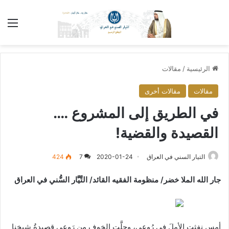
الق
الرئيسية
/
مقالات
مقالات
مقالات أخرى
في الطريق إلى المشروع ….
القصيدة والقضية!
التيار السني في العراق
2020-01-24
7
424
جار الله الملا خضر/ منظومة الفقيه القائد/ التَّيَّار السُّني في العراق
أمس نفثت الأملَ في رُوعي، وجلَّت الخوف من رَوعي قصيدةُ شيخنا