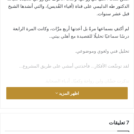
الدكتور طه الدليمي على قناة (أفياء القُديس)، والتي أنشدها الشيخ
قبل عشر سنوات.
لم أكتفِ بسماعها مرةً بل أعدتها أربع مرَّات، وكانت المرة الرابعة
درسًا سماعيًا تحليلًا للقصيدة مع أهلي بيتي..
تحليل فني ولغوي وموضوعي.
لقد توسَّعت الأفكار… فأخذتني أمشي على طريق المشروع…
تذكرت حسَّان وابن رواحة وكعبًا.. أدباء الصحابة.
اظهر المزيد
بل تذكرت رجز القائد صلى الله عليه وسلَّم:
أنا النبي لا كذب أنا ابن عبد المطلب
‫7 تعليقات
وهكذا نستوعب الفكرة فنعبِّد بها طريق المشروع، إنَّه الأدب شعرً
ونثرًا، ولمَ لا؟!