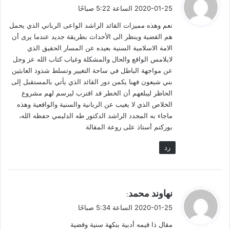
ق
2020-01-25 الساعة 5:22 صباحًا
فاليوم أفياء القُديس: قناة أدبية.
و
نعم وهذه مميزات القائد الراشد الواعى الرباني الذي يحمل
ل
هم القضية وينظر الى الأحداث بطريقة جديد عندما يرى أن
وشقائق النُّعمان، وهكذا تكلَّم جنوبشت: نثرًا.
الامة الاسلامية السنية بعيده عن المسار الحقيق الذي
لايلامس الواقع والحال والمشكلة وغياب كتاب الله عز وجل
ثم طبعُ النخيل والوشاح الأحمر والمزمور الأخير… دواوين شعر.
عن مواجهة الباطل في ساحة التغيير وتسلط شذوذ العابثين
بني شيعون فهنا يكمن دور القائد الذي يأتي بالمستقبل إلى
إنَّه الأدب أيُّها السَّادة – أهلَ السُّنة والجماعة – الأدب المقروء شعرًا
الحاظر ليبلغهم أن الخطر قد اقترب ليرسم لهم مشروع
ونثرًا وسماعًا.
الخلاص الذي لا يغيب عن الربانية والسنية والواقعية وهذه
ماجاء به المجدد الراشد الدكتور طه الدليمي حفظه الله،
بوركتم أستاذ على روعة المقالة
لكن أيَّ أدب؟
رد
إنَّه أدب القضية السُّنية…
أدب المشروع الذي أتاكم على فترة من المشاريع التي أفلتْ مع
ي
نهاوند محمد
القضية.
:
ق
2020-01-25 الساعة 5:34 صباحًا
و
فمن ساق الحرف ليشكِّل لوحة قضيَّته بها شعرًا ونثرًا هو المستحق
مقال ذا قيمه أدبية بنكهة سنية وقضية
ل