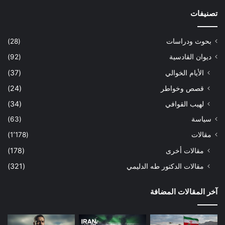
– على الرابط:
https://imamhussain-
تصنيفات
↑
lib.com/arabic/pages/redness.php
بحوث ودراسات
(28)
ديوان القادسية
(92)
الأيام الخوالي
(37)
قصص وخواطر
(24)
لهيب القوافي
(34)
سياسة
(63)
مقالات
(1٬178)
مقالات أخرى
(178)
مقالات الدكتور طه الدليمي
(321)
آخر المقالات المضافة