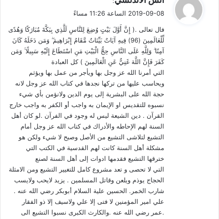
:
ق
كي تنفق لديهم. تدسسوا بها إلى كتب التاريخ والأقاصيص والنوادر
2019-09-08 الساعة 11:26 مساءً
و
وحتى كتب الحديث، لا سيما تلك التي يكتبها جامعها بالسند ويترك
فال تعالى .( إِنَّ أَوَّلَ بَيْتٍ وُضِعَ لِلنَّاسِ لَلَّذِي بِبَكَّةَ مُبَارَكًا وَهُدًى
ل
مهمة التحقيق على غيره، أو دخلت بفعل (فاعل خير) إلى مصادر
لِّلْعَالَمِينَ (96) فِيهِ آيَاتٌ بَيِّنَاتٌ مَّقَامُ إِبْرَاهِيمَ ۖ وَمَن دَخَلَهُ كَانَ
السنة.
آمِنًا ۗ وَلِلَّهِ عَلَى النَّاسِ حِجُّ الْبَيْتِ مَنِ اسْتَطَاعَ إِلَيْهِ سَبِيلًا ۚ وَمَن
كَفَرَ فَإِنَّ اللَّهَ غَنِيٌّ عَنِ الْعَالَمِينَ ) كل العبادة
التي أمرنا الله عز وجل بها ويأجر من عمل بها ويؤثم
والخطباء – كالقصاصين في تراثنا- شغوفون بالتحدث بما يثير
ويحاسب عليها من تركها نجدها في كتاب الله عز وجل لانه
السامعين ويحرك مواجيدهم، وكثيراً ما يلجأ من يعاني من النقص
حجة الله على البشرية إلى يوم الدين ولانؤمن بأي شيء
المزمن في الأداء – ومعظم الخطباء يعانون من ذلك – إلى غرائب
نسبوه للتقديس او الإيمان به واجب أو الكفر به واجب خارج
القصص يسد به نقصه ويستر عجزه.
القرآن . دين الشيعة ليس له وجود في الفرآن .لو كان أهل
السنة لهم الإحاطه والأدراك في كتاب الله عز وجل أمام
لقد تسيد الشيعة في عهد (السيد الرئيس حفظه الله ورعاه) وزارة
التشيع لتلاشى التشيع من الأصل وصبح لا شيء ولكن هو
الأوقاف وجميع الوزارات ومنظومة الحزب والأمن والمخابرات
مشكلة أهل السنة كانت لهم القدسية في الكتب التي
والاقتصاد ودوائر الدولة كلها، فكان (مقتل الحسين) عند أولئك
خترقها التشيع فقدمها ادوات إلى أهل السنة لصنع
التي لا تحصى و تعد مشروع كامل للتغيير التشيع ومن الامثلة
الخطباء وسيلة لتحقيق مكسبين: كسب عطف هؤلاء الشيعة اتقاء
الحجاج يوذم ويلعن وقاتل المسلمين . يزيد لايحب ولايسب
شرهم وطمعاً في (برهم)، وكسب عاطفة السنة عند الخطبة يوم
شارب الخمر. الحسين علية السلام أبوبكر رضي الله عنه .
الجمعة وفي المحاضرات. وكان الشاطر منهم يلعب بعواطف
علي امير المؤمنين لا فتى إلا علي ولاسيف إلا ذو الفقار
المصلين والحاضرين ويرقق صوته بالحكاية حتى يتهدج ولا يدعهم وهو
.عمر رضي الله عنه .والكارث الكبرى نسبوا التشيع الى