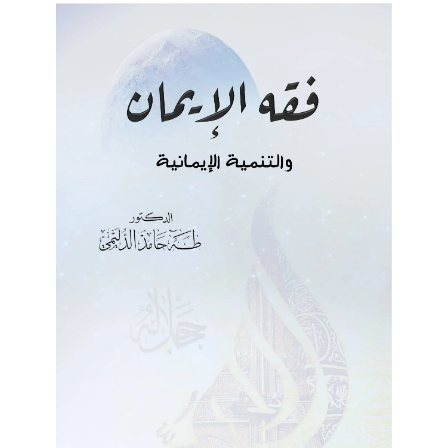
قاله فيه: “رافضي خبيث”.
يرويها (ابن هرمز) هذا عن الأعمش (وهو مولى فارسي من طبرستان،
ثقة، لكنه يدلس تدليس التسوية وهو أشنع أنواع التدليس، وقد عنعن،
ولم يصرح بالتحديث).
ملاحظات
الأولى
: أم المؤمنين أم سلمة ماتت سنة 59 هـ. أي قبل مقتل
الحسين بسنتين. قال ابن كثير: (قال الواقدي: توفيت سنة 59 وصلى
عليها أبو هريرة). ولم يكن عند من قال بوفاتها سنة 61هـ سوى رواية
القارورة المخجلة.
الثانية
: هل انتبهتم إلى كلمة (أمتك)! وجعل الأمة في كفة والحسين
في كفة. بالمختصر: أراد واضع الأخروفة الإيحاء للقارئ بسؤال خفي
يتسرب إلى اللاوعي بهدوء وسلاسة: ماذا تختار: الحسين أم الأمة التي
تقتل الحسين؟