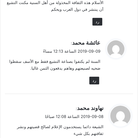
يتوسل الدمعة منهم حتى يستلها من عيونهم. ويخرج المصلون بعدها
الأسلام هذه الثقافة المخذولة من أهل السنية مكنت التشيع
وهم يعجبون من جمال الخطبة؛ أليسوا قد (خشعوا) فبكَوا؟ لقد مر
أن ينتشر في دول العرب ويحكم
بهم زمن لم تدمع عيونهم!
رد
أرأيتم كيف أن التشيع صناعة سنية؟
ي
عائشة محمد
:
شيوخ القارورة
ق
2019-09-09 الساعة 12:13 مساءً
و
السنة لم يكتفوا بصناعة التشيع فقط مع الأسف سقطوا
ل
ضحيه لصنيعتهم وهاهم يدفعون الثمن غاليا.
رد
ي
نهاوند محمد
:
ق
2019-09-08 الساعة 12:08 صباحًا
و
الشيعة دائما يستخدمون الإعلام لصالح قضيتهم ونشر
ل
ثقافتهم بكل شيء