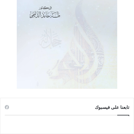
بشهرين.
تفقد الامريكان لمعسكرهم السابق في خانقين والتي هي مركز
حدودي كبير ومدخل العراق من جهة ديالى لبغداد.
إقالة ترمب لكثير من رجال الدولة الاوبامية العميقة.
التصريحات الاعلامية والمواجهات الميلشياوية في بغداد تنبئ
عن خراب قادم.
تصريح بولتن ان امريكا لن تخرج من العراق.
زيارة ظريف للعشائر الشيعية وبقائه خمسة ايام بينهم ماهي الا
وعيد لهم وتهديد من ولاء لأمريكا.
ابلاغ الوزير الامريكي لعادل عبد المهدي بأن أمريكا لا تستطيع
ان تقف بوجه اسرائيل لمنعها من ضرب أهداف للحشد
والميليشيات وهناك اسماء ايضا تمول الارهاب وبنوك يجب
محاسبتها.
تابعنا على فيسبوك
السنة والدور المطلوب
ان مشكلة اهل السنة هو فقدان القيادة في الداخل وضياع البوصلة