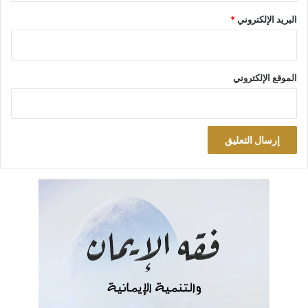
بدأت تلوح في الأفق ملامح ومقدمات الحرب, وسأذكر طائفة منها:-
البريد الإلكتروني
*
بعد ان استقال وزير الدفاع الامريكي (ماثيوس) حدثت تغيرات
سريعة بالمواجهة الأمريكية الايرانية وتصريحات ترجمتها ساحات
الصراع في الشام وانعكاسها في بغداد.
الموقع الإلكتروني
انسحاب أمريكا من الاتفاق النووي مع إيران.
جدية العقوبات الاقتصادية التي اتخذتها أمريكا ضد إيران, رغم
إصرار أوربا على منعها.
إعطاء روسيا ظهرها لإيران وميليشياتها في الشام.
بعد أن زار عادل عبد المهدي شارع الرشيد والمتنبي, نزل
الامريكان صباحا في المكان نفسه, وهي رسالة واضحة لإيران
ومليشياتها.
تصريحات نتنياهو المتسارعة, ترجمها بقصفٍ لمستودعات حزب
الله.
زيارة وزير الخارجية الامريكي (بومبيو) للمنطقة واعلانه من
مصر عن الدور التخريبي لإيران, وهذا يذكرنا بضرب العراق سنة
(1991) والحركة الإعلامية الامريكية التي سبقت الحدث