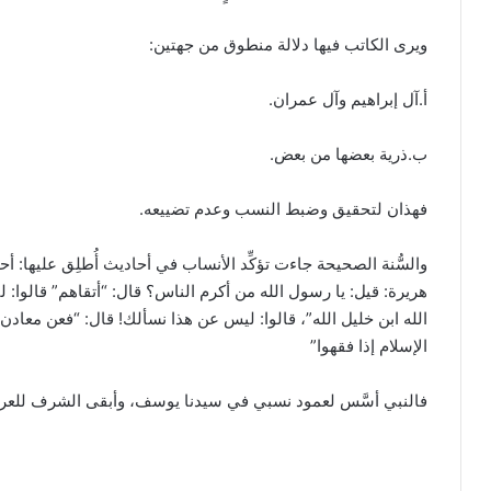
ويرى الكاتب فيها دلالة منطوق من جهتين:
أ.آل إبراهيم وآل عمران.
ب.ذرية بعضها من بعض.
فهذان لتحقيق وضبط النسب وعدم تضييعه.
والسُّنة الصحيحة جاءت تؤكِّد الأنساب في أحاديث أُطلِق عليها: 
هريرة: قيل: يا رسول الله من أكرم الناس؟ قال: “أتقاهم” قالوا:
الله ابن خليل الله”، قالوا: ليس عن هذا نسألك! قال: “فعن معاد
الإسلام إذا فقهوا”
فالنبي أسَّس لعمود نسبي في سيدنا يوسف، وأبقى الشرف للعرب، و