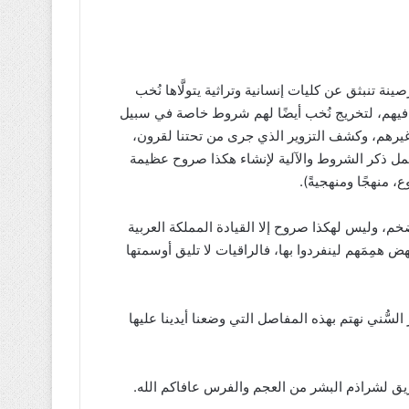
 تنبثق عن كليات إنسانية وتراثية يتولَّاها نُخب
 فيهم، لتخريج نُخب أيضًا لهم شروط خاصة في سبيل
 غيرهم، وكشف التزوير الذي جرى من تحتنا لقرون،
تمل ذكر الشروط والآلية لإنشاء هكذا صروح عظيمة
، منهجًا ومنهجيةً).
م، وليس لهكذا صروح إلا القيادة المملكة العربية
هض همِمَهم لينفردوا بها، فالراقيات لا تليق أوسمتها
السُّني نهتم بهذه المفاصل التي وضعنا أيدينا عليها
لطريق لشراذم البشر من العجم والفرس عافاكم الله.