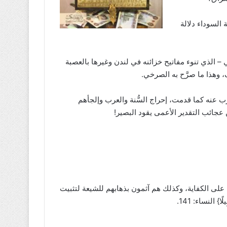
 السوداء دلالة
 – الذي تنوء مفاتيح خزائنه في لندن وغيرها بالعصبة
 وهذا ما صرَّح به الصرخي.
ب عنه كما قدمت، إحراج السُّنة والعرب وإلجأهم
ن عجائب التقدير الأعمى يقود البصير!
ب على الكفاية، وكذلك هم آثمون بذهابهم للشيعة لتثبيت
ًا} النساء: 141.