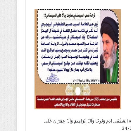
َى آدَمَ وَنُوحًا وَآلَ إِبْرَاهِيمَ وَآلَ عِمْرَانَ عَلَى