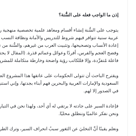
إذن ما الواجب فعله على السُّنة؟
يتوجب على السُّنة إنشاء أقسام ومعاهد علمية تخصصية منهجية رصينة
عربية سنية تتوافر فيهم شروط للتدريس والأمانة ونظافة النسب
إعادة الأنساب وتصحيحها، وتثبيت العرب من غيرهم، والسُّنة من
وفضح العجم والفرس، أفردًا وعوائل وعمائم قذرة. (المقال لا يح
فاعلة مُتفرِّدة، وإلا فللكاتب رؤية واضحة وخارطة متكاملة للمشروع
ويقترح الباحث أن تتولى الحكومات على عاتقها هذا المشروع الضخ
السعودية والإمارات العربية والبحرين فهم أبناء بجدتها، وإني استن
في الصدور إلا لهم.
فإعادة السير على جادته لا يرتقي له أي أحد، ولهذا نحن في التيار 
ونحن نفكر عالميًا وننطلق محليًا.
ونعلم يقينًا أنَّ التخليَ عن الثغور سببُ انحراف السير، وترك ا