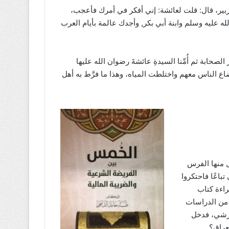
زبير، قال: قلت لعائشة: إني أفكر في أمرك فأعجب،
 عليه وسلم وابنة أبي بكر, وأجدك عالمة بأيام العرب
الصحابة ثم أُمِّنا السيدةِ عائشةَ رضوان الله عليها
ضاع الناس معهم واختلطت المياه، وهذا ما فرَّط به أهل
ل منها الفرس
باعًا فاحتكروا
راءة كتاب
 من الدراسات
قرشي، فدخل
لعراق؟