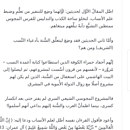
اصَّل المقالُ الأوَّل لحديثين: اوُّلهما وضِع للتنفير من تعلُّمِ وضبط
علم الأنساب، لتخلوَ ساحة الكذب والتدليس للفرس المجوس
ممتطين التشيُّع دآبةً تبلِّغهم مبتغاهم.
وأمَّا ثاني الحديثين فقد وضِعَ ليتعلَّق السُّنة بأدعياء النَّسب
(الشريف) ومن هم؟
إنَّهم أحفاد حمراء الكوفة الذين استطاعوا كتابة أعمدة النسب –
مُزوَّرة – لأنفسهم من قرون أسَّست لمشروعهم، ثم ليصلوا إلى
البيت الهاشمي على استغفال من السُّنة، الذين لم يكن لهم
مشروع أصلًا مع زوال الدولة الأُموية في المشرق.
فالمشروع المجوسي الشيعي السري لم يفتر حتى بعد انكسار
كسرى، بينما اطمأنَّ العرب والسُّنة إليهم بداعي أنهم أسلموا!
وأعود فأقول القرءان نفسه أصَّل لعلم الأنساب ودعا إليه: { إِنَّ اللَّهَ اصْطَف
الْعَالَمِينَ * ذُرِّيَّةً بَعْضُهَا مِنْ بَعْضٍ وَاللَّهُ سَمِيعٌ عَلِيمٌ } آل عمران: 33-34.