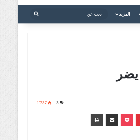
بحث
المزيد
عن
 يضر
1٬737
3
بينتيريست
‫Pocket
مشاركة عبر البريد
طباعة