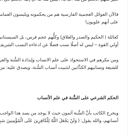
فالآن العوائل العجمية الفارسية هم من يحكمونه ويلبسون العمامة
على أنهم علويون!
كعائلة ( الحكيم والصدر والعلاق) وكلُّهم عجم فرس، بل السيستاني
أولي القوة – ليس له أصلًا نسب فضلًا عن ادعاءه النسب الشريف،
ومن مكرهم في الاستحواذ على علم الانساب وإيذادة السُّنة والعر
للشيعة ونسابيهم الكذَّابين لتثبيت أنساب السُّنة، ويصدق عليه: م
الحكم الشرعي على السُّنة في علم الأنساب
ويخرج الكاتب بأنَّ السُّنة آثمون حيث لا يوجد من يسد هذا الواج
أنسابهم، والله يقول: { وَلَنْ يَجْعَلَ اللَّهُ لِلْكَافِرِينَ عَلَى الْمُؤْمِنِينَ سَبِيل