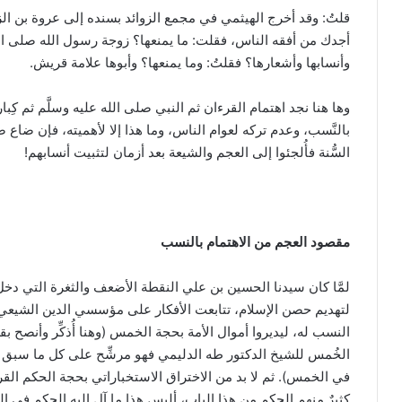
قلتُ: وقد أخرج الهيثمي في مجمع الزوائد بسنده إلى عروة بن ال
أجدك من أفقه الناس، فقلت: ما يمنعها؟ زوجة رسول الله صلى الله
وأنسابها وأشعارها؟ فقلتُ: وما يمنعها؟ وأبوها علامة قريش.
وها هنا نجد اهتمام القرءان ثم النبي صلى الله عليه وسلَّم ثم كِبار 
بالنَّسب، وعدم تركه لعوام الناس، وما هذا إلا لأهميته، فإن ضاع 
السُّنة فأُلجئوا إلى العجم والشيعة بعد أزمان لتثبيت أنسابهم!
مقصود العجم من الاهتمام بالنسب
لمَّا كان سيدنا الحسين بن علي النقطة الأضعف والثغرة التي دخ
لتهديم حصن الإسلام، تتابعت الأفكار على مؤسسي الدين الشيعي ت
النسب له، ليديروا أموال الأمة بحجة الخمس (وهنا أُذكِّر وأنصح بق
الخُمس للشيخ الدكتور طه الدليمي فهو مرشِّح على كل ما سبق
في الخمس). ثم لا بد من الاختراق الاستخباراتي بحجة الحكم ال
كثيرٌ منهم الحكم من هذا الباب، أليس هذا ما آل إليه الحكم في ا