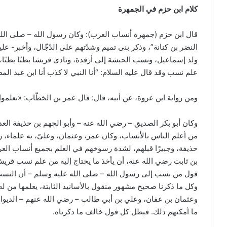
كلام ابن حزم في الجمهرة
قال ابن حزم (جمهرة أنساب العرب): وكان رسول الله – صلى الله
النضر بن كنانة”، وذكر بنى تميم وشدّتهم على الدّجّال، وأخبر- عليه
ولد إسماعيل، ونسب الحبشة إلى أرفدة، ونادى قريشا بطنًا بطنًا، إذ أنزل الل
علم نسب وقد قال عليه السلام: “أنا النبي لا كذب أنا ابن عبد الم
ومن رواية ابن عروة، عن أبيه، قال: قال عمر بن الخطّاب: «تعلمو
وكان أبو بكر الصديق – رضي الله عنه – وأبو الجهم بن حذيفة ال
من أعلم الناس بالأنساب، وكان عمر، وعثمان، وعلىّ، به علماء، رضي
حذيفة، وجبيرًا قبلهم، لشدة رسوخهم في العلم بجميع أنساب الع
بن ثابت رضي الله عنه، أن يأخذ ما يحتاج إليه من علم نسب قري
قول من نسب إلى رسول الله – صلى الله عليه وسلم – أن النسب عل
وكل ما ذكرنا صحيح مشهور منقول بالأسانيد الثابتة، يعلمها من 
وعثمان بن عفان، وعلي بن أبي طالب – رضي الله عنهم – الديوان،
ما أمكنهم ذلك. فبطل كل قول خالف ما ذكرناه.