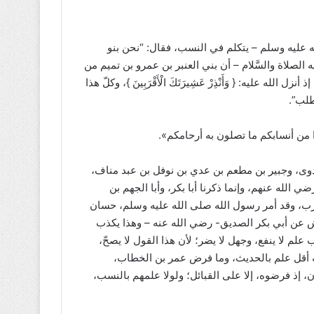
 عليه وسلم – يتكلم في النسب، فقال: “نحن بنو
 الصلاة والسَّلام – أن بني العنبر بن عمرو بن تميم من
ه عليه: { وَأَنْذِرْ عَشِيرَتَكَ الْأَقْرَبِينَ }، وكلّ هذا
طلب”.
ا من أنسابكم ما تصلون به أرحامكم».
عدوى، وجبير بن مطعم بن عدي بن نوفل بن عبد مناف،
 الله عنهم، وإنما ذكرنا أبا بكر، وأبا الجهم بن
رب، وقد أمر رسول الله صلى الله عليه وسلم، حسان
ش عن أبي بكر الصديق- رضي الله عنه – وهذا يكذب
م لا ينفع، وجهل لا يضر؛ لأن هذا القول لا يصحّ،
له أقل علم بالحديث، وما فرض عمر بن الخطاب،
 إذ فرضوه، إلا على القبائل؛ ولولا علمهم بالنسب،