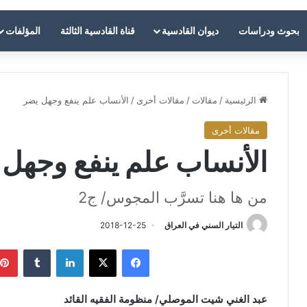
بحوث ودراسات
ديوان القادسية
قناة القادسية الثالثة
المؤلفات
الرئيسية
/
مقالات
/
مقالات أخرى
/
الأنساب علم ينفع وجهل يضر
مقالات أخرى
الأنساب علم ينفع وجهل
من ها هنا تسرَّب المجوس/ ج2
التيار السني في العراق
2018-12-25
فيسبوك
‫X
لينكدإن
‏Tumblr
عبد الغني شيت الموصلي/ منظومة الفقيه القائد