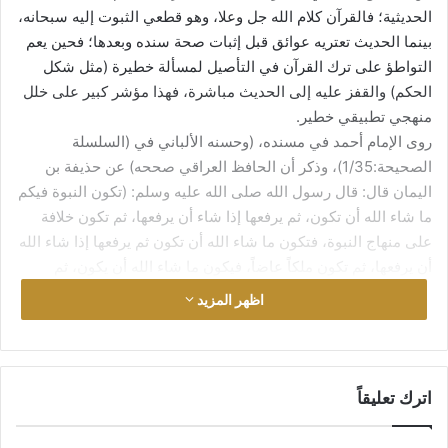
الحديثية؛ فالقرآن كلام الله جل وعلا، وهو قطعي الثبوت إليه سبحانه،
بينما الحديث تعتريه عوائق قبل إثبات صحة سنده وبعدها؛ فحين يعم
التواطؤ على ترك القرآن في التأصيل لمسألة خطيرة (مثل شكل
الحكم) والقفز عليه إلى الحديث مباشرة، فهذا مؤشر كبير على خلل
منهجي تطبيقي خطير.
روى الإمام أحمد في مسنده، (وحسنه الألباني في (السلسلة
الصحيحة:1/35)، وذكر أن الحافظ العراقي صححه) عن حذيفة بن
اليمان قال: قال رسول الله صلى الله عليه وسلم: (تكون النبوة فيكم
ما شاء الله أن تكون، ثم يرفعها إذا شاء أن يرفعها، ثم تكون خلافة
على منهاج النبوة، فتكون ما شاء الله أن تكون ثم يرفعها إذا شاء الله
أن يرفعها، ثم تكون ملكاً عاضاً، فيكون ما شاء الله أن يكون، ثم
يرفعها إذا شاء أن يرفعها، ثم تكون ملكاً جبرية، فتكون ما شاء الله أن
اظهر المزيد
تكون، ثم يرفعها إذا شاء أن يرفعها، ثم تكون خلافة على منهاج نبوة)،
ثم سكت.
يعتبر هذا الحديث عمدة الطاعنين في (المُلك). ولعله المستند الوحيد
للتفريق الحاد عندهم بين الخلافة والملك، وولادة بدعة حادثة في
اترك تعليقاً
تاريخ الإسلام هي (ذم الملك وتقديس الخلافة). وأُسِّـس على هذا
النص بناء نظرية سياسية خطيرة ودخيلة لم تعرفها الأمة من قبل،