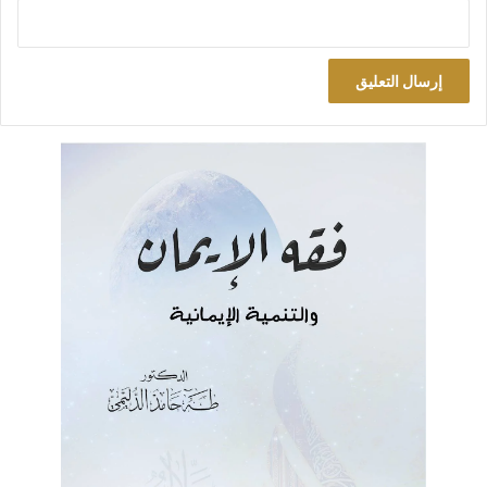
1. افتقار الحديث إلى الدلالة على ذم المُلك
دلالة الحديث على ذم الملك وهم ناتج عن قصور في اللغة عند من
توهمه؛ فقد اعتمد الخلافتية في ذلك على ورود لفظ (الملك العاض)
في نص الحديث بعد ذكر (الخلافة على منهاج النبوة)، ما يفهم منه أن
الملك العاض يعقب الخلافة الراشدة مباشرة بلا فصل. وهذا لا
يستقيم وقواعد لغة العرب. وتسأل: كيف؟ ولي أن أجيب:
أ. العطف بحرف ( ثم )
جاء ترتيب (الملك العاض) في سياق النص بعد (الخلافة على منهاج
النبوة)، لكن برابط حرف العطف (ثم). أعد قراءة النص ثانية: (ثم
تكون خلافة على منهاج النبوة فتكون ما شاء الله أن تكون، ثم يرفعها
الله إذا شاء أن يرفعها، ثم تكون ملكاً عاضاً).
إن هذا الحرف في لغة العرب يفيد التعقيب مع التراخي، أي مع وجود
فاصل زمني بين السابق واللاحق. بمعنى أن الملك العاض سيأتي لكن
ليس مباشرة بعد الخلافة المنهجية؛ فلا بد أن يكون بين الحكمين حكم
آخر أقل ما يقال فيه أنه ليس ملكاً عاضاً. فما هو هذا الشكل من
أشكال الحكم؟