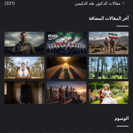
(على منهاج النبوة). فليس في النص إذن ذم للملك.
مقالات الدكتور طه الدليمي
(321)
ثانياً
: متن الحديث يدل بوضوح على أن الملك داخل في مسمى
الخلافة: مدحاً أو ذماً. ففي النص نوعان من الحكم: الأول: ممدوح
آخر المقالات المضافة
(خلافة على منهاج النبوة)، والآخر: مذموم (ملك عاض وملك جبري).
ويسكت عن نوع ثالث منه هو المُلك العادل. ملك داود عليه السلام
مثلاً، أو طالوت أو بلقيس، أو النجاشي (“إن بالحبشة ملكاً لا يظلم
عنده أحد” كما في السيرة). وروى الشيخان عن جابر قول النبي
صلى الله عليه وسلم: (مات اليوم رجل صالح، فقوموا فصلوا على
أخيكم أصحمة). وقد ورد الثناء على الملك العادل في أحاديث أُخرى لا
تقل صحة عن حديث حذيفة منها حديث ابن عباس الذي رواه
الطبراني في (المعجم الكبير) عنه قال: قال رسول الله صلى الله
عليه وسلم: (أول هذا الأمر نبوة ورحمة ثم يكون خلافة ورحمة ثم
يكون ملكاً ورحمة ثم يتكادمون عليها تكادم الحمير). والحديث جوّد
الألباني إسناده في (السلسلة الصحيحة، 7/803).
هل بقيت حاجة إلى قراءة أخرى النظر لمتن الحديث؟ أم إن هذا
يكفي؟
الوسوم
أنا أقول: هذا يكفي وزيادة، لإثبات عنوان المقال أو البحث: (حديث
الخلافة على منهاج النبوة، يمدح الملكية الراشدة ويذم الخلافة