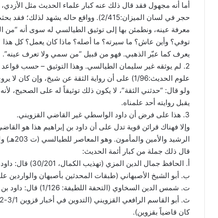
أما أنه مجهول فقد قال ذلك عنه كبار علماء الحديث مثل الأزدي، 
حجر في لسان الميزان:2/415). وواقع حاله يشه
معرفة عينه، ونطمئن بها إلى توثيق الطيالسي له سوى أنه “من الب
توفي؟ وأين عاش؟ ما سيرته؟ ما أصله؟ ماذا كان يعمل؟ كل هذا لا 
يعرف كما عبّر الذهبي. فهو من قبيل “من سمي ولا تعرف عينه”.
2. لم يوثقه غير سليمان الطيالسي. وهذا التوثيق – حسب قواعد 
علوم الحديث:1/96) على أن رواية الثقة عن شيخ، وإن ك
ولو قال: “حدثني الثقة”، لا يكون ذلك توثيقاً له على الصحيح، لأنه
يقبل روايته أحد علمناه.
3. هذا على فرض أن داود الواسطي غير القاضي القزويني.
الرشيد والأمين والمأمون. وهو المعاصر للطيالسي (ت 203هـ) ولم يدرك حبيب بن سالم (ت 101- 110هـ).
قال ذلك جملة من كبار أئمة الحديث:
أ. الحافظ جمال الدين المزي (تهذيب الكمال، 30/201) قال: داود بن إبراهيم العقيلي الواسطي قاضي قزوين.
ب. أبو الشيخ الأصبهاني (طبقات المحدثين بأصبهان والواردين عليها، 3/366) قال: داود بن إبراهيم الواسطي ب
ت. شمس الدين السخاوي (التحفة اللطيفة: 1/126) قال: داود بن إبراهيم العقيلي القاضي بقزوين.
كان قاضياً بقزوين).