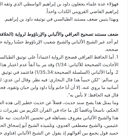
فهؤلاء عدة علماء يجعلون داود بن إبراهيم الواسطي الذي وثقه الط
إبراهيم القاضي القزويني الكذاب واحداً.
وبهذا يتبين ضعف مستند الطيالسي في توثيقه داود بن إبراهيم.
ضعف مستند تصحيح العراقي والألباني والإرناؤوط لرواية (الخلافة
لم أجد غير الشيخ الألباني والشيخ شعيب الإرناؤوط حسّنا رواية حذ
صححه.
1. أما الحافظ العراقي فصحح الرواية اعتماداً على توثيق الطيال
الأحاديث الصحيحة للألباني: 1/34) وقد مر بنا آنفاً عدم اعتبار هذا التوثيق والأسباب الكاشفة عن ذلك.
2. وأما الألباني (السلسلة الص
بن سالم: “لكن حبيباً هذا قال البخاري: فيه نظر. وقال ابن عد
أسانيد ما يروي عنه، إلا أن أبا حاتم وأبا داود وابن حبان وثقوه، 
قال فيه الحافظ: لا بأس به”.
وما بمثل هذا يصح سند حديث، فضلاً عن حديث خطير إلى هذه ال
الحكم، ناسخاً وناقضاً كل ما جاء في القرآن الكريم من تقريرات ت
هذا والشيخ الألباني معروف بتساهله في تحسين الأحاديث. نبه ع
عثيمين، والشيخ مصطفى العدوي، وتلميذه الشيخ أبو إسحاق الحوي