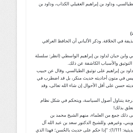
يالسي، وداود بن إبراهيم العقيلي الكذاب، وداود بن
)
يفة في الخلافة. وذكر الألباني أن الحافظ العراقي
سي وابن حبان لداود بن إبراهيم الواسطي (انظر: سلسلة
حيحة:1/35،34) فاعتمد في توثيق داود بن إبراهيم على توثيق الطيالسي. وقال عن حبيب
ي: ليس في متون أحاديثه حديث منكر، بل قد اضطرب في
فحديثه حسن على أقل الأحوال إن شاء الله تعالى، وقد
درجة يتناول أصول السياسة، ويتحكم في شكل نظام
تعلق بذلك!
لى ذلك جمع من العلماء، منهم الشيخ محمد بن
ني، وغيرهم. وللشيخ الدكتور سعد بن عبد الله آل
حميد قول يجمع بين أقوالهم إذ يقول عن الشيخ الألباني (فتاوى حديثية: 1/111): “إذا حكم على حديث بالحُسن؛ فهذا الذي