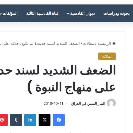
بحوث ودراسات
ديوان القادسية
قناة القادسية الثالثة
المؤلفات
الرئيسية
/
مقالات
/
الضعف الشديد لسند حديث( ثم تكون خلافة على منه
مقالات
الضعف الشديد لسند حدي
على منهاج النبوة )
التيار السني في العراق
2018-10-11
فيسبوك
‫X
لينكدإن
‏Tumblr