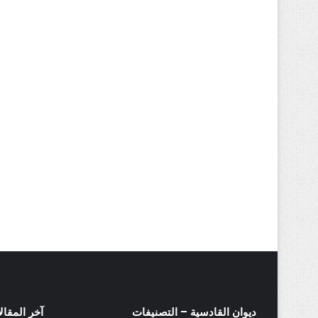
ديوان القادسية – التصنيفات
آخر المقال