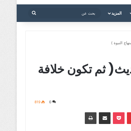
بحث
المزيد
عن
اج النبوة )
ث( ثم تكون خلافة
819
0
بينتيريست
‫Pocket
مشاركة عبر البريد
طباعة