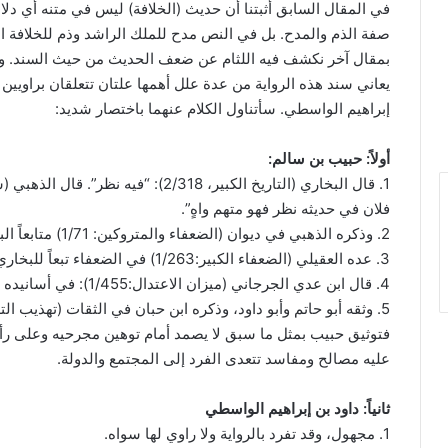
في المقال السابق أثبتنا أن حديث (الخلافة) ليس في متنه أي دل
صفة الذم والمدح. بل في النص مدح للملك الراشد وذم للخلافة ا
بمقال آخر نكشف فيه اللثام عن ضعف الحديث من حيث السند. وهذا
يعاني سند هذه الرواية من عدة علل أهمها علتان تتعلقان براويين م
إبراهيم الواسطي. سأتناول الكلام عنهما باختصار شديد:
أولاً: حبيب بن سالم:
فلان في حديثه نظر فهو متهم واهٍ”.
2. وذكره الذهبي في ديوان (الضعفاء والمتروكين: 1/71) متابعاً البخاري في قوله.
3. عده العقيلي (الضعفاء الكبير:1/263) في الضعفاء تبعاً للبخاري، وهو تلميذه،.
4. قال ابن عدي الجرجاني (ميزان الاعتدال:1/455): في أسانيده اضطراب.
5. وثقه أبو حاتم وأبو داود، وذكره ابن حبان في الثقات (تهذيب التهذيب:2/184).
فتوثيق حبيب بمثل ما سبق لا يصمد أمام توهين مجرحيه وعلى 
عليه مصالح ومفاسد تتعدى الفرد إلى المجتمع والدولة.
ثانياً: داود بن إبراهيم الواسطي
1. مجهول، وقد تفرد بالرواية ولا راوي لها سواه.