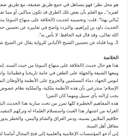
هو محل نظر؛ فهو يتساهل في جمع طريق ضعيفة، مع طريق ضعيفة
لغيره” ـ مع العلم بأن بعض تلك الطرق قد تكون مناكير، أو مما تفرد 
يُبالي بهذا”. قلت: وتحسينه لحديث (الخلافة على منهاج النبوة) مث
الحديث داود بن إبراهيم، والتردد واضح في تعابيره عن تحسين ح
الله تعالى، وقد قال فيه الحافظ: لا بأس به”.
3. وما قلناه عن تحسين الشيخ الألباني للرواية يقال عن الشيخ شعيب.
الخلاصة
هذا هو حال حديث (الخلافة على منهاج النبوة) من حيث السند. إن
ومعها الشيعة والجهلة على الطعن في عامة تاريخنا وعظمائنا. و
لبوس الجهاد دماء المسلمين والخروج على الأنظمة والأوطان المس
الإسلام؛ متذرعين بأن هذه الأنظمة ملكية، والملكية نظام عضوض
يجب إزالته بأي سبيل ومهما كان الثمن!
هذه المفاهيم الخطيرة كلها تمرر من تحت سارية هذا الحديث الباطل 
الغرابة من اشتهار هذا العبث واستسلام العلماء له وتركهم التن
حلاقيم الملايين بسببه، ودمر العراق والشام واليمن، والخطر يدور
معاقل أهل السنة.
إني أدعو المؤسسات الإعلامية والعلمية إلى فتح المجال أمامنا ل