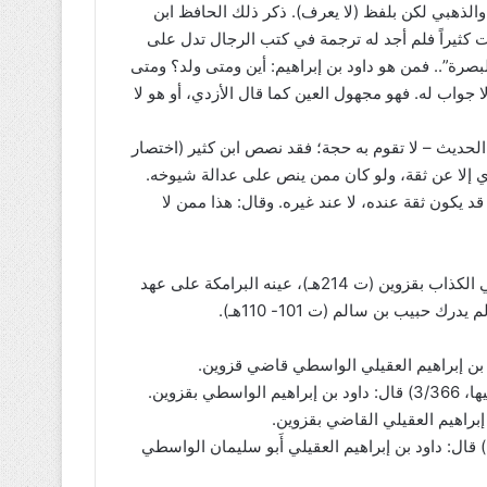
والذهبي لكن بلفظ (لا يعرف). ذكر ذلك الحافظ ابن
د لذلك؛ فقد بحثت كثيراً فلم أجد له ترجمة في كتب الرجال تدل على
صرة”.. فمن هو داود بن إبراهيم: أين ومتى ولد؟ ومتى
جواب له. فهو مجهول العين كما قال الأزدي، أو هو لا
الحديث – لا تقوم به حجة؛ فقد نصص ابن كثير (اختصار
ان لا يروي إلا عن ثقة، ولو كان ممن ينص على عدالة شيوخه.
 قد يكون ثقة عنده، لا عند غيره. وقال: هذا ممن لا
وإلا فهناك قرائن قوية تدل على أن داود بن إبراهيم هذا هو القاضي الكذاب بقزوين (ت 214هـ)، عينه البرامكة على عهد
قزوين.
ث. أبو القاسم الرافعي القزويني (التدوين في أخبار قزوين 3/1-2) قال: داود بن إبراهيم العقيلي أَبو سليمان الواسطي