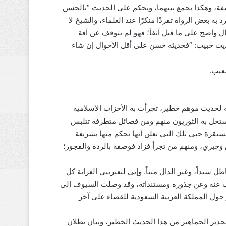
، وهكذا يجمع بينهما، ويحكم على الحديث “بالحسن
به بعض الرواة تفردًا منكرًا عند العلماء، والشيخ لا
ال واضح على ما قيل آنفاً؛ فهو لم يتوقف عن آفة
ديث حبيب: “فحديثه حسن على أقل الأحوال إن شاء
ه لحديث موهم خطير، تجرأت به الأحزاب الإسلامية
استحل به الثوريون منهم ومن فصائل متطرفة تتلبس
تقرة حتى تلك التي تعلن أنها تحكم منها بشريعة
 وجبري، ومنهم من تجرأ فزاد فوصفه بالردة والفجور؛
سنداً، وغير الدال متناً. وإني لتعتريني الغرابة كل
قيب عنه وعن جذوره ومستنداته، وقد وصلت السيوف إلى
 حول المملكة العربية السعودية للقضاء على آخر
تحذير الجماهير من هذا الحديث الخطير، وبيان بطلان