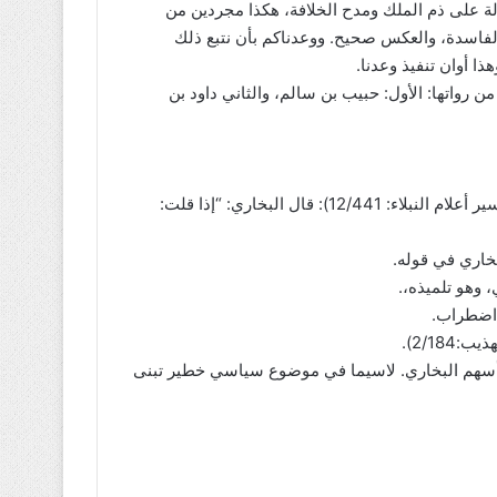
الة على ذم الملك ومدح الخلافة، هكذا مجردين من
لفاسدة، والعكس صحيح. ووعدناكم بأن نتبع ذلك
 أوان تنفيذ وعدنا.
ن رواتها: الأول: حبيب بن سالم، والثاني داود بن
1. قال البخاري (التاريخ الكبير، 2/318): “فيه نظر”. قال الذهبي (سير أعلام النبلاء: 12/441): قال البخاري: “إذا قلت:
رأسهم البخاري. لاسيما في موضوع سياسي خطير تبنى