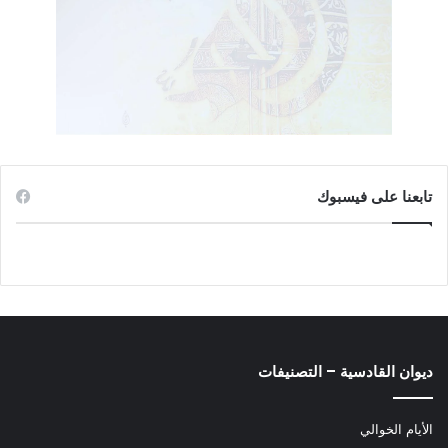
قبل الملك ومشيريه السبعة لأجل السؤال عن يهوذا وأورشليم حسب
شريعة إلهك التي بيدك”.
“ومني أنا أرتحشستا الملك صدر أمر إلى كل الخزنة الذين في عبر
النهر أن كل ما يطلبه منكم عزرا الكاهن كاتب شريعة إله السماء
فليعمل بسرعة. وكل من لا يعمل شريعة إلهك وشريعة الملك فليُقضَ
عليه عاجلاً إما بالموت أو بالنفي أو بغرامة المال أو بالحبس”.
تابعنا على فيسبوك
ثالثاً ………. :
تأليف التلمود: وهو النص الذي صادر حق تفسير التوراة إلا من خلاله،
على يد طائفة يهودية من أتباع الكاهن عزرا تأسست بإشراف الفرس
وتوجيههم تسمى (الفرزيين أو الفرسيين أو الفريسيين) يشكلون
النسبة العظمى من يهود اليوم.
ديوان القادسية – التصنيفات
سُموا بذلك نسبة إلى مدينة (پارسه /فارسه/ فارس) عاصمة الدولة
الإخمينية الواقعة في مدينة شيراز حالياً، والتي سميت بها الدولة فيما
الأيام الخوالي
بعد، فصارت كلها تعرف بـ(بلاد فارس).. (قارن هذا بالروايات الشيعية