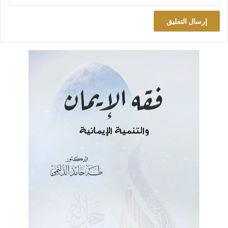
“
وقد صدر مني أمر أن كل انسان يغير هذا الكلام تسحب خشبة من
بيته ويعلق مصلوبا عليها و يجعل بيته مزبلة من اجل هذا”.
ثانياً ……… :
تحريف التوراة على يد الكاهن (عزرا بن سرايا)، بأمر وتوجيه ورعاية
من الملك الفارسي (أرتحشستا) بعد ثمانية عقود من احتلال (كورش)
للعراق. (قارن هذا مع محاولة الفرس تحريف القرآن، ودعواهم ذلك،
والآيات المحرفة التي عجزوا عن إدخالها في القرآن فاضطروا إلى
الاقتصار بها على كتبهم).
جاء في الإصحاح السابع من (سفر عزرا):
“وهذه صورة الرسالة التي أعطاها الملك أرتحشستا لعزرا الكاهن
الكاتب، كاتب كلام وصايا الرب وفرائضه على إسرائيل: من أرتحشستا
ملك الملوك إلى عزرا الكاهن كاتب شريعة إله السماء الكامل. قد
صدر مني أمر أن كل من أراد في ملكي من شعب إسرائيل وكهنته
واللاويين أن يرجع إلى أورشليم معك فليرجع. من أجل أنك مرسل من