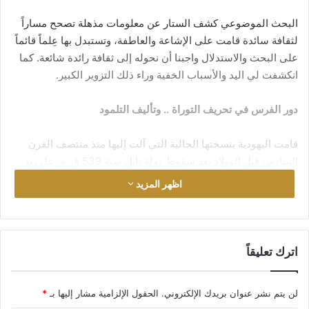
البحث الموضوعي كشف الستار عن معلومات مذهلة تصحح مساراً
لثقافة سائدة قامت على الإشاعة والعاطفة، وتستبدل بها عِلماً قائماً
على البحث والاستدلال واجبنا أن نحوله إلى ثقافة رائدة شائعة. كما
انكشفت لي اليد والأسباب الخفية وراء ذلك التزوير الكبير.
دور الفرس في تحريف التوراة .. وتأليف التلمود
قامت اليهودية بنسختها الحالية التي آلت إليها منذ منتصف القرن
السادس قبل الميلاد بعد سقوط دولة بابل سنة 539 ق. م. على يد
الملك الفارسي كورش ورجوع اليهود إلى فلسطين.. على شيئين
اظهر المزيد
أساسيين:
1. التوراة المحرفة.
اترك تعليقاً
2. التلمود المفترى.
لن يتم نشر عنوان بريدك الإلكتروني.
الحقول الإلزامية مشار إليها بـ
*
وكلاهما صناعة فارسية لكن بيد يهودية. وبهذا تكون اليهودية نفسها