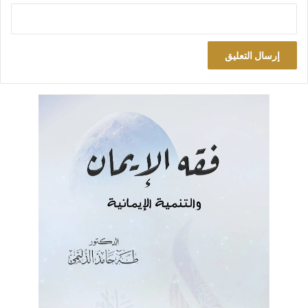
نهايتهم؟ آخرهم كان يفتخر بأنه حارب ثلاثين دولة! رحمك الله يا
صاحبي أبا سليمان على تلك الكلمة التي وضعتَ بها يدي على هذه
الحقيقة العظيمة، يوم سمعت صدام يقول ما قال فضحكت وقلت:
الحكماء يفتخرون بتفريق أعدائهم، وصاحبنا يفتخر بأنه ما ترك عدواً
في الأرض إلا وجمعه عليه!
المجنون يبدأ من حيث يبدأ المجانين
والآن انظر إلى سياسة “تنظيم الدولة”، فلا هي نظرت إلى السنة
فاتبعت سياسة النبي الربانية، ولا استفادت من التجربة فوافقت سنة
الاجتماع الكونية. أثارت العالم كله على نفسها فاجتمع عليها ولكن من
خلالنا فهي لا تسعى حثيثة إلا في القضاء على نفسها وعلى السنة. لم
تسالم جهة ولم تؤلف جبهة. فكانت النتيجة أن انقلب شعارها
المشهور “باقية وتتمدد” إلى الضد. وهي التي لقنت أتباعها أنهم على
الحق؛ فالنصر ملازم لهم ولا بد. والنصر بتفسيرهم هو الغلبة
المنظورة على الأعداء، حتى إذا انقلبت الأمور تحت المنظور عادوا
فقالوا: ليس المهم عندنا الفوز بالدنيا إنما المهم الآخرة.. في شريط
لا ينتهي من المتناقضات التي جعلت أتباعها أنفسهم في بلبلة من