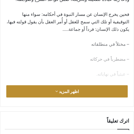
فحين يخرج الإنسان عن مسار النبوة في أحكامه: سواء منها
التوقيفية أو تلك التي سمح للعقل أو أُمر العقل بأن يقول قولته فيها،
يكون ذلك الإنسان: فرداً أو جماعة…..
– مختلاً في منطلقاته
– مضطرباً في حركاته
– عبثياً في نهاياته.
وحاشى لله تعالى أن يكون مثل هذا على الصراط القويم في دينه،
اظهر المزيد
وعلى سواء السبيل في دنياه.
آلية توزيع الأعداء على السلال
اترك تعليقاً
من سنة النبي في سياسته عدم وضع الأعداء في سلة واحدة. وإن
حاولوا عاد فحاول فأعاد توزيعهم. وعدم إثارتهم عليه جملة واحدة،