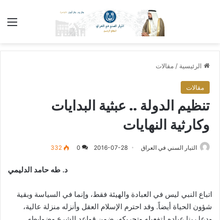
الق
الرئيسية
/
مقالات
مقالات
تنظيم الدولة .. عبثية البدايات
وكارثية النهايات
التيار السني في العراق
2016-07-28
0
332
د. طه حامد الدليمي
اتباع النبي ليس في العبادة والهيئة فقط، وإنما في السياسة وبقية
شؤون الحياة أيضاً. وقد احترم الإسلام العقل وأنزله منزلة عالية،
ودعا ربنا عباده لتفعيله وتحريكه، ضمن قواعد الشرع وضوابطه.