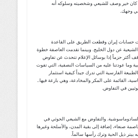
ا كان خير وصف للشيعي وشخصيته وسلوكه أنه
في وجهك.
رت حسابات إيران وقطعت الطريق على القاعدة
 الشيعية عن دول الخليج. وبينما تقدمت العاصفة خطوة
 أكثر حزماً إذا بوسائل الإعلام تتحدث عن تفاوض
ة وما عودتنا عليه من السياسات النصفية، التي تفوت
لطبيعة الفارسية التي تدرك جيداً كيفية استثمار
سية، القائمة على المكر والمخادعة، وهي بارعة فيها..
وثيين في التفاوض.
لسادوماسوشية. والتفاوض مع الشيعي الحوثي في
اصمة صنعاء، إضافة إلى بقية المدن، والأسلحة وغيرها
ببتر ذيل الحية وترك رأسها سالماً.