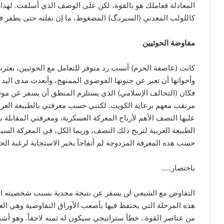
المعادلة فعاملك هو بالقوة، لكن على الوصف الذي أسلفت. لهذ
كاللولب المعدني (السبرنـﮒ) المضغوط، ما إن تفلته حتى يطفر 
مفاوضة الحوثيين
كانت (عاصفة الحزم) أنسب رد متوفر للتعامل مع الحوثيين، بعث
وأخواتها أن تعبر عن جنونها الفوضوي الممنهج، وأبعدت مدى اليد
فكان (التحالف الإسلامي) الذي يستلزم المنطق أن يسفر عن موقف
مرتقب معهم برعاية الكويت. لكنني حسب معرفتي بالطبيعة العربي
عليها النصف الأهم لأرباح المعركة العسكرية، ومعرفتي المقابلة با
الطبيعة العربية لتربح ذلك النصف، وربما الكل، في المعركة السيا
حسب هذه المعرفة المزدوجة لم أتفاجأ بخبر الاستجابة لرغبة الح
باختصار…..
التفاوض مع الشيعي لن يسفر عن نتيجة مجدية بسبب شخصيته ا
هذه المرحلة التي يحتفظ فيها بأصعب الأوراق التفاوضية وهي الع
من عناصر القوة.. خطأ ستراتيجي سيكون له ثمنه لاحقاً. وهو أشبه 