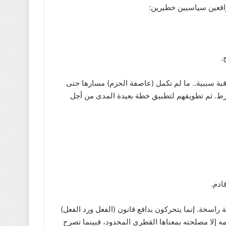
واقعين سياسيين خطيرين:
بة سببية.. ما لم تكمل (عاصفة الحزم) مسارها حتى
ا شرط. ثم تطويقهم لتطبيق خطة بعيدة المدى من أجل
ادم.
ية راسخة. إنما يتحركون بدافع قانون (الفعل ورد الفعل)
ه إلا مصلحته بمعناها القطري المحدود، فبينما تصرح