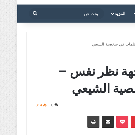
بحث
المزيد
عن
 كلمات في شخصية الشيعي
جهة نظر نفس –
صية الشيعي
314
0
بينتيريست
‫Pocket
مشاركة عبر البريد
طباعة