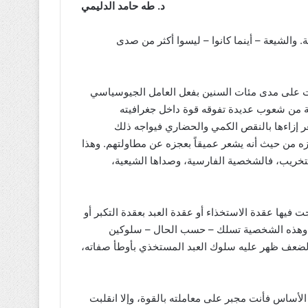
د. طه حامد الدليمي
والشيعة – أينما كانوا – ليسوا أكثر من صدى
 على مدى مئات السنين بفعل العامل الجيوسياسي
نية من شعوب عديدة تفوقه قوة داخل جغرافيته
 إزاءها بالنقص الكمي والحضاري فيواجه ذلك
ه من حيث أنه يشعر عميقاً بعجزه عن مطاولتهم. وهذا
لتخريب، فالشخصية الفارسية، وصداها الشيعية،
يها عقدة الاستخذاء أو عقدة العبد بعقدة التكبر أو
وهذه الشخصية تسلك – حسب الحال – سلوكين
لضعف ظهر عليه سلوك العبد المستخذي بأوطأ صفاته،
ساس فأنت مجبر على معاملته بالقوة، وإلا انقلبت