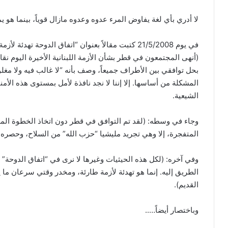
لا أدري بأي لغة يفاوض المرء عدوه وعدوه مازال قوياً، بينما هو ي
في يوم 21/5/2008 كتبت مقالاً بعنوان “اتفاق الدوحة ته
بحل توافقي بين الأطراف جميعاً، وصف بأنه “لا غالب فيه ولا مغلوب
المشكلة من أساسها. إلا إننا لا نجد نافذة لأمل بمستوى هذه الأ
الشيعية.
وجاء في وسطه: (لقد تم التوافق في قطر دون اتخاذ الخطوة المهم
المتفجرة، إلا وهي تجريد مليشيا “حزب الله” من السلاح، وحصره بي
وفي آخره: (لكل هذه الحيثيات وغيرها لا نرى في “اتفاق الدوحة”
الطريق إليه. إنما هو تهدئة لأزمة طارئة، ومخدر وقتي سرعان ما ي
القديم).
وباختصار أيضاً…..