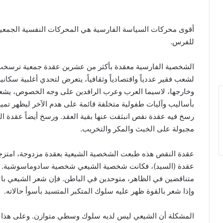
أقوى محركات السياسة الفارسية هي المحركات النفسية الجمعية. 
للفرس.
الشخصية الفارسية معقدة بأكثر من عشرين عقدة جمعية ترسخت
لشعب فقير عددياً واقتصادياً وثقافياً، يتعرض لتحدي أغلبية سكا
وخارجها، لاسيما العرب وعرب الرافدين على وجه الخصوص، يشعر
بأساليب وآليات طفولية متخلفة قائمة على هدم الآخر ليظهر تميز
رسخ فيه عقدة نقص انبثقت عنها بقية العقد. ورسخ أيضاً عقدة ا
مجبولة على الخبث والمكر والتخريب.
عقدة النقص هذه طبعت الشخصية الشيعية بعقدة مزدوجة، امتزجت ف
عقدة (السيد)، فكانت شخصية الشيعي شخصية سادوماسوشية. 
متناقضين في الظاهر، متوحدين في الباطن. فإن شعر الشيعي با
وإذا شعر بالقوة ظهر عليه سلوك المتكبر المتسيد بأسوأ حالاته.
المشكلة أن الشيعي ليس لديه سلوك وسطي متوازن. وعلى هذا الأ