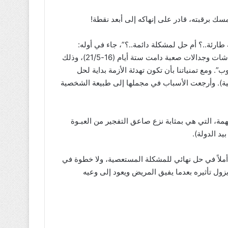
مسك برقبته، قادر على إنهاكه إلى أبعد نقطة!
دئة لأزمة طارئة..؟ أم حل لمشكلة دائمة..؟”، جاء في أوله:
(أنهى المجتمعون في قطر بشأن الأزمة اللبنانية الأخيرة اليوم نقاشات وجدالات صعبة دامت ستة أيام (16-21/5)، وذلك
”. ومع تمنياتنا بأن تكون تهدئة الأزمة بداية لحل
منية). وأرجعت الأسباب في مجملها إلى طبيعة الشخصية
ة، التي هي بمثابة نزع صاعق التفجير من العبـوة
د الدولة).
 أملاً في حل نهائي للمشكلة المستعصية، ولا خطوة في
زول تأثيره بعدما يفيق المريض ويعود إلى وعيه