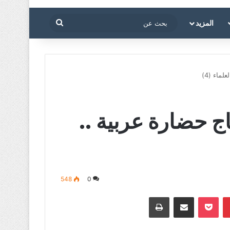
بحث
المزيد
عن
ماء (4)
ج حضارة عربية ..
548
0
بينتيريست
‫Pocket
مشاركة عبر البريد
طباعة