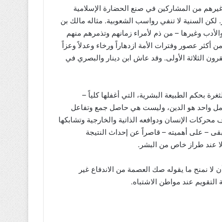
وغيرهم من المشاركين في صنع الحضارة الإسلامية
لكن السنية لا تنفي رواسب الشعوبية. مثاله مالك بن
لأدب وغيرها – من ذم لأمراء زمانهم وتذمرهم منهم
أكثر عصور وفترات الأمة ازدهاراً ورخاء وعدلاً وعزاً
رون الثلاثة الأولى. وقد عاش ابن دينار والبصري في
لثغرة بحكم الطبيعة البشرية، التي أغفلها كلياً –
 عامل واحد هو الدين، وليست هي حاصل جمع وتفاعل
ف محركات الإنسان ودوافعه الذاتية والخارجية وتشابكها
قى – على أهميته – قاصراً عن إحداث النتيجة
لا عند طراز خاص من البشر.
لا نمنح ما يقوله صك العصمة من الاندفاع غير
 التقويم عند مواطن الاشتباه.