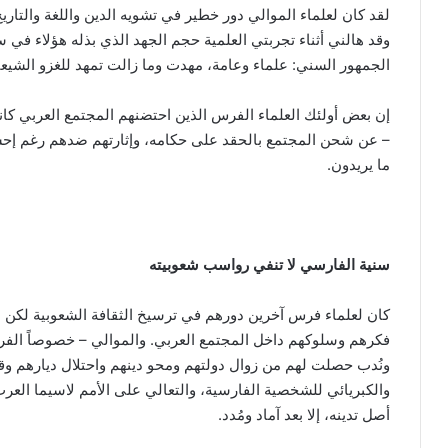
لقد كان لعلماء الموالي دور خطير في تشويه الدين واللغة والتاريخ
وقد هالني أثناء تجربتي العلمية حجم الجهد الذي بذله هؤلاء في
الجمهور السني: علماء وعامة، مهدت وما زالت تمهد للغزو الشيعي 
إن بعض أولئك العلماء الفرس الذين احتضنهم المجتمع العربي كانو
– عن شحن المجتمع بالحقد على حكامه، وإثارتهم ضدهم رغم إحسا
ما يريدون.
سنية الفارسي لا تنفي رواسب شعوبيته
كان لعلماء فرس آخرين دورهم في ترسيخ الثقافة الشعوبية لكن
فكرهم وسلوكهم داخل المجتمع العربي. والموالي – خصوصاً الفر
ونُدب حصلت لهم من زوال دولتهم ومحو دينهم واحتلال ديارهم وقت
والكبريائي للشخصية الفارسية، والتعالي على الأمم لاسيما العرب.
أصل تدينه، إلا بعد آماد ومُدد.