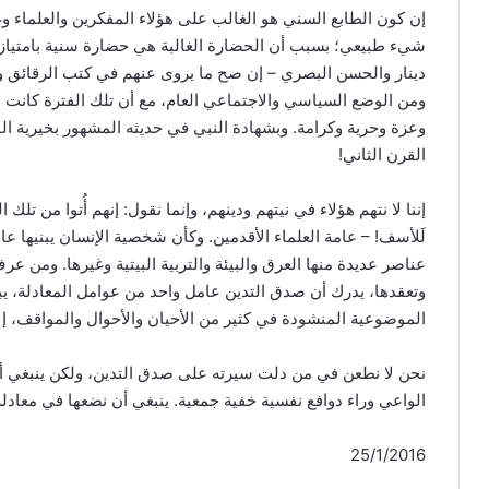
إن كون الطابع السني هو الغالب على هؤلاء المفكرين والعلماء 
شيء طبيعي؛ بسبب أن الحضارة الغالبة هي حضارة سنية بامتياز. 
دينار والحسن البصري – إن صح ما يروى عنهم في كتب الرقائق وا
ومن الوضع السياسي والاجتماعي العام، مع أن تلك الفترة كانت من 
وعزة وحرية وكرامة. وبشهادة النبي في حديثه المشهور بخيرية الق
القرن الثاني!
إننا لا نتهم هؤلاء في نيتهم ودينهم، وإنما نقول: إنهم أُتوا من تلك ا
لَلأسف! – عامة العلماء الأقدمين. وكأن شخصية الإنسان يبنيها
عناصر عديدة منها العرق والبيئة والتربية البيتية وغيرها. ومن عر
وتعقدها، يدرك أن صدق التدين عامل واحد من عوامل المعادلة، يب
الموضوعية المنشودة في كثير من الأحيان والأحوال والمواقف، إ
نحن لا نطعن في من دلت سيرته على صدق التدين، ولكن ينبغي أن 
الواعي وراء دوافع نفسية خفية جمعية. ينبغي أن نضعها في معادلة
25/1/2016