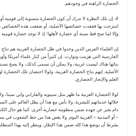
الحضارة الراهنة في وجودهم.
4. إن تلك النظرة لا تدرك أن كون الحضارة منسوبة إلى قومية أو 
امتزجت بها ففقدت خصائصها الأصلية، أو ضعفت هذه الخصائص بذوب
وإلا لما صح قط نسبة أي حضارة لأهلها؛ إذ لا توجد حضارة قومية خ
إن العلماء الفرس الذين وجدوا في ظل الحضارة العربية هم نتاج 
الفارسية التي هزمت وتوارت. إن كثيراً من كبار علماء أمريكا وأ
بنائها هناك ليست عربية، ولا يمكن أن تسمى كذلك، ولا يصح نسب
الأصلية. إنهم نتاج الحضارة الغربية، ولولا احتضان تلك الحضارة 
العلم والإنجاز الحضاري.
لولا الحضارة العربية ما ظهر مثل سيبويه والفارابي وابن سينا، و
خلالها خدماتهم للبشرية. ولا بأس مع هذا أن يظل العالم على الم
دام يعبر عن جهده ضمن منظومة حضارية أخرى. كما هو حال الكثي
– أو المدنية – الغربية اليوم. ولا يغض هذا من حظ الشعوب في مس
بشرط أن يوضع هذا كله ضمن هذا الإطار، وينظر إليه بهذا المنظار