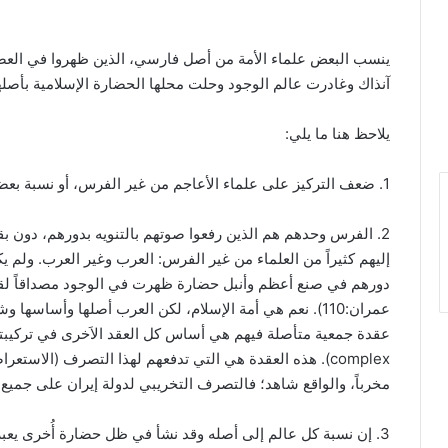
ينسب البعض علماء الأمة من أصل فارسي، الذين ظهروا في العصر
آنذاك وغادرت عالم الوجود وحلت محلها الحضارة الإسلامية بأصلها
يلاحظ هنا ما يلي:
1. ضعف التركيز على علماء الأعاجم من غير الفرس، أو نسبة بعضهم للفرس دون تثبت، وهذا يشمل بعض علماء العرب.
2. الفرس وحدهم هم الذين رفعوا صوتهم بالتنويه بدورهم، دون بق
إليهم كثيراً من العلماء من غير الفرس: العرب وغير العرب. ولم ي
دورهم في صنع أعظم وأنبل حضارة ظهرت في الوجود مصداقاً لقوله تعالى: (كُ
عمران:110). نعم هي أمة الإسلام، لكن العرب أصلها وأساسها
complex). هذه العقدة هي التي تدفعهم لهذا التصرف (الا
مخرباً، والواقع شاهد؛ فالتصرف التخريبي لدولة إيران على جميع
3. إن نسبة كل عالم إلى أصله وقد نشأ في ظل حضارة أُخرى يعب