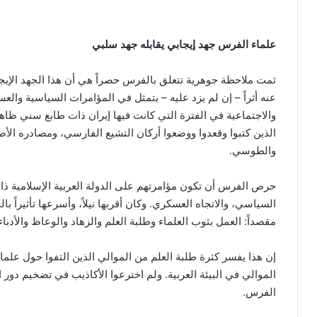
علماء الفرس جهد إيجابي يقابله جهد سلبي
ثمت ملاحظة جوهرية تتعلق بالفرس حصراً هي أن هذا الجهد الإيج
عنه أثراً – إن لم يزد عليه – يتمثل في المؤامرات السياسية والعس
والاجتماعية في الفترة التي كانت فيها إيران ذات طابع سني ظاهر.
الذين كتبوا وقعدوا ووضعوا أركان التشيع الفارسي، ومصادره الأ
والطوسي.
حرص الفرس أن تكون مؤامرتهم على الدولة العربية الإسلامية ذات
السياسي، والاتجاه العسكري. وكان أقربها نيلاً، وأسرعها تأثيراً ب
مقصداً: العمل بثوب العلماء وطلبة العلم والزهاد والوعاظ والأدباء
إن هذا يفسر كثرة طلبة العلم من الموالي الذين التفوا حول علماء
الموالي في البيئة العربية. ولم اخترعوا الأكاذيب في تضخيم دور
الفرس.