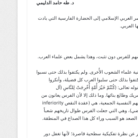
د. طه حامد الدليمي
 العربي الإسلامي إلى الحضارة الفارسية التي بادت
 العربي.
ية علماء الشعوب الأُخرى. ولم يكتفوا بذلك حتى نسبوا
كتفوا بذلك حتى سلبوا العرب كل فضيلة، وأنكروا
نْتُمْ خَيْرَ أُمَّةٍ أُخْرِجَتْ لِلنَّاسِ (آل
 وشريك وطابَع بنائها. وما ذلك إلا لأن الفرس يعانون من
عقدة جمعية متأصلة فيهم هي أساس كل العقد الاَخرى في تركيبتهم النفسية الجمعية، هي (عقدة النقص inferiority
ستعراضي)، وهي التي جعلت الفرس طوال تاريخهم شعباً
 الصعد هو السبب وراء كل هذا الصداع في المنطقة.
ر عن نظرة تفكيكية سطحية قاصرة؛ لأنها تغفل دور