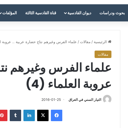
بحوث ودراسات
ديوان القادسية
قناة القادسية الثالثة
المؤلفات
الرئيسية
/
مقالات
/
علماء الفرس وغيرهم نتاج حضارة عربية .. عروبة العل
مقالات
علماء الفرس وغيرهم نتا
عروبة العلماء (4)
التيار السني في العراق
2016-01-25
فيسبوك
‫X
لينكدإن
‏Tumblr