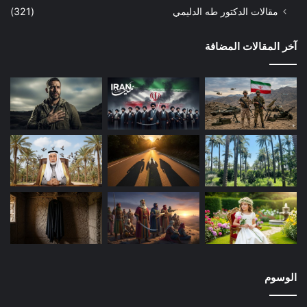
مقالات الدكتور طه الدليمي
(321)
وفي هذا الإطار الوعظي نجد د. الصلابي يصدق أحلاماً ربما وضعت
ورويت لأهداف مقصودة، وهي توضع لكل عظيم حتى جنكيزخان.
آخر المقالات المضافة
فالعقلية الشعبية ترى في العظماء أنهم طراز خارق ليس من جنس
البشر العاديين، فتروح تنسج حولهم الأقاصيص والأساطير. ففي
(ص26) يذكر أن الأمير عثمان كان على صلة متينة مع كبار العلماء
والفقهاء وكبار الصالحين، ومنهم المولى (إده بالي) القرماني، (كان
في أحد الأيام يبيت عنده، فرأى في المنام قمراً خرج من حضن الشيخ
ودخل حضنه، وعند ذلك نبتت شجرة عظيمة سدت أغصانها الآفاق،
وتحتها جبال عظيمة تتفجر منها الأنهار… فقص هذه الرؤيا على
الشيخ، فقال: لك البشرى، بما نلت من مرتبة السلطنة، وينتفع بك
وبأولادك المسلمون، وإني زوجت لك ابنتي هذه). وبدل أن يستطرد
الصلابي متمحلاً الأعذار لإثبات صحتها كان الأولى به أن يفهم مثل هذه
المرويات على أنها تتساوق مع المنهج الصوفي الذي كان الخط العام
لدى علماء الدولة منذ نشأتها. وربما كان من سماهم الصلابي بالعلماء
كلهم على شاكلة إده بالي صاحب المنامات. وشبيه بذلك تقريباً ما
الوسوم
يروى في إحدى معارك السلطان مراد، إذ يقول الصلابي (ص52):
(ومن الموافقات التي تذكر أن وزير السلطان مراد الذي كان يحمل