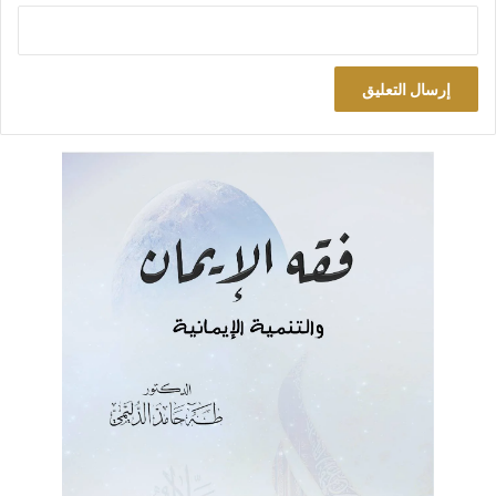
واحد منهم عند موته، وقد ركز عليها كثيراً وأسرف في شرحها
واتخاذها قاعدة يستند إليها في بيان وإثبات أن ما مذكور في الوصية
كان هو منهاج حياة الخليفة الموصي ودستوره الرسمي وسلوكه
العملي في حكمه وإدارة شؤون الدولة طيلة حياته. واعتماد وصايا
الموتى على أنها تمثل حياة الميت، لا سيما إن كان حاكماً، شيء يثير
الاستغراب؛ فالمعروف عن الإنسان أنه حين تدنو منيته يتخير في تلك
الحال أفضل الكلمات وأرق العبارات توسلاً إلى الله، ويعلن توبته
وأوبته إليه. ويوصي بأفضل ما يمكن تقرباً إلى من سيكون بعد ساعة
بين يديه، ويحمّل خلفه من أحمال وأثقال الوصايا ما لم يكن هو عاملاً
– ربما – بعشر معشارها أثناء حياته! ثم نحن لا ندري ما مدى موثوقية
هذه الوصايا، سيما وأنها رويت بصيغ مختلفة. وإليك بعض الشواهد
على هذه المنهجية غير العلمية:
في (ص20) تحت عنوان (ثانياً: الدستور الذي سار عليه العثمانيون)
رسم لنا صورة زاهية حالمة لذلك الدستور، لا يمكن لأرقى خيال يريد
وصف أعظم وأعدل وأحكم وأرحم وأشمل دستور أن يتمكن من
رسمه على هذه الصيغة! قد يتصور القارئ أن الكاتب استند في ذلك
إلى ملفات وزارة العدلية، أو ما شابهها من الوثائق. أبداً، إنما هي