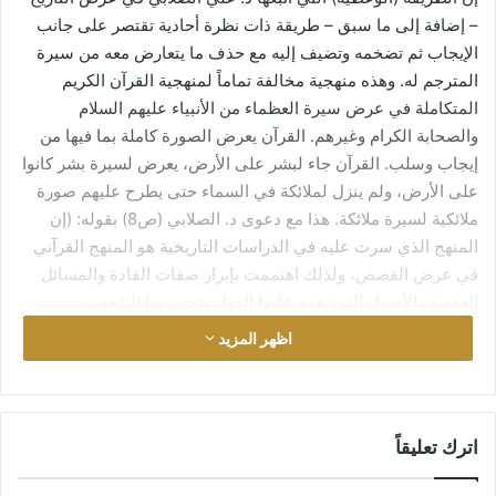
– إضافة إلى ما سبق – طريقة ذات نظرة أحادية تقتصر على جانب
الإيجاب ثم تضخمه وتضيف إليه مع حذف ما يتعارض معه من سيرة
المترجم له. وهذه منهجية مخالفة تماماً لمنهجية القرآن الكريم
المتكاملة في عرض سيرة العظماء من الأنبياء عليهم السلام
والصحابة الكرام وغيرهم. القرآن يعرض الصورة كاملة بما فيها من
إيجاب وسلب. القرآن جاء لبشر على الأرض، يعرض لسيرة بشر كانوا
على الأرض، ولم ينزل لملائكة في السماء حتى يطرح عليهم صورة
ملائكية لسيرة ملائكة. هذا مع دعوى د. الصلابي (ص8) بقوله: (إن
المنهج الذي سرت عليه في الدراسات التاريخية هو المنهج القرآني
في عرض القصص، ولذلك اهتممت بإبراز صفات القادة والمسائل
العقدية والأصول التي تقوم عليها الدول وتحيى بها الشعوب،
ولنضرب على ذلك مثالاً في ذكر نبي الله داود u). وتكلم عن النبي
اظهر المزيد
داود u. لكنه اجتزأ المنهج القرآني في ذكره لسير الأنبياء، فلم يعرض
إلا ما يتطابق مع منهجيته الأحادية، لا المنهجية المتكاملة للقرآن
الكريم. والعجيب أنه احتج بما هو حجة عليه في اختلال منهجيته
الأحادية؛ إذ ذكر الآيات التي قصت موقف نبينا داود u مع الخصم إذ
اترك تعليقاً
تسوروا المحراب، ولم يبرز الغاية الأساسية من القصة، وهي تعليم
سيدنا داود u البعد عن التسرع في الحكم الذي بدر منه حين سمع