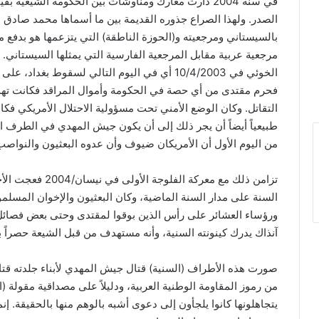
في سنة 2004 دارت معارك ومناوشات بين الحكومة الشيعي
الصدر. ولهذا الصراع جذوره القديمة بين ما أسماها محمد صادق ال
بالسيستاني ومرجعيته و(الحوزة الناطقة) التي يتزعمها هو بدفع م
مرجعية عربية مقابل المرجعية الفارسية التي يمثلها السيستاني. 
الخوئي في 10/4/2003 أي في اليوم التالي لسقوط ب
فحرم مقتدى من أي حصة في الحكومة وأموال المراقد فكانت تهديد
التقاتل. وكان الوضع الأمني تحت مسؤولية الاحتلال الأمريكي فكان
طبيعياً أيضاً أن يجر ذلك إلى أن يكون جيش المهدي في الطرف ال
من اليوم الأول أن الأمريكان ضيوف وأن عدوه البعثيون والنواصب (
تزامن ذلك مع معركة
السنة على مدار السنة الماضية، وكان البعثيون والإخوان المسل
ورؤساء العشائر على رأس الذين بوقوا لمقتدى وحتى بعض فصائل
آنذاك يدرك كينونته السنية، وأنه مستهدف من قبل الشيعة حصراً ب
صورت هذه الأطراف (السنية) قتال جيش المهدي لأبناء جلدته قتالاً
من رموز المقاومة الوطنية العربية، ودليلاً على مصداقية مقولة (ا
يتجاهلونها كانوا يلجأون إلى دعوى أشبه بالوهم منها بالحقيقة.