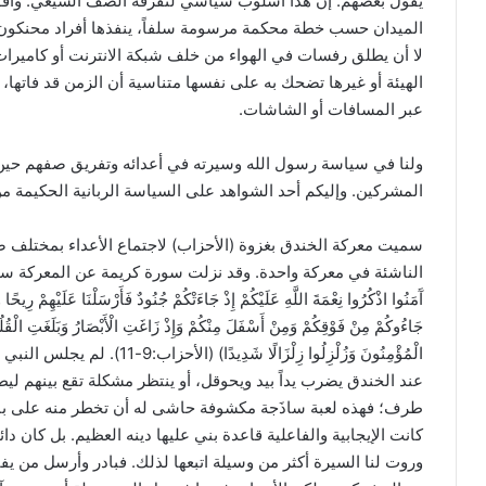
يقول بعضهم: إن هذا أسلوب سياسي لتفرقة الصف الشيعي. وأقول:
الميدان حسب خطة محكمة مرسومة سلفاً، ينفذها أفراد محنكو
لا أن يطلق رفسات في الهواء من خلف شبكة الانترنت أو كاميرات
الهيئة أو غيرها تضحك به على نفسها متناسية أن الزمن قد فاتها،
عبر المسافات أو الشاشات.
ولنا في سياسة رسول الله وسيرته في أعدائه وتفريق صفهم حين
المشركين. وإليكم أحد الشواهد على السياسة الربانية الحكيمة م
سميت معركة الخندق بغزوة (الأحزاب) لاجتماع الأعداء بمختلف ص
الناشئة في معركة واحدة. وقد نزلت سورة كريمة عن المعركة سميت بـ(ال
آَمَنُوا اذْكُرُوا نِعْمَةَ اللَّهِ عَلَيْكُمْ إِذْ جَاءَتْكُمْ جُنُودٌ فَأَرْسَلْنَا عَلَيْهِمْ رِيحًا
جَاءُوكُمْ مِنْ فَوْقِكُمْ وَمِنْ أَسْفَلَ مِنْكُمْ وَإِذْ زَاغَتِ الْأَبْصَارُ وَبَلَغَتِ الْقُلُو
الْمُؤْمِنُونَ وَزُلْزِلُوا زِلْز
عند الخندق يضرب يداً بيد ويحوقل، أو ينتظر مشكلة تقع بينهم ليطل
طرف؛ فهذه لعبة ساذَجة مكشوفة حاشى له أن تخطر منه على بال.
كانت الإيجابية والفاعلية قاعدة بني عليها دينه العظيم. بل كان دا
وروت لنا السيرة أكثر من وسيلة اتبعها لذلك. فبادر وأرسل من يف