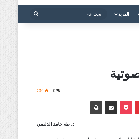
بحث
المزيد
عن
وتية
230
0
بينتيريست
‫Pocket
مشاركة عبر البريد
طباعة
د. طه حامد الدليمي