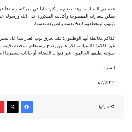
هذه هي السياسة! وهذا صنيع من كان جاداً في معركته وصادقاً في
يطلق شعاراته المفضوحة وأكاذيبه المتكررة على الله ورسوله عبر 
ذيلهم، ليتخطفهم الفخ نفسه بالطريقة نفسها.
كفاكم مغالطة أيها الوطنيون؛ فقد تخرق ثوب العذر فما عاد يستر فك
غير الكلام؛ فالسياسة فكر عميق يقدح ويستخلص، وخطة دقيقة 
صوتية يطلقها الحالمون عبر قنوات الفضاء، أو بيانات يسطرها الع
السبت
5/7/2014
فيسبوك
‫X
شاركها