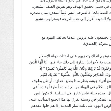
 إن من كان جاداً في دعواه عليه بالنزول إلى
ن في سبيل تحقيق الهدف وهو تفريق الصف الشيعي،
 الفضائيات؛ فالصرخي ليس غبياً لينخدع ببيان تصدره
 ولا الشيعة أغرار إلى هذه الدرجة فيستزلهم منشور
 يجتمعون عليه دروس عندما تحالف اليهود مع
ن معركة (الخندق).
نوفهم آنذاك وتحزبهم على اجتثاث دولة الإسلام
أحزاب) إشارة إلى ذلك جاء فيها: (يَا أَيُّهَا الَّذِينَ
 وَجُنُودًا لَمْ تَرَوْهَا وَكَانَ اللَّهُ بِمَا تَعْمَلُونَ بَصِيرًا * إِذْ
بُ الْحَنَاجِرَ وَتَظُنُّونَ بِاللَّهِ الظُّنُونَا * هُنَالِكَ ابْتُلِيَ
َالًا شَدِيدًا) (الأحزاب:9-11). لم يجلس النبي مع أفراد جيشه ينظر ماذا يصنع أعداؤه، أو ظل يطوف
ق الكلام في الهواء من بعيد مادحاً طرفاً وقادحاً في
 وهذه حيلة عاجز غارق في السلبية، لا تكون لمن
ئم التفكير في وسيلة يفرق بها هذا الجمع المتألب عليه.
اوض اليهود على ثلث ثمار المدينة إذا هم حلوا عقدهم