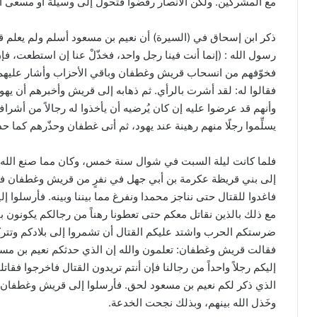
مع المشركين. ولكن الأنصار رفضوا فتحول إلى وسيلة أو مسعى آ
ذكر ابن إسحاق في (السيرة) أن نعيم بن مسعود أسلم ولم يعلم ق
رسول الله : (إنما أنت فينا رجل واحد، فخذّلْ عنا إن استطعت، ف
فخوّفهم من انسحاب قريش وغطفان وباقي الأحزاب وأشار عليهم أن
فقالوا له: لقد أشرت بالرأي. ثم ذهابه إلى قريش وأخبرهم أن يه
وأنهم قد عرضوا عليه إن كان يُرضيه أن يأخذوا له رجالاً من 
يسلِّموا رجلًا منهم رهينة عند يهود، ثم أتى غطفان وحذّرهم كما حذ
فلما كانت ليلة السبت في شوال سنة خمس، وكان مما صنع الل
إلى بني قريظة عكرمة بن أبي جهل في نفرٍ من قريش وغطفان فقالو
فاغدوا للقتال حتى نناجز محمدا ونفرغ مما بيننا وبينه. فأرسلوا إل
مع ذلك بالذين نقاتل معكم حتى تعطونا رهناً من رجالكم يكونون بأي
ضرستكم الحرب واشتد عليكم القتال أن تشمروا إلى بلادكم وتتركون
فقالت قريش وغطفان: تعلمون والله إن الذي حدثكم نعيم بن مسعود
إليكم رجلاً واحداً من رجالنا فإن أنتم تريدون القتال فاخرجوا فقات
الذي ذكر لكم نعيم بن مسعود لحق. فأرسلوا إلى قريش وغطفان إنا 
وخَذل الله بينهم، وبذلك نجحت الخدعة.