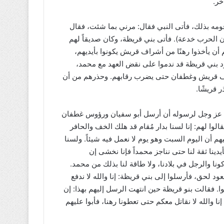
خر.
ومه بذلك، فأتى النبي فقال: مرني بما شئت، فقال
إن الحرب خدعة). فأتى بني قريظة، وكان صديقاً لهم
 يأخذوا رهنًا من أشراف قريش يكونوا بأيديهم،
ود بني قريظة قد ندموا على نقض العهد مع محمد،
أشراف قريش وغطفان حتى يضرب رقابهم. وحذرهم من أن
ر قريشًا.
ه عز وجل لرسوله أن أرسل أبو سفيان ورؤوس غطفان
ا لهم: إنا لسنا بدار مُقام قد هلك الخف والحافر
يهم أن اليوم السبت وهو يوم لا نعمل فيه شيئاً. ولسنا
دينا ثقة لنا حتى نناجز محمداً فإنا نخشى إن
ا والرجل في بلادنا، ولا طاقة لنا بذلك من محمد.
 لحق، فأرسلوا إلى بني قريظة: إنا والله لا ندفع
لوا. فقالت بنو قريظة حين انتهت الرسل إليهم بهذا: إن
والله لا نقاتل معكم حتى تعطونا رهنا، فأبوا عليهم