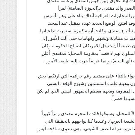
ة بقيادة إياد علاوي وبين جيش المهدي بزعامة مقتدى
صدر والد مقتدى بـ(الحوزة الصامتة) لمزاً
ن المخابرات العراقية آنذاك بناء على وهم تأسيس
وقد افتتح الوضع الجديد عهده بمقتل عبد المجيد
غداد، على يد أتباع مقتدى. وكانت أزمة كبيرة استمرت تداعياتها
ات متبادلة وتشهير واتهامات حتى آلت الأمور إلى
 طبيعياً أن يتدخل الأمريكان لصالح الحكومة، وكان
مناوئ لهم لا قصداً بمقاومة المحتل؛ فمقتدى أعلن
أي السنة)، وإنما عرضاً جرت إليه طبيعة الأمور.
 الفلوجة الأولى في نيسان/2004 فعجت الأجواء بالثناء على مقتدى رغم جرائمه التي ارتكبها بحق
مون وهيئة علماء المسلمين وشيوخ الوقف السني
 المقاومة ومعهم معظم الجمهور السني الذي لم يكن
سببها حصراً.
 للمحتل، وسوقوا قائده المجرم مقتدى رمزاً كبيراً
لشيعة العرب). وعندما كنا نواجههم بالحقيقة التي
 إنما نريد تفرقة الصف الشيعي. وهي دعوى ساذجة ليس