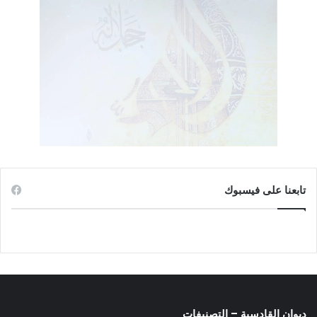
– إحكام قبضة الشيعة على المناطق السنية بواسطة فرق الجيش
وقوى الشرطة والأمن، والجواسيس والعملاء، وملاحقة الشعب
السني العربي بتهمة الإرهاب المكيفة قانوناً بالفقرة المعروفة بـ(4
إرهاب).
هذه بعض ملامح وشواهد المرحلة الحاضرة.
قرية البو مصطفى
قرية (البو مصطفى) السنية مثال على ما يجري من ذلك في العراق
اليوم، الذي يراد له أن يتحول إلى إيران ثانية. تتبع هذه القرية إدارياً
تابعنا على فيسبوك
قضاء (المحاويل) الذي يقع شمالي محافظة بابل بحوالي 17 كم،
وجنوبي بغداد على بعد 70 كم. وتبعد القرية عن مركز القضاء إلى
الغرب منه بحوالي 7 كم. فيها تجمع سكاني من قبيلة واحدة هي البو
مصطفى، التي ينتهي نسبها إلى سيدنا علي رضي الله عنه. وقد زرت
هذه القرية الجميلة الوادعة مرة أو مرتين أثناء وجودي في محافظة
بابل سنة 1995/1996، وحاضرت في مسجدها.
ديوان القادسية – التصنيفات