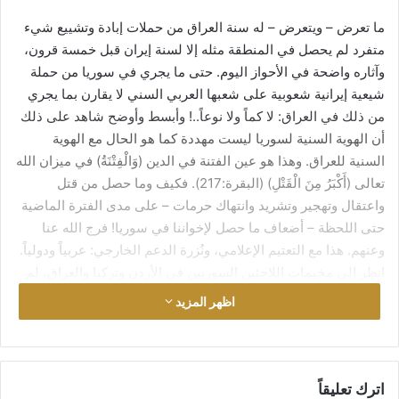
ما تعرض – ويتعرض – له سنة العراق من حملات إبادة وتشييع شيء
متفرد لم يحصل في المنطقة مثله إلا لسنة إيران قبل خمسة قرون،
وآثاره واضحة في الأحواز اليوم. حتى ما يجري في سوريا من حملة
شيعية إيرانية شعوبية على شعبها العربي السني لا يقارن بما يجري
من ذلك في العراق: لا كماً ولا نوعاً..! وأبسط وأوضح شاهد على ذلك
أن الهوية السنية لسوريا ليست مهددة كما هو الحال مع الهوية
السنية للعراق. وهذا هو عين الفتنة في الدين (وَالْفِتْنَةُ) في ميزان الله
تعالى (أَكْبَرُ مِنَ الْقَتْلِ) (البقرة:217). فكيف وما حصل من قتل
واعتقال وتهجير وتشريد وانتهاك حرمات – على مدى الفترة الماضية
حتى اللحظة – أضعاف ما حصل لإخواننا في سوريا! فرج الله عنا
وعنهم. هذا مع التعتيم الإعلامي، ونُزرة الدعم الخارجي: عربياً ودولياً.
انظر إلى مخيمات اللاجئين السوريين في الأردن وتركيا والعراق، لم
يحظ المهجرون العراقيون بمثلها في أي بلد. وشملت (اللعنة) حتى
اظهر المزيد
الفلسطينيين في العراق إلا ما ندر. وهكذا قتل العراقيون في أجواء
يكاد الصمت يكون سيدها!
إن السعي لطمس الهوية السنية ومحوها (الأشيعة) في العراق على
اترك تعليقاً