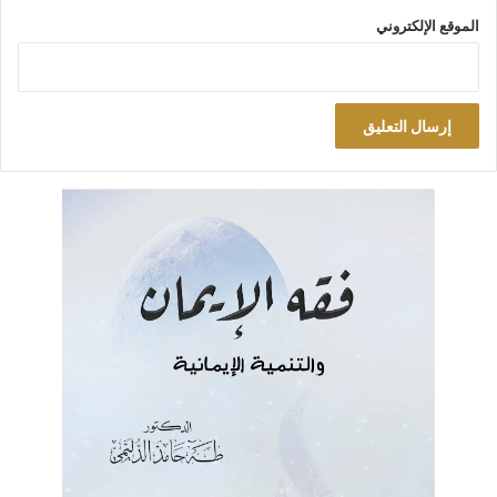
الموقع الإلكتروني
– انتشار فرق وعصابات الاغتيال وممارستها قتل السنة بشتى أنواع
الأسلحة لا سيما الكواتم على مدار اليوم في مختلف مناطق العراق
عدا إقليم كردستان.
– شتى أنواع المضايقات والإذلال بالضرب والإهانات والاعتداء على
النساء وبذيء الألفاظ وسب الصحابة وأمهات المؤمنين ورموز
المسلمين.