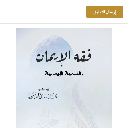
الأول: أن الله تعالى جعل للفرح سبباً دائماً هو ما لخصته الآية
الكريمة: (قُلْ بِفَضْلِ اللَّهِ وَبِرَحْمَتِهِ فَبِذَلِكَ فَلْيَفْرَحُوا هُوَ خَيْرٌ مِمَّا
يَجْمَعُونَ) (يونس:58). وقد جاءت بعد قوله تعالى: (يَا أَيُّهَا النَّاسُ قَدْ
جَاءَتْكُمْ مَوْعِظَةٌ مِنْ رَبِّكُمْ وَشِفَاءٌ لِمَا فِي الصُّدُورِ وَهُدًى وَرَحْمَةٌ
لِلْمُؤْمِنِينَ). ففي الآية إذن موعظة وشفاء لمن أشكل عليه فرح
المسلم تحت أي ظرف.
هذا هو الفرح المطلوب عند المسلم. الفرح بفضل الله ورحمته، وإن
فرح الفرحون بما يجمعون. وذلك لا يكون إلا بأدائه لواجباته تجاه ربه
وتجاه مجتمعه. فمن فعل ذلك فمن حقه أن يفرح ونفرح معه مهما
ادلهمت الخطوب، وساءت الظروف. وهنا تأتي الحكمة العظيمة في
محلها: (أدِّ ما عليك، وما عليك). وإلا فمن قصّر وفرط، ثم فرح مع ما
هو فيه من خذلان، فإنه أحمق يستعاذ من رفقته.
كن حسّاساً .. ولكن عاملاً متحركاً
وحتى لا يكون كلامنا عمومياً أضرب مثالاً قريباً جداً من حسِّنا وواقعنا:
ما يجري في سوريا من أحداث كارثية تدعو إلى الحزن والبكاء والألم