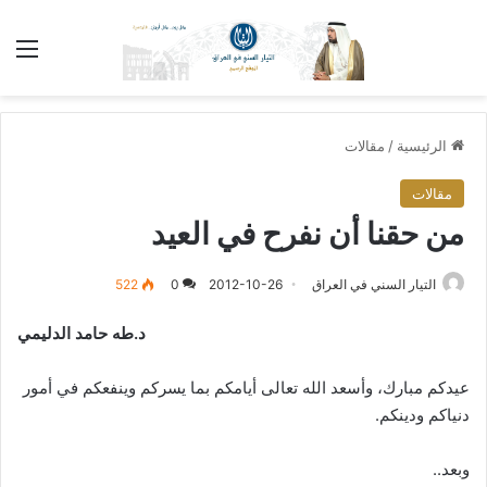
الق
الرئيسية
/
مقالات
مقالات
من حقنا أن نفرح في العيد
التيار السني في العراق
2012-10-26
0
522
د.طه حامد الدليمي
عيدكم مبارك، وأسعد الله تعالى أيامكم بما يسركم وينفعكم في أمور
دنياكم ودينكم.
وبعد..