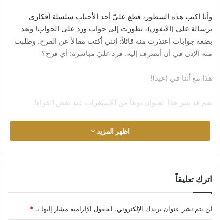
وأنا أكتب هذه السطور، قطع عليّ أحد الأحباب سلسلة أفكاري
برسالة على (الآيفون)، تطورت إلى جواب ورد على الجواب! وبعد
بضعة جوابات اعتذرت منه قائلاً: إنني أكتب مقالاً عن الفرح. وطلبت
منه الإذن في أن أنصرف إليه. فرد عليّ مباشرة: أي فرح؟
هذا مع أننا في (عيد)!
نعم قد يثير هذا العنوان نوعاً من الاستغراب عند بعض القراء!
اظهر المزيد
ما وجه الفرح وإخواننا في سوريا تهدم بيوتهم على رؤوسهم،
ويشردون في أصقاع الأرض؟!
اترك تعليقاً
ما وجه الفرح وسنة العراق ذبحوا وما زالوا يذبحون ويطاردون
ويعتقلون؟ وبغداد الرشيد يحكمها حثالات البشر؟
لن يتم نشر عنوان بريدك الإلكتروني.
الحقول الإلزامية مشار إليها بـ
*