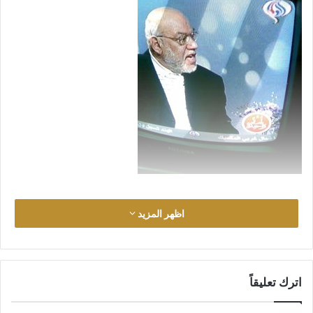
كنت أعبث بأزرار جهاز التحكم أتنقل بين القنوات أبحث عن قناة
اظهر المزيد
ضائعة في قائمة من مئات الأسماء غير المرتبة. صادفتني قناة
(العالم) الإيرانية، فإذا أنا بـ(كمال الهلباوي) معرفاً بـ(الأمين العام
لمنتدى الوحدة الإسلامية) يظهر مع مقدم برنامج وضيف آخر. كان
ذلك في يوم (3/8) ليلاً. قلت: كمال الهلباوي وعلى قناة العالم! لا بد
اترك تعليقاً
من شيء غير طبيعي؛ لأتوقف قليلاً وأرى.