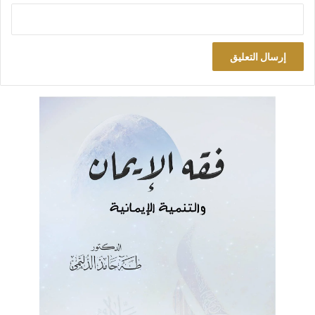
تذكرت وأنا أنظر إلى الرجل قوله، الذي رواه لي أحد الأصدقاء عنه
مباشرة: “نحن الـ(…) حمير لعب علينا إبراهيم الجعفري شرق غرب”.
فقد كان إيراهيم جعفري هذا، بشهادة صديقي الذي كان قريباً منهم