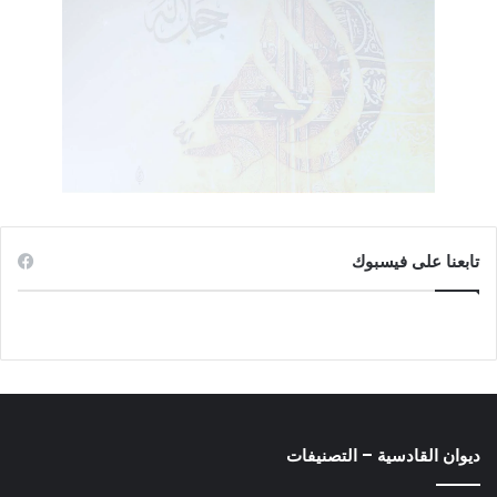
هناك، يلعب عليهم في لندن لعبة (المفيش فرق)، ويحضر معهم
الاجتماعات الأسرية يتدارس الظلال، ويبحث في (هموم المسلمين
والأمة الواحدة). كانت اللعبة تسير حسب النظام، لم يكتشفها أحد
منهم حتى رأوه رئيس وزراء في العراق لأبشع حكومة طائفية في
تاريخه!
ولكن هل استفاد (الإخوة) من اللعبة؟ أكيد؛ فقد انفرج العمل
المشترك عن تأسيس (منتدى الوحدة الإسلامية).
تابعنا على فيسبوك
ومن أول حرف سمعته بدأ الكذب المتبادل بين الطرفين. ولا أتردد من
وصف ما يدور في المشهد بـ(الكذب)؛ لأن اللعبة مكشوفة للأطراف
جميعاً سوى جمهور الأمة المنكوبة الذين هم كاليتامي المضيَّعين
يبحثون عن أول بسمة بين العابسين!
ليس يخفى على مثل كمال – وهو الإخواني القديم، صاحب السبعين
عاماً من العمر، الذي طوف نصف الكرة الأرضية، وقرأ وسمع، ورأى
ديوان القادسية – التصنيفات
وعلم، وجرب وخبر – أن هذه العبارة التي تفوه بها هي من أكذب
الكذب؟! (لا فرق بين ما قاله الخميني في ولاية الفقيه وما جاء في