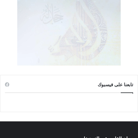
انسحاب الشيعة التدريجي من أركان الإمامة
لقد جرى انسحاب الشيعة الاثنى عشرية من هذين الركنين شيئاً
فشياً؛ بسبب خياليتهما وعدم تلبيتهما لمستلزمات الواقع، فكلما مر
زمن تعرض الشيعة إلى تحديات تطبيقية تضطرهم إلى إعادة التفكير
فيما قعدوه واعتقدوه من قبل. إن التشيع في نشأته الأولى ظهر
كنظريات ارتجالية غايتها معارضة المنظومة الإسلامية التي كانت
تسيطر على المنطقة. لم تكن لهذه النظريات في بدايتها كيان
مؤسسي يطالَب من قبل معتنقيها بمستحقات ملموسة للنظرية
المطروحة. حتى إذا وجدت المؤسسة الفقهية – ولو بصورتها البدائية
تابعنا على فيسبوك
– صار الفقيه مطالباً بحل المشاكل الفقهية العارضة، التي لا
تستوعبها الأقوال المنقولة، لا سيما مع تعارضها وتناقضها. وهكذا ظهر
(الأصوليون) في تاريخ الفقه الشيعي، إلى جانب (الإخباريين) الذين
يحرمون الاجتهاد ويقتصرون على الخبر في مسائل الفقه طبقاً لما
تقتضيه نظريتهم في (الإمامة)؛ فالإخباريون أقرب وألصق بعقيدة
الشيعة من الأصوليين. ولكن تحديات الواقع كانت إلى غير جانبهم،
وهو شأن كل باطل، فصاروا يتناقصون بمرور الزمن وأولئك يزدادون