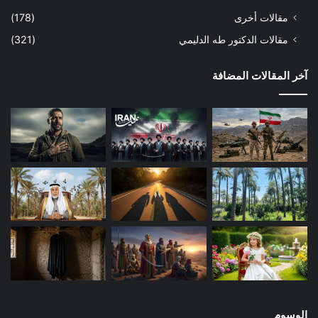
النظرية من ولاية الملوك إلى ولاية الفقهاء. فهي بدعة طارئة على
مقالات أخرى
(178)
معتقد وفقه الشيعة الإمامية الاثني عشرية، تجيز تولي الفقيه الجامع
مقالات الدكتور طه الدليمي
(321)
للشرائط النيابة عن (الإمام المعصوم) في تولي منصب الحكم،
معتمداً على أسس غاية في الهشاشة ثبوتاً ودلالة، لبناء نظرية غاية
آخر المقالات المضافة
في الخطورة عقيدة وسياسة، هي نظرية (ولاية الفقيه). وأخطر ما
في هذه النظرية أنها تمنح (مرشد الجمهورية) – وهو إنسان عادي (أي
غير معصوم) – صلاحيات المعصوم بكل ما فيها من خيالية وسعة
واستبداد مقنن باسم الشريعة. وهو السبب الحقيقي وراء
الاضطرابات الجارية اليوم في الشارع الإيراني.
ليس سراً أن أقول: إن (ولاية الفقيه) نظرية لم تلق قبولاً عند أغلب
فقهاء الشيعة المعاصرين. وإن كان عامة جمهور الشيعية وسياسييهم
يسيرون عليها عملياً بصورة أو بأخرى، عندما تركوا نظرية الانتظار في
السياسة وصاروا يمارسون العمل السياسي – بما فيه تولي المناصب
القيادية العامة التي هي من اختصاص الإمام حسب عقيدتهم. لكن ما
هو أولى بالاهتمام أن نعلم أن هذه النظرية بدأت تتهاوى وتتآكل
وتتهدم على أيدي أصحابها ومن داخل بيت المؤسس والمؤسسة.
رفسنجاني اليوم يريد تكوين مجلس مكون من خمسة مجتهدين يحل
الوسوم