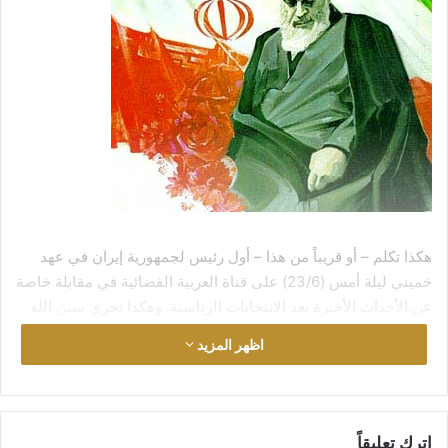
هكذا تكلم – أو قريباً من هذا – أول رئيس لجمهورية إيران في عهد
خميني ليلة أمس (23/6) على قناة العربية الفضائية في مقابلة خاصة
عن الأحداث الأخيرة بعد الانتخابات الرئاسية. وهكذا تجري سنن الله
الكونية في زوال الظالمين عندما (يُخْرِبُونَ بُيُوتَهُمْ بِأَيْدِيهِمْ)؛ فحينما
اظهر المزيد
)
[1]
(
تكون حفيدة المؤسس
إلى جانب معارضي النظام الذي أسسه
يكون لصورة الخراب بعدٌ آخر! دعك من منتظري ورفسنجاني ومير
موسوي (رئيس وزراء سابق) ومهدي كروبي وغيرهم من أعمدة
النظام.
اترك تعليقاً