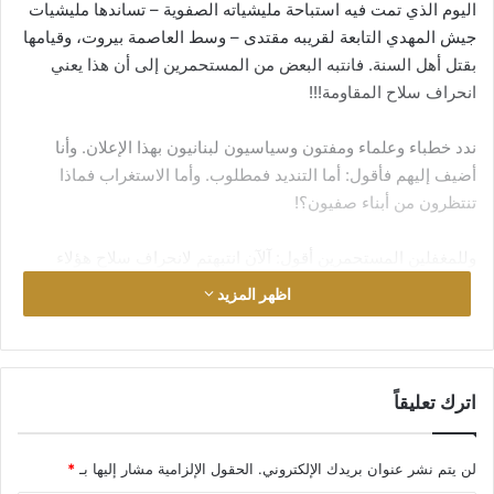
اليوم الذي تمت فيه استباحة مليشياته الصفوية – تساندها مليشيات
جيش المهدي التابعة لقريبه مقتدى – وسط العاصمة بيروت، وقيامها
بقتل أهل السنة. فانتبه البعض من المستحمرين إلى أن هذا يعني
انحراف سلاح المقاومة!!!
ندد خطباء وعلماء ومفتون وسياسيون لبنانيون بهذا الإعلان. وأنا
أضيف إليهم فأقول: أما التنديد فمطلوب. وأما الاستغراب فماذا
تنتظرون من أبناء صفيون؟!
وللمغفلين المستحمرين أقول: آلآن انتبهتم لانحراف سلاح هؤلاء
الثعالب الماكرة، وتسمونهم (مقاومة)؟!!!
اظهر المزيد
ومتى يفيق القردة، عبيد التومان، المادون أيديهم يتلمسون (بركات)
خرق عمائم إيران؟
اترك تعليقاً
لن يتم نشر عنوان بريدك الإلكتروني.
الحقول الإلزامية مشار إليها بـ
*