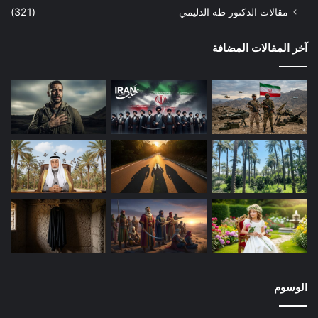
زماننا، أو حتى الزمن اللاحق بعده مباشرة. علي الذي في زماننا هو
مقالات الدكتور طه الدليمي
(321)
علي بصورته الزاهية مجرداً من كل سبب من الأسباب المؤثرة بالضد
بسبب المعاصرة وما تقتضيه من مشاكل وخصومات بينية.
آخر المقالات المضافة
ولذلك أسباب منها: ظهور الشخص على مسرح الحدث يجعله محطاً
للنظر والنقد. ومنها أن جمال النظرية يقل عن جمالها عند التطبيق؛
إذ خروج النظريات والأفكار والدعاوى إلى حيز الواقع يرتبط بظروف
الحاكم من القدرة الذاتية، وكفاءة الولاة الذين يمثلونه ونزاهتهم،
وحجم المعارضة الداخلية، والضغوط الخارجية، وشبكة معقدة من
العوامل. عندها يبدأ الجمهور بمراجعة الحساب والنظر من جديد إلى
الحاكم. فتتغير النظرة، ويقل أو يزداد التقدير حسب كل شخص من
دقة نظره، ومستوى تجرده وموضوعيته، وفوات أو توفر مصالحه،
وغيرها.
وفيما يخص سيدنا علياً رضي الله عنه فإن أشد الناس تعلقاً به،
وأحرصهم على توليته كانوا أولهم انقلاباً عليه حينما صار حاكماً،
الوسوم
ومعارضة بل محاربة له، وما زالوا في عداوته حتى قتلوه. وكان أهل
الكوفة أكثر الناس عصياناً له وتمرداً على أوامره في حياته، بعد أن