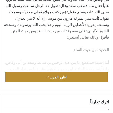
علياً فنال منه فغضب سعد وقال: تقول هذا لرجل سمعت رسول الله
صلى الله عليه وسلم يقول: (من كنت مولاه فعلي مولاه)، وسمعته
يقول: (أنت مني بمنزلة هارون من موسى إلا أنه لا نبي بعدي)،
وسمعته يقول: (لأعطين الراية اليوم رجلا يحب الله ورسوله). وصححه
الشيخ الألباني: فلي معه وقفات من حيث السند ومن حيث المتن.
فأقول وبالله تعالى أستعين:
الحديث من حيث السند
أما السند فمنقطع ما بين عبد الرحمن بن سابط وسعد بن أبي وقاص.
طبقاً لما حققه الحافظ ابن حجر والذهبي وغيرهما من نقاد الحديث
من أن ابن سابط لم يسمع من سعد. والمنقطع من أقسام الضعيف
اظهر المزيد
فلا تقوم به حجة. أما تصحيح الشيخ الألباني فقد حمل على محملين:
فإما يكون قد ذهل عن هذه العلة، وهذا وارد فليس أحد معصوماً من
الوقوع في الخطأ. وإما أنه قصد صحة ما جاء فيه من فضائل علي
التي ذكرت في الحديث.
اترك تعليقاً
الحديث من حيث المتن