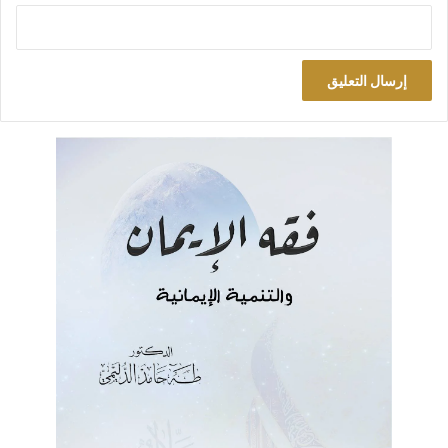
فمن شروطهم تضلع الراوي بلغة العرب. وهذا ضابط لا ينضبط؛ ولذلك
لا ينبغي التساهل بهذه النقطة في مثل هذه الروايات التي يلزم منها
قدح، أو سوء ظن ببعض الصحابة. ويرجع في مثل هذه الحال إلى
ضوابط أخرى للرواية مثل ضابط (منطق الحدث).
الخصومة بين الأقران واقعة بين بني البشر
على أنني حين أنظر إلى القصة نظرة موضوعية تستحضر الحدث
وأحواله وطبيعة البشر التي طبعوا عليها لا أرى في الأمر عظيماً أو
منكراً جسيماً، لا يمكن أن يكون، ولا مثله يقع من عامة البشر
وخاصتهم في حال دون حال. وهذا يتبين بما يلي:
مركز النظر
ثمة ملحظ مهم هنا يمكن أن نطلق عليه (مركز النظر). وأقصد به
النقطة الأهم من بين النقاط التي ينبغي أن يوجه إليها النظر في
دائرة المشهد. إن نقد الرواية من حيث السند أمر مهم، وحاسم في
الموضوع. ولكن الأهم – كما أرى – هو أن يركز النظر على الواقعة من