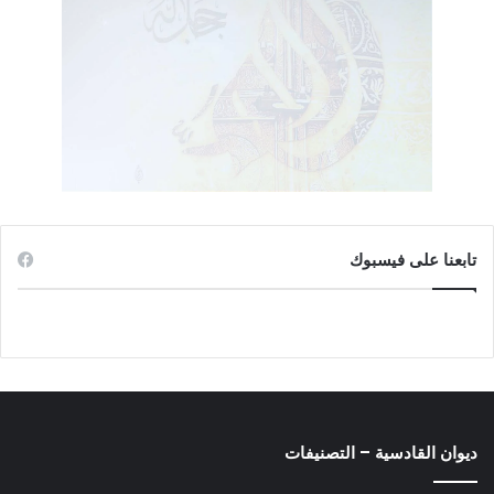
تابعنا على فيسبوك
الفرس هم مخترعو التشيع الفارسي ومنظرو فكرته وحملة
رايته
ديوان القادسية – التصنيفات
أما القول بأن مخترع التشيع يهودي هو عبد الله بن سبأ، وليس