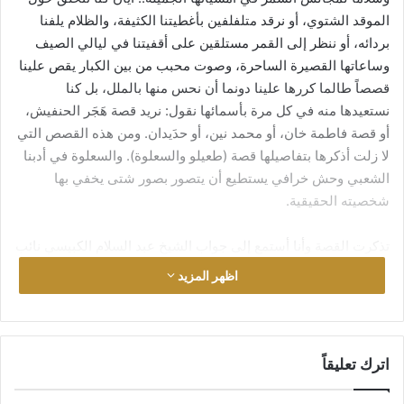
الموقد الشتوي، أو نرقد متلفلفين بأغطيتنا الكثيفة، والظلام يلفنا
بردائه، أو ننظر إلى القمر مستلقين على أقفيتنا في ليالي الصيف
وساعاتها القصيرة الساحرة، وصوت محبب من بين الكبار يقص علينا
قصصاً طالما كررها علينا دونما أن نحس منها بالملل، بل كنا
نستعيدها منه في كل مرة بأسمائها نقول: نريد قصة هَجَر الحنفيش،
أو قصة فاطمة خان، أو محمد نين، أو حدَيدان. ومن هذه القصص التي
لا زلت أذكرها بتفاصيلها قصة (طعيلو والسعلوة). والسعلوة في أدبنا
الشعبي وحش خرافي يستطيع أن يتصور بصور شتى يخفي بها
شخصيته الحقيقية.
تذكرت القصة وأنا أستمع إلى جواب الشيخ عبد السلام الكبيسي نائب
الأمين العام “لهيئة علماء المسلمين” عن سؤال وجهه إليه مقدم
اظهر المزيد
البرنامج على قناة الشرقية قبل أيام حول علاقة الهيئة بمقتدى.
(طعيلو) يا أولادي رجل فقير مغفل، ذو عائلة كبيرة مكونة من زوجة
وبنات. ذهب في طلب الرزق يوماً فعاد إلى أهله بسعلوة ظنها أخته،
اترك تعليقاً
والدليل أنها هي قالت له: أنا أختك. صارت السعلوة تطعم عائلته أنواع
الطعام تبغي تسمينهم من أجل أن تأكلهم في قابل الأيام. وفي إحدى