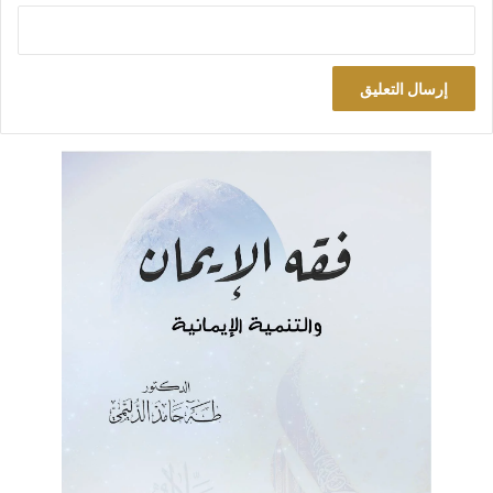
بقيت فترة من الزمن اعتقد أن هذه القصص إنما تؤلف للتسلية
المحضة، ولم أدرك أن وراءها عقلاً حكيماً عميق الفكرة إلا بعد أن
صرت أرى مشاهد القصة تمثل أمامي على مسرح الحياة.. مرات
ومرات!
مما قاله الشيخ الفاضل الدكتور عبد السلام الكبيسي: “كانت هناك
اعتداءات على جامع محمد فندي الكبيسي وجامع محمد رسول الله،
اتصل بي شخصياً أحد أقطاب التيار في الكاظمية وأقسم لي بالله أن
الذي أخذ المسجد والذي ضرب جامع محمد رسول الله ليس نحن
وإنما هناك جهات سماها لكي توقع بيننا وبين إخوتنا من أهل السنة،
وإن كنا نحن على ثقة من الهيئة (هذا معنى الكلام مقرباً قدر
المستطاع إلى نصه لأن بعض العبارات مفككة ومضطربة وغير
مكتملة).
هل يعقل أن جانياً مجرماً مسرفاً في الإجرام يسأل عن جريمته: هل
هو الفاعل أم لا؟ فإذا أنكر، وأقسم على ذلك (خلص) قضي الأمر،
ورفعت الجلسة، وأغلق المحضر بتبرئة المتهم، رغم كل الدلائل