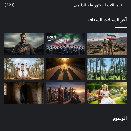
نائب الأمين العام للهيئة يدافع عن جيش المهدي…!!!
مقالات الدكتور طه الدليمي
(321)
عجبت أشد العجب وأنا أستمع إلى الشيخ وهو ينكر على الحكومة ما
آخر المقالات المضافة
فعلته بجيش المهدي، ويصف الفعل بأنه لا يفعله أحد من المسلمين!
قائلاً: “هم أرادوا أن يدفعوه لأن يظهر وتظهر قياداته، فعندما ظهر فعلاً
هو وقياداته (…) بين عشية وضحاها، وأوذي إيذاءً لا يقبل به مسلم
على مستوى من هم لم تتلوث أيديهم بدماء العراقيين”. لا يخفى على
القارئ – خصوصاً من يسمع التسجيل – ما في العبارة من إبهام وتردد
وضعف صياغة، تعبر عن اضطراب داخلي. فالمتكلم يريد أن يمسك
بالعصا من الوسط: فلا هو يريد أن يتهم جيش المهدي وقيادته العليا
اتهاماً واضحاً؛ حتى لا يخسره، ولا هو يقوى على تبرئته حتى لا يخسر
الآخرين. والحقيقة أنه خسر الجميع. فالقوم لا يرضون بالحلول
الوسط، حتى يتبع ملتهم كاملة غير منقوصة. والآخرون لا يرضون بهذه
الضبابية في الموقف مع مجرمين كجيش المهدي، بل لا يتوقعون من
شيخ معمم أن تنزل به (السياسة) إلى هذه الدرجة فيبرئ مقتدى
وجيش المهدي والتيار الصدري من دماء العراقيين وأهل السنة منهم
الوسوم
على الخصوص ومساجدهم وأمنهم وخبزهم، ويلصق كل تلك الجرائم
بحفنة من المحسوبين على التيار! إن هذه الجرائم يتحملها – أول من