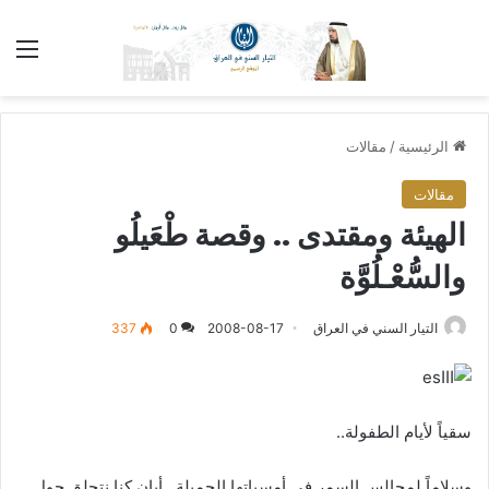
الق
الرئيسية
/
مقالات
مقالات
الهيئة ومقتدى .. وقصة طْعَيلُو
والسُّعْـلُوَّة
التيار السني في العراق
2008-08-17
0
337
سقياً لأيام الطفولة..
وسلاماً لمجالس السمر في أمسياتها الجميلة.. أيان كنا نتحلق حول