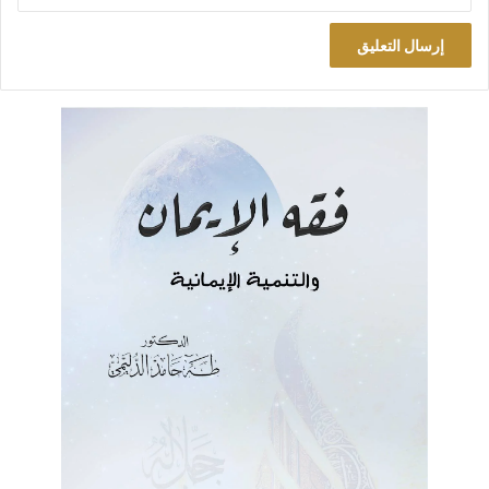
في الخبر! إنما تكملته التي تقول: “ووجه الوائلي أصابع الاتهام لرئيس
الحكومة العراقية نوري المالكي بإعطاء الضوء الأخضر لإطلاق
الموسوي ونقله إلى إيران مشيراً إلى أن الذين قاموا بإطلاق سناوي
كانوا يحملون قراراً بتوقيع المالكي لإطلاق سراحه”.
اتهام خطير لشخص خطير.. إنه رئيس الحكومة! وليس شخصاً عادياً.
من شخص أخوه رئيس حكومة لثالث أكبر محافظة في العراق!
وفي الخبر تفاصيل عن المجرم سناوي وبعض ما ارتكبه من جرائم، لا
بد من التعريج عليها لتتكون عند القارئ صورة لا بأس بها عن
الموضوع، جاء فيها: “وكانت القوات الأمنية العراقية قامت باعتقال
رئيس حزب ثأر الله يوسف سناوي خلال عمليات البصرة قبل شهرين
لصلته بجماعات مسلحة تابعة لإيران، واتهمته بارتكاب عشرات جرائم
القتل والخطف فضلاً عن تلقيه السلاح من إيران. ونوه الوائلي إلى أن
سناوي اعترف خلال اعتقاله بارتكاب نحو (380) جريمة قتل وخطف،
وضبط بحوزته أكثر من مليون دولار وعملات أجنبية أخرى. موضحاً أن
رئيس حزب ثأر الله اعترف بعلاقته بعدد من رموز الائتلاف الشيعي
خصوصاً رئيس منظمة بدر هادي العامري وجلال الصغير وعمار