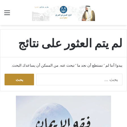
الق
لم يتم العثور على نتائج
يبدوا أننا لم ’ نستطع أن نجد ما ’ تبحث عنه. من الممكن أن يساعدك البحث.
ا
ل
ب
ح
ث
ع
ن
: